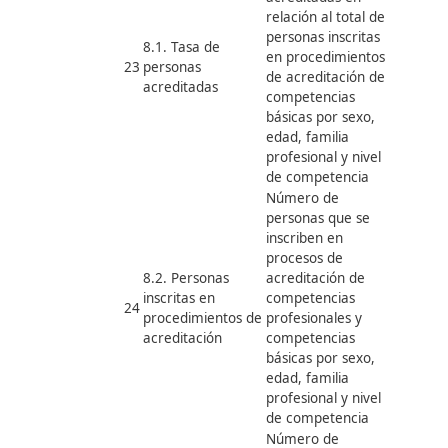
Distribución de las
variables de
personas afiliadas y
personas en
graduadas en Grado X
formación
por familia
profesional, nivel de
competencia, periodo
de análisis y régimen
Distribución de las
personas afiliadas y
6.2.
graduadas en Grado X
Distribución
por familia
20
de las
profesional, nivel de
personas
competencia, edad,
afiliadas
periodo de análisis y
régimen
Distribución de las
personas afiliadas y
graduadas en Grado X
según rama de