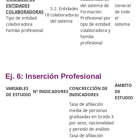
Régimen de FP
titularidad de
Dual
centro, familia
profesional y nivel
de competencia
Ej. 4: Personal Docente y Form
VARIABLES
Á
CONCRECCIÓN DE
DE
Nº
INDICADORES
D
INDICADORES
ESTUDIO
E
Número de personas
G
docentes por sexo,
4.1. Personal
d
14
edad, familia
VARIABLES
docente
e
profesional y
DEL
s
titularidad
PERSONAL
DOCENTE Y
4.2. Otros
Número de personas
G