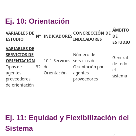
personas inscrita
que reciben
asesoramiento
8.3. Personas
durante los
admitidas que
procedimientos d
reciben
acreditación de
25
asesoramiento
competencias
durante
profesionales y
procedimientos de
competencias
acreditación
básicas por sexo,
edad, familia
profesional y nive
de competencia
Número de
personas que
superan
VARIABLES DE
satisfactoriament
PROCESOS DE
8.4. Personas que
procedimientos d
ACREDITACIÓN
finalizan
acreditación de