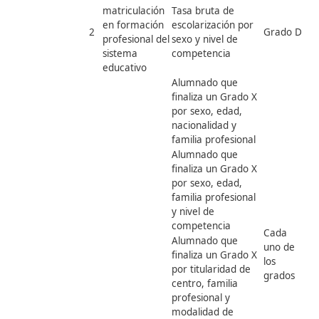
de impartición
Alumnado
matriculado en
Grado X por sexo,
edad, familia
profesional y
situación laboral
A
Alumnado
matriculado en
Grado X por
modalidad de
impartición y
situación laboral
1.2. Tasa de
matriculación
Tasa bruta de
en formación
escolarización por
2
G
profesional del
sexo y nivel de
sistema
competencia
educativo