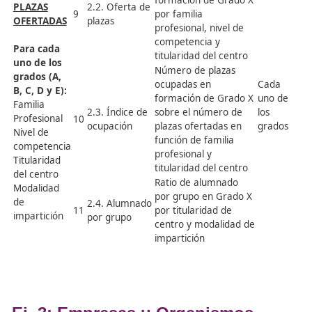
centro y modalidad
de impartición
Porcentaje de
alumnado
graduado en Grado
D de nivel 3
1.7.
matriculado en
Seguimiento
Enseñanza
7
posterior en
Universitaria en
G
graduados
alguno de los tres
universitarios
cursos siguientes
por curso de
graduación, sexo,
edad y familia
profesional