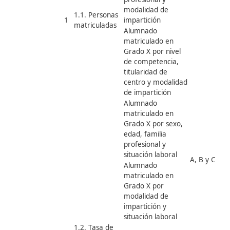
matriculado en
Grado X por sexo,
edad, familia
profesional y nivel
de competencia
C
Alumnado
u
matriculado en
l
Grado X por
g
titularidad de
centro, familia
profesional y
modalidad de
1.1. Personas
1
impartición
matriculadas
Alumnado
matriculado en
Grado X por nivel
de competencia,
titularidad de
centro y modalidad