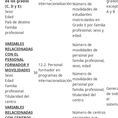
Ej. 9: Financiación
VARIABLES
Á
CONCRECCIÓN DE
DE
Nº
INDICADORES
D
INDICADORES
ESTUDIO
E
Cociente entre los
recursos económicos
9.1. Gasto por
destinados a acciones
G
estudiante en
del sistema de
d
30
formación
formación profesional y
e
profesional
el número de personas
s
destinatarias de los
fondos
Ej. 10: Orientación
Á