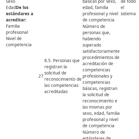
Ej. 7: Digitalización, Sostenibil
Emprendimiento e Innovación
CONCRECCIÓ
VARIABLES DE
Nº
INDICADORES
DE
ESTUDIO
INDICADORES
Número de
VARIABLES DE
actuaciones de
ACTUACIONES DE
digitalización,
7.1. Actuaciones
DIGITALIZACIÓN,
sostenibilidad,
de digitalización,
SOSTENIBILIDAD Y
emprendimient
22
sostenibilidad,
EMPRENDIMIENTO
e innovación po
emprendimiento
Tipo de actuación
tipo de
e innovación
Ámbito de
actuación y
actuación
ámbito de
actuación