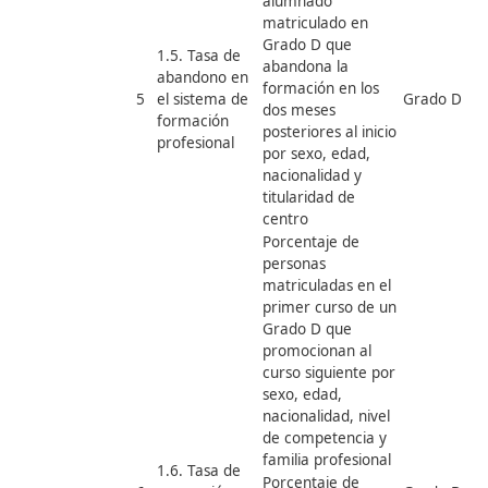
impartición
Para
por modalidad de
grados A, B y
impartición y
C:
situación laboral
Vía de
Porcentaje de
obtención
alumnado
Situación
matriculado en
laboral
Grado X que posee
alguna titulación de
Grado X-1 por
sexo, edad, familia
C
profesional y nivel
1.4. Tasa de
u
de competencia
continuidad en
l
4
Porcentaje de
el sistema de
g
alumnado
FP
e
matriculado en
p
Grado X que posee
alguna titulación de
Grado X-1 por