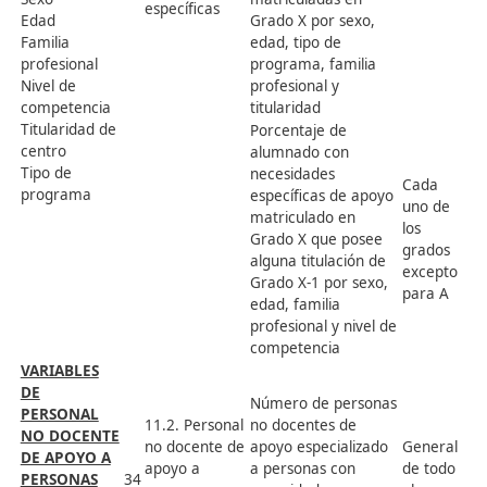
reconocimiento e
las mismas por
sexo, edad, famil
profesional y nive
de competencia
Número de
estándares de
competencia
acreditados
8.6. Número de
mediante
estándares de
procedimientos d
28
competencia
acreditación de
acreditados
competencias
profesionales por
familia profesiona
y nivel de
competencia
Cociente del
número de