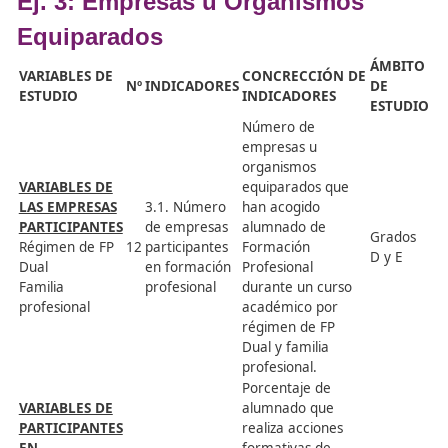
Ej. 2: Oferta de Enseñanzas
Á
VARIABLES
CONCRECCIÓN DE
Nº
INDICADORES
D
DE ESTUDIO
INDICADORES
E
Número de
programas formativos
2.1.
actualizados o creados
G
Actualización
en los dos últimos
d
8
del catálogo
años para alinear la
e
formativo
oferta formativa con
s
las demandas del
mercado laboral
Número de plazas
VARIABLES
ofertadas para
DE LAS
formación de Grado X
PLAZAS
2.2. Oferta de
9
por familia
OFERTADAS
plazas
profesional, nivel de
competencia y
Para cada