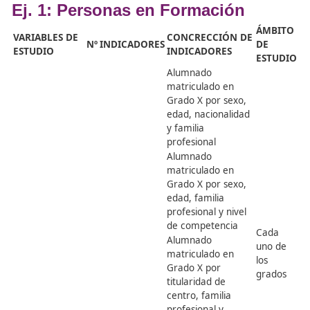
elaborado una tabla en formato Excel, en la que se reco
relación de cada uno de los 13 ejes temáticos del Sistem
sus variables de estudio e indicadores, incluyendo ejemp
los mismos. Esta tabla sirve de guía para la recogida de 
evidencias a la hora de elaborar el informe anual sobre 
estado de la FP.
Ej. 1: Personas en Formación
Á
VARIABLES DE
CONCRECCIÓN DE
Nº
INDICADORES
D
ESTUDIO
INDICADORES
E
Alumnado
matriculado en
Grado X por sexo,
edad, nacionalidad
y familia
profesional
Alumnado