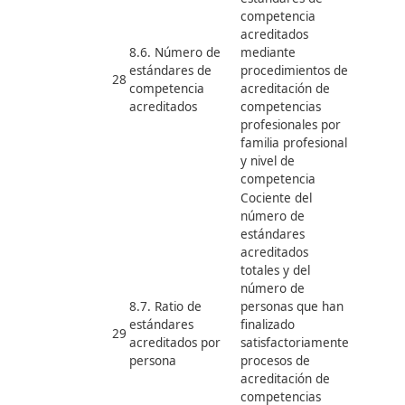
Ej. 8: Acreditación de Compete
Adquiridas por Experiencia Lab
u Otras Vías no Formales e
Informales
VARIABLES DE
CONCRECCIÓN
Nº
INDICADORES
ESTUDIO
DE INDICADORE
Porcentaje de
personas
acreditadas en
relación al total d
personas inscrita
8.1. Tasa de
en procedimiento
23
personas