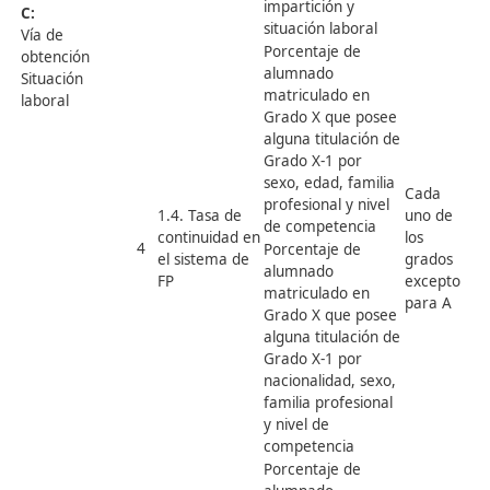
1.3. Personas
finaliza un Grado X
VARIABLES DE
3
que finalizan
por nivel de
LAS PERSONAS
la formación
competencia,
EN
titularidad de
FORMACIÓN
centro y modalidad
de impartición
Para cada uno
Alumnado que
de los grados
finaliza un Grado X
(A, B, C, D y E):
por sexo, edad,
Sexo
nivel de
Edad
competencia y vía
Nacionalidad
de obtención
Familia
Alumnado que
Profesional
finaliza un Grado X
Nivel de
A
por sexo, edad,
competencia
familia profesional
Titularidad de
y situacion laboral
centro
Alumnado que
Modalidad de
finaliza un Grado X