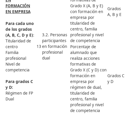
titularidad del centro
uno de los
Número de plazas
grados (A,
ocupadas en
C
B, C, D y E):
formación de Grado X
u
Familia
2.3. Índice de
sobre el número de
l
Profesional
10
ocupación
plazas ofertadas en
g
Nivel de
función de familia
competencia
profesional y
Titularidad
titularidad del centro
del centro
Ratio de alumnado
Modalidad
por grupo en Grado X
de
2.4. Alumnado
11
por titularidad de
impartición
por grupo
centro y modalidad de
impartición