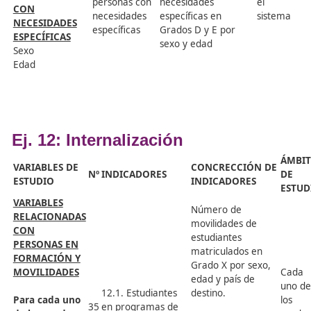
estándares
acreditados
totales y del
número de
8.7. Ratio de
personas que ha
estándares
finalizado
29
acreditados por
satisfactoriament
persona
procesos de
acreditación de
competencias
profesionales por
sexo, edad, famil
profesional y nive
de competencia