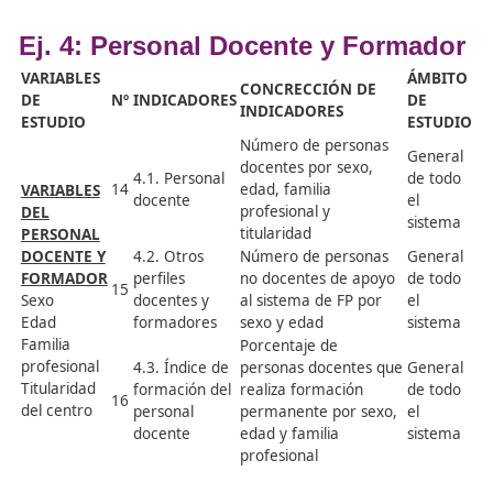
Ej. 3: Empresas u Organismos
Equiparados
Á
VARIABLES DE
CONCRECCIÓN DE
Nº
INDICADORES
D
ESTUDIO
INDICADORES
E
Número de
empresas u
organismos
VARIABLES DE
equiparados que
LAS EMPRESAS
3.1. Número
han acogido
PARTICIPANTES
de empresas
alumnado de
G
Régimen de FP
12
participantes
Formación
D
Dual
en formación
Profesional
Familia
profesional
durante un curso
profesional
académico por
régimen de FP
Dual y familia
profesional.