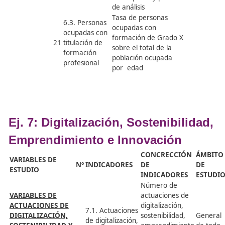
por edad,
nacionalidad y periodo
de análisis
Tasa de afiliación
media de personas
graduadas en Grado X
por familia
profesional, nivel de
competencia y
6.1. Tasa de
periodo de análisis
ocupación de
Tasa de afiliación
personas
19
media de personas
formadas en
graduadas en Grado X
formación
por familia
profesional
profesional, nivel de
competencia, edad y
periodo de análisis
Tasa de afiliación
media de personas