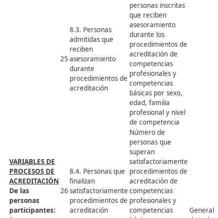
actividad por familia
profesional, sexo y
periodo de análisis
Distribución de las
personas afiliadas y
graduadas en Grado X
según sexo, familia
profesional, tamaño
de empresa y periodo
de análisis
Tasa de personas
6.3. Personas
ocupadas con
ocupadas con
formación de Grado X
21
titulación de
sobre el total de la
formación
población ocupada
profesional
por edad