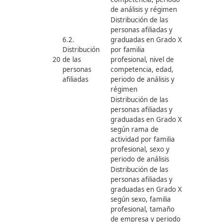
familia
profesional
Ej. 6: Inserción Profesional
Á
VARIABLES
CONCRECCIÓN DE
Nº
INDICADORES
D
DE ESTUDIO
INDICADORES
E
Tasa de afiliación
media de personas
graduadas en Grado X
por sexo, nacionalidad
y periodo de análisis
Tasa de afiliación
media de personas
graduadas en Grado X