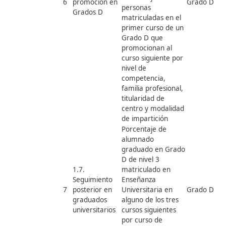
nacionalidad, sexo,
familia profesional
y nivel de
competencia
Porcentaje de
alumnado
matriculado en
Grado D que
1.5. Tasa de
abandona la
abandono en
formación en los
5
el sistema de
G
dos meses
formación
posteriores al inicio
profesional
por sexo, edad,
nacionalidad y
titularidad de
centro
Porcentaje de
personas
matriculadas en el