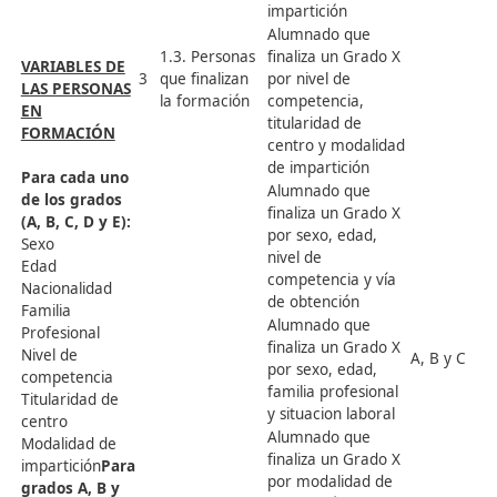
Alumnado que
finaliza un Grado X
por sexo, edad,
nacionalidad y
familia profesional
Alumnado que
finaliza un Grado X
por sexo, edad,
familia profesional
y nivel de
competencia
C
Alumnado que
u
finaliza un Grado X
l
por titularidad de
g
centro, familia
profesional y
modalidad de
impartición
Alumnado que