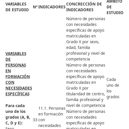
De las
26
satisfactoriamente
competencias
personas
procedimientos de
profesionales y
participantes:
acreditación
competencias
Sexo
básicas por sexo,
Edad
De los
edad, familia
estándares a
profesional y nive
acreditar:
de competencia
Familia
Número de
profesional
personas que,
Nivel de
habiendo
competencia
superado
satisfactoriament
procedimientos d
8.5. Personas que
acreditación de
registran la
competencias
solicitud de
27
profesionales y
reconocimiento de
competencias
las competencias
básicas, registran
acreditadas
la solicitud de