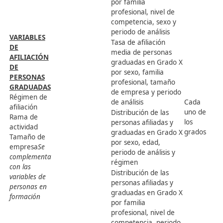
centros del
VARIABLES DE
sistema de
LOS CENTROS
Formación
DEL SISTEMA
5.1. Centros
Profesional por
G
Familia profesional
del sistema de
familia
d
Titularidad
17
formación
profesional,
e
Tipología de
profesional
titularidad,
s
centro
tipología de
Modalidad de
centro y
impartición
modalidad de
impartición
Número de
entidades
VARIABLES DE
colaboradoras
ENTIDADES
del sistema de
G
5.2. Entidades
COLABORADORAS
Formación
d
18
colaboradoras
Tipo de entidad
Profesional por
e
del sistema
colaboradora
tipo de entidad
s
Familia profesional
colaboradora y