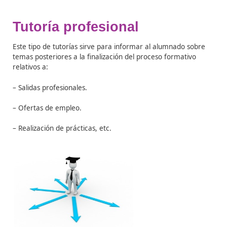
Tutoría de animación
Este tipo de tutorías están encaminadas a
crear una
“
comunidad
de aprendizaje
”
, es decir,
crear
un am
bien
agradable q
ue le permita al alumno participar
de form
activa en las tareas propuestas para el desarrollo de
s
proceso de aprendizaje.