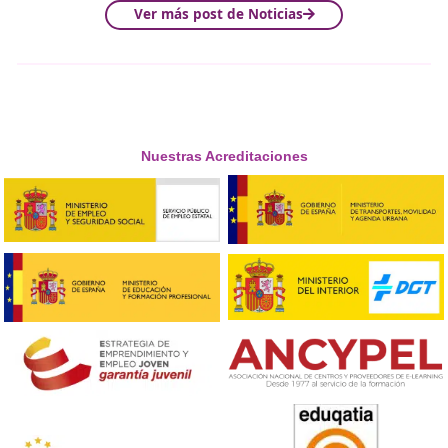
basa en moderar y controlar
la participaci
ó
n de estos
.
Tutoría activa vs pasiva
Según el grado de interacción del tutor, se diferencian 
tipos de tutorías:
–
Tutorías activas
: en este caso, el tutor adquiere un ro
proactivo, de manera que debe anticiparse a posibles
problemas o dudas que puedan surgir por parte del
alumnado y encargarse de iniciar la interacción de fo
continua.
–
Tutorías pasivas
: en este caso, el tutor espera a la re
del alumnado, recomendándose para alumnos que no 
un control continuo del
tutor
sino que prefieren ser
autónomos o bien que el material ofrecido sea de gran
calidad y no requiera de un seguimiento exhaustivo.
Si