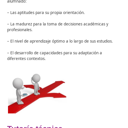
– El conocimiento del alumno.
– La ayuda para que el alumno sea capaz de superar la
dificultades de todo tipo que se presenten durante todo
proceso de aprendizaje.
– La propuesta de alternativas que ayuden al alumno 
las decisiones oportunas.
Los
objetivos de la orientación tutorial
son proporcio
alumnado:
– Las aptitudes para su propia orientación.
– La madurez para la toma de decisiones académicas 
profesionales.
– El nivel de aprendizaje óptimo a lo largo de sus estudi