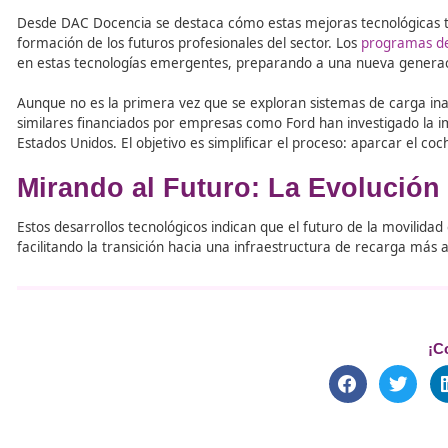
interruptores de cortocircuito, todos diseñados para ofre
La implementación de esta tecnología podría tener un im
Innovación y Educación: Cl
DAC Docencia
,
centro de referencia
en
formación en m
tecnológicos. Para el sector educativo, es fundamental q
centro ofrece programas de Formación Profesional (
FP)
cambios del sector y adaptarse a un entorno cada vez má
Desde DAC Docencia se destaca cómo estas mejoras tecno
formación de los futuros profesionales del sector. Los
pr
en estas tecnologías emergentes, preparando a una nuev
Aunque no es la primera vez que se exploran sistemas de
similares financiados por empresas como Ford han inves
Estados Unidos. El objetivo es simplificar el proceso: ap