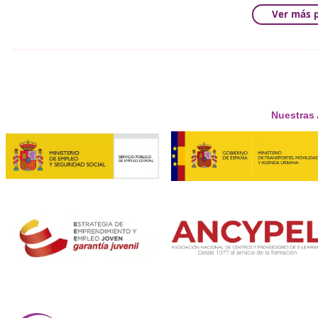
Mirando al Futuro: La Evolu
Estos desarrollos tecnológicos indican que el futuro de l
facilitando la transición hacia una infraestructura de re