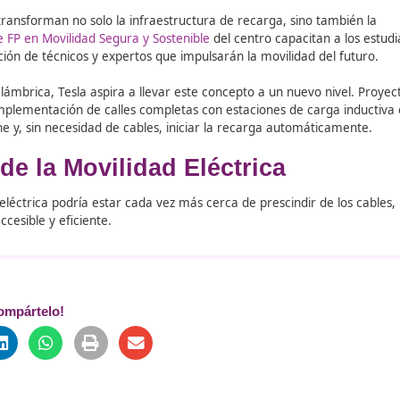
cer una experiencia de uso más intuitiva y fiable.
pacto significativo, especialmente en el ámbito doméstico.
aves para una Movilidad más 
ovilidad segura y sostenible
, resalta la importancia de e
ue los futuros profesionales comprendan el impacto de estas
 en Movilidad Segura y Sostenible
, preparando a los estudia
s electrificado y tecnológico.
lógicas transforman no solo la infraestructura de recarga
ogramas de FP en Movilidad Segura y Sostenible
del centro 
a generación de técnicos y expertos que impulsarán la mov
 carga inalámbrica, Tesla aspira a llevar este concepto a u
tigado la implementación de calles completas con estacione
arcar el coche y, sin necesidad de cables, iniciar la recarga