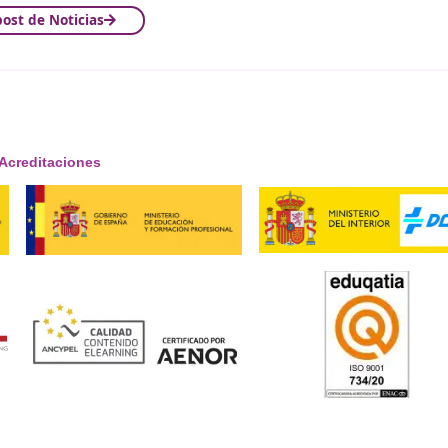
ción de la Movilidad Eléctric
a movilidad eléctrica podría estar cada vez más cerca de pre
carga más accesible y eficiente.
¡Compártelo!
Ver más post de
Noticias