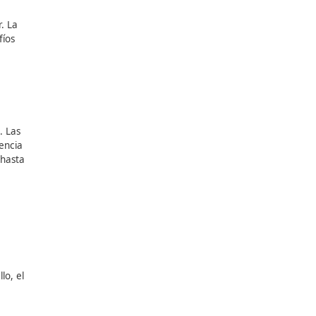
diante
tecnología
do y sencillo
de usar. La
r algunos de los desafíos
 de
un giro en su enfoque. Las
sca maximizar la eficiencia
 la carga inalámbrica hasta