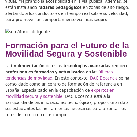
presencia de peatones, iluminando el área de cruce y
advirtiendo a los conductores, lo que aumenta la visibilid
reduce el riesgo de accidentes, especialmente en zonas
poca iluminación.
Otro de los avances
clave del proyecto es la instalación
semáforos sonoros
adaptados para personas con disca
visual, mejorando la accesibilidad en la vía pública. Ade
están instalando
radares pedagógicos
en zonas de alto 
alertando a los conductores en tiempo real sobre su vel
para promover un comportamiento vial más seguro.
Formación para el Futuro d
Movilidad Segura y Sosteni
La
implementación
de estas
tecnologías avanzadas
re
profesionales formados y actualizados
en las
últimas