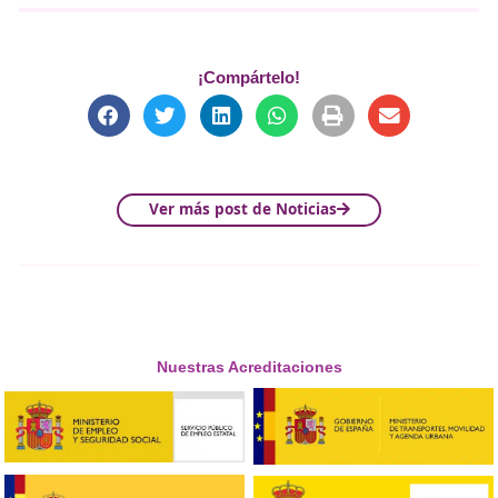
tendencias de movilidad
.
En este contexto,
DAC Docenci
consolidado como un centro de formación de referencia
España. Especializado en la capacitación de
expertos en
movilidad segura y sostenible
, DAC Docencia está a la
vanguardia de las innovaciones tecnológicas, proporcio
sus estudiantes las herramientas necesarias para afronta
retos del futuro en este campo.
¡Compártelo!