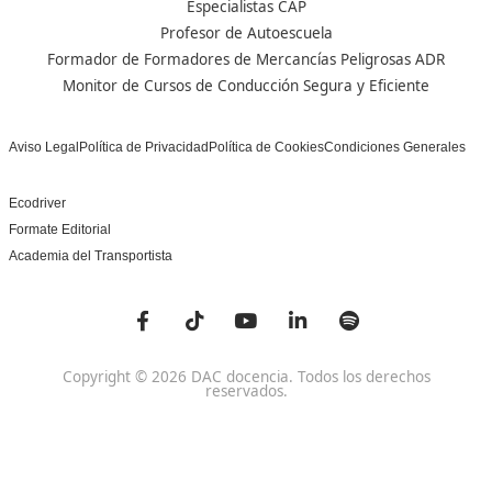
Sobre Nosotros
Campus Online
Centros
Preguntas Frecuentes
Acreditaciones y
Docencia de la Formac
Homologaciones
Profesional para el Em
Manuales DGT
Certificado Profesional
SSC_017_5B
Bolsa de Empleo
Habilitación para la D
Trabaja con Nosotros
grados A-B-C
Metaverso Minecraft
Competencia Profesion
Blog
el Transporte
Contacto
Titulaciones TOP FP
FP Movilidad Segura y Sostenible Online o a Distan
Certificado Profesional Certificado de Aptitud de Prof
Formación Vial
SSCE0110. Habilitación para la Docencia en grados A, B
Sistema de Formación Profesional