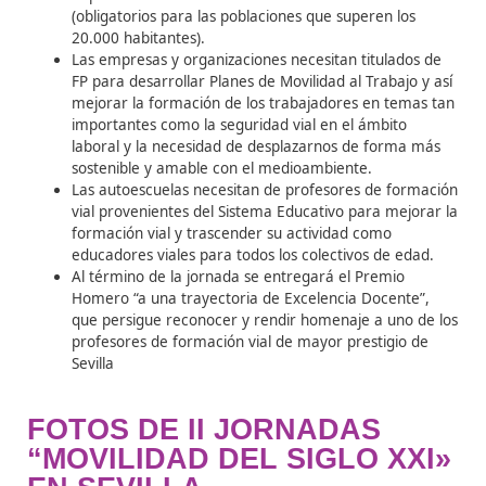
ASPECTOS DE INTERÉS D
LA JORNADA:
Se dio a conocer el nuevo título de FP CFGS de «
Superior en Formación para la Movilidad Segura 
Sostenible», que forma parte de la estrategia de
Seguridad Vial 2030.
La novedad es tal que hasta ahora sólo 5 CCAA 
publicado el currículo que permite cursar esta n
FP: Andalucía, Aragón, Castilla – La Mancha, Casti
León y la Comunidad de Madrid.
La movilidad Segura y Sostenible necesita titulad