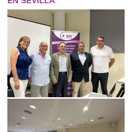
FP cualificados para responder a los retos que p
la estrategia País en la nueva Ley de Movilidad.
Los Municipios y Provincias necesitan técnicos de
cualificados para poder cumplir con la necesidad
implementar Planes de Movilidad Urbana Sosteni
(obligatorios para las poblaciones que superen lo
20.000 habitantes).
Las empresas y organizaciones necesitan titulad
FP para desarrollar Planes de Movilidad al Trabaj
mejorar la formación de los trabajadores en tem
importantes como la seguridad vial en el ámbito
laboral y la necesidad de desplazarnos de form
sostenible y amable con el medioambiente.
Las autoescuelas necesitan de profesores de fo
vial provenientes del Sistema Educativo para mej
formación vial y trascender su actividad como
educadores viales para todos los colectivos de e
Al término de la jornada se entregará el Premio
Homero “a una trayectoria de Excelencia Docent