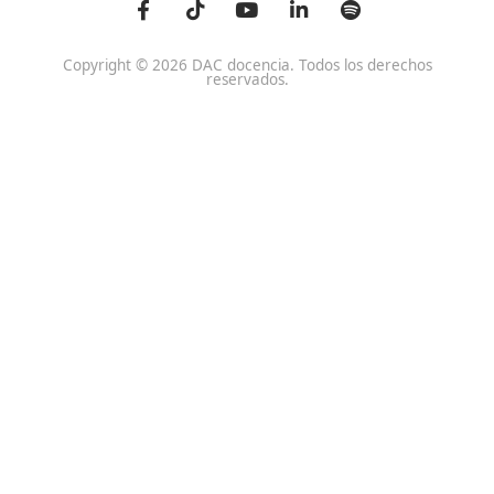
JORNADAS “MOVILIDAD 
SIGLO XXI» EN SEVILLA
¡Compártelo!
Ver más post de
Noticias