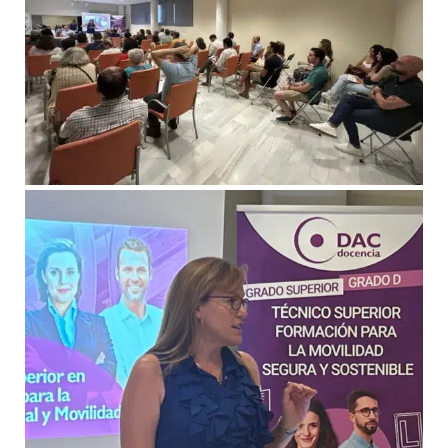
que persigue reconocer y rendir homenaje a uno
profesores de formación vial de mayor prestigio
Sevilla
FOTOS DE II JORNADAS
“MOVILIDAD DEL SIGLO X
EN SEVILLA