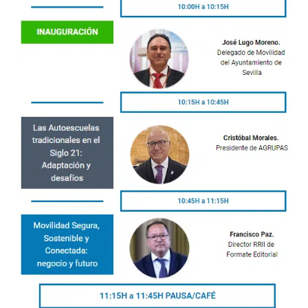
📌 Horario: 10:00 a 13:00 h
📌 Lugar: Centro Cívico Sindicalistas Soto, Saborido y A
📌 C/Mariano Benlliure, 14, Sevilla
PROGRAMA DE LAS II
JORNADAS FP INNOVACI
Y TECNOLOGÍA