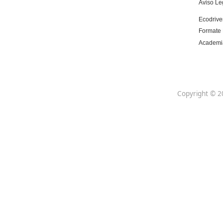
Centro de referencia nacional en la formación
de profesores con un programa innovador
para expertos docentes especializados.