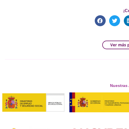
Medidas del Plan Nacional 
El Plan Nacional, que también incluye la implantación d
complementa con medidas de financiación destinadas a m
de docentes especializados en estos temas es clave para 
comportamiento de los ciudadanos.