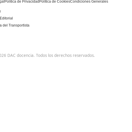
DAC docencia
Alumnos
Sobre Nosotros
Campus Online
Centros
Preguntas Frecuentes
Acreditaciones y
Docencia de la
Homologaciones
Formación Profesional
para el Empleo
Manuales DGT
Certificado Profesional
Bolsa de Empleo
SSC_017_5B
Trabaja con Nosotros
Habilitación para la
Metaverso Minecraft
Docencia grados A-B-C
Blog
Competencia Profesional
Contacto
para el Transporte
Aviso Legal
Política de Privacidad
Política de Cookies
Condiciones