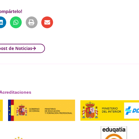
Integrado de Energía y Clima
e
Zonas de Bajas Emisiones
y el apoyo a la movilidad ciclista 
ejorar el transporte público y a fomentar alternativas má
garantizar que las políticas públicas se traduzcan en un ca
¡Compártelo!
Ver más post de
Noticias