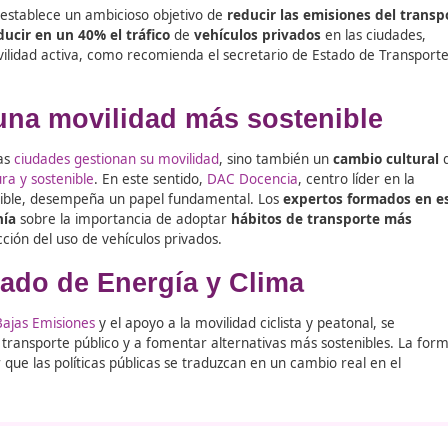
ía y Clima
establece un ambicioso objetivo de
reducir las 
ecesario
reducir en un 40% el tráfico
de
vehículos privad
o y la movilidad activa, como recomienda el secretario de
ara una movilidad más sost
a en que las
ciudades gestionan su movilidad
, sino tambié
lidad segura y sostenible
. En este sentido,
DAC Docencia
, 
ura y sostenible, desempeña un papel fundamental. Los
exp
la
ciudadanía
sobre la importancia de adoptar
hábitos de
ción y reducción del uso de vehículos privados.