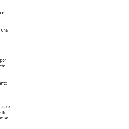
nas urbanas de bajas
lógicos establecidos.
r la
os y actualizados. En este
ible
.
ral de la movilidad
vadoras y contenidos
s, comprometidos con el