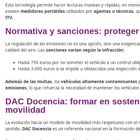
Aunque comúnmente se les conoce como «
radares
«, es
emitidos por los vehículos
. Su función es detectar y re
precisión y sin interrumpir el tráfico.
¿Cómo funcionan?
Los dispositivos más avanzados son los llamados
Remote 
emitiendo un haz de luz infrarroja y ultravioleta que at
reflejada y permite
identificar contaminantes como C
Esta tecnología permite hacer lecturas masivas y rápid
existen
medidores portátiles
utilizados por
agentes o t
ITV.
Normativa y sanciones: pro
La regulación de las emisiones no es una opción, sino u
calidad del aire. Las
sanciones varían según la infracci