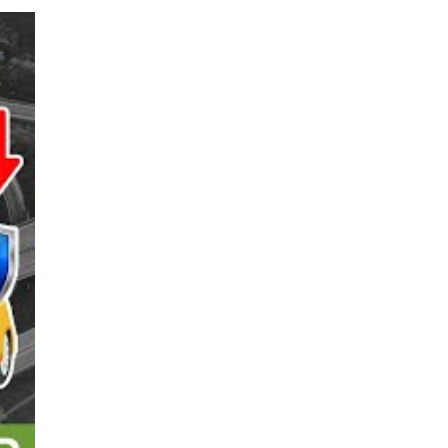
e control, sino como una
y de hábitos. Apostar por
 para
reducir el impacto
prender el funcionamiento
 nueva cultura de
vos tecnológicos
. Requiere
uían. Iniciativas como la
través de la educación se