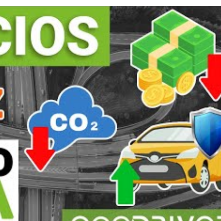
de emisiones
no se perciban únicamente como elementos d
e la calidad del aire y la salud pública.
 más verde
 no basta si no va acompañada de un cambio de mentalidad 
sponsable y respetar la normativa ambiental
es esencial
. Conocer las consecuencias del exceso de emisiones, com
ilidad sostenible en la práctica diaria son los pilares de una
ransporte
no se logra solo con sanciones ni con dispositi
tanto de los conductores como de los profesionales que los g
os de referencia como
DAC Docencia
demuestran que solo a 
e y respetuosa con el planeta.