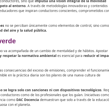
ontrol obligatorio o no pasar la ITV correspondiente.
nspección oficial de emisiones.
aminantes
pueden ver
restringido su acceso a ciertas zo
 vehículos en condiciones óptimas y respetar los límites eco
stenibilidad para transforma
so con el medio ambiente requiere formadores especializad
formación de
docentes expertos en movilidad segura y sosten
ir cursos a conductores, sino que
impulsa una visión integ
vo y el respeto al entorno
. A través de metodologías inno
rma a los educadores que inspiran conductores consciente