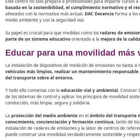
Hasta 750 euros por no someter el vehículo a un c
Hasta 3.000 euros si se impide u obstaculiza una i
Además de las multas
, los
vehículos altamente cont
emisiones
, lo que refuerza la necesidad de mantener los
DAC Docencia: formar en so
movilidad
La evolución hacia un modelo de movilidad más respetuo
sentido,
DAC Docencia
es un referente nacional en la 
Este centro no solo prepara a profesionales para impart
basada en la sostenibilidad, el cumplimiento normati
alineados con la normativa más actual,
DAC Docencia
fo
medio ambiente y con la seguridad vial.