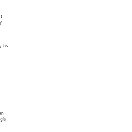
 conocimiento y
antes en las carreteras
movilidad más limpia y
ores y de quienes los
legales de emisiones y las
 ambiente