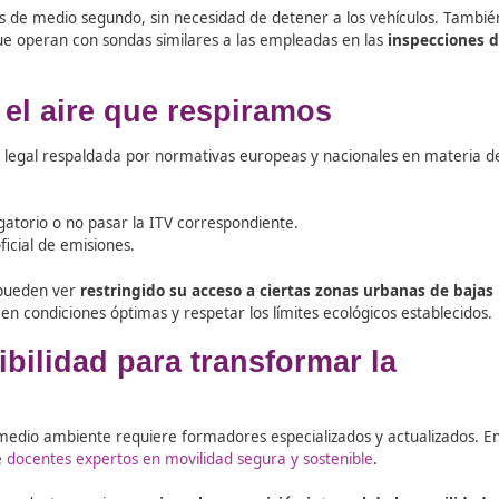
tos dispositivos no
controlan
la velocidad, sino los
niveles 
gistrar la presencia de gases y partículas contaminantes en 
Sensing Devices (RSD) o equipos de medición remota d
raviesa la nube de gases del tubo de escape. Una placa foto
O, CO
₂
, NOx, hidrocarburos y partículas PM.
as, en menos de medio segundo, sin necesidad de detener a 
écnicos
, que operan con sondas similares a las empleadas 
teger el aire que respiramos
na exigencia legal respaldada por normativas europeas y na
ón: