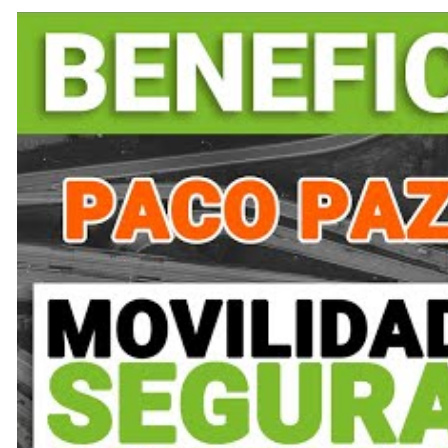
Su papel es crucial para que medidas como los
radares 
parte de un sistema educativo
orientado a la
mejora d
Educar para una movilidad
La instalación de dispositivos de medición de emisiones
vehículos más limpios, realizar un mantenimiento re
del transporte sobre el entorno.
Y todo ello comienza con la
educación vial y ambiental
de los sistemas de control y aplicar los principios de mov
conducción, más limpia, segura y solidaria.
La
protección del medio ambiente
en el
ámbito del t
conocimiento, concienciación y formación continua
, 
instalación de radares de emisiones y la labor de centr
puede construir una movilidad verdaderamente sostenibl