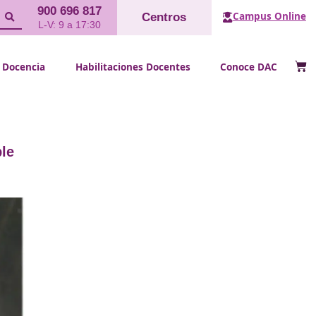
900 696 817
Cent
L-V: 9 a 17:30
FP Docencia
Habilitaciones Doce
lidad sostenible