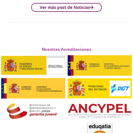
deseado que debe ser corregido.
Es muy importante transmitir el feedback negativo ya 
siempre y cuando se empleen las palabras y modales
adecuados, sirve para el crecimiento personal y para e
errores que a la larga pueden no tener solución.
Algunas
frases que no se recomiendan
respecto al f
negativo son:
– “No hagas eso”.
– “No podemos hacerlo”.
– “A nadie le importa”.
4)
Ausencia de fedback
: se produce cuando no se ofre
ningún tipo de feedback, lo que da lugar a un increme
los comportamientos y actitudes no deseados.