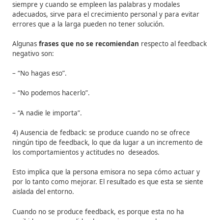
Para que se produzca el feedback, el mensaje tiene qu
haberse comprendido perfectamente. Esto se sabe cu
de alguna manera, el receptor le indica al emisor que 
recibido y comprendido su mensaje.
En ocasiones, es la propia persona emisora la que tien
provocar que se produzca el feedback. Esto lo consigu
medio de gestos, expresiones, etc.
Existen
4 tipos de feedback
:
1)
Feedback positivo
: se transmite para felicitar o refor
conducta de alguien, cuando la respuesta ante el mens
recibido es la esperada.
En un caso de feedback positivo, hay que evitar un exc
felicitaciones indiscriminadas sin tener en cuenta las b
las malas conductas, para no provocar un efecto adul