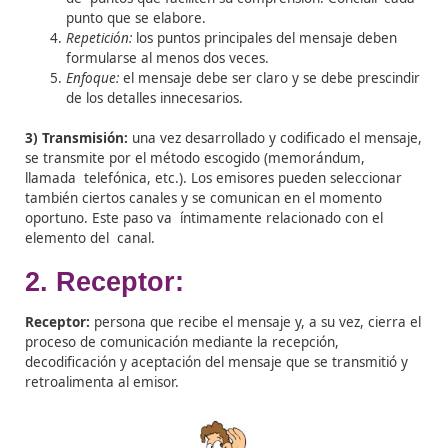
Debemos elegir un código cuando nos comunicamos, s
el lenguaje normalmente el más utilizado.
Los
cinco principios para precisar la codificación
del me
son:
Pertinencia:
el mensaje debe tener contenido y
significado, por lo tanto se seleccionan cuidado
las palabras, gráficas o los símbolos que lo conf
Sencillez:
formular el mensaje de la manera más
sencilla y clara posible.
Organización:
el mensaje debe disponerse en una
de puntos que faciliten su comprensión. Conclui
punto que se elabore.
Repetición:
los puntos principales del mensaje de
formularse al menos dos veces.
Enfoque:
el mensaje debe ser claro y se debe pre
de los detalles innecesarios.