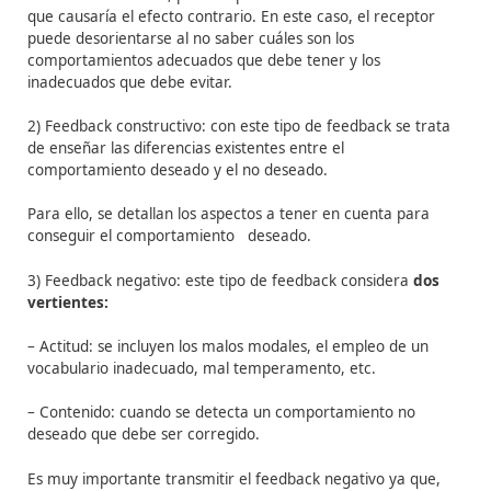
retroalimentación:
Feedback
:
informaci
ó
n que
recibe una persona
como
resultado de alguna
respuesta.