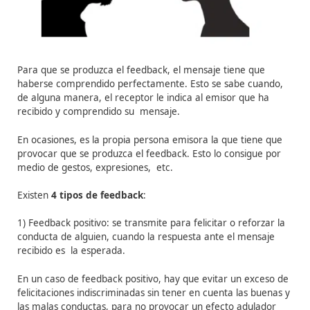
Los mensajes son la expresión de ideas (contenido) pue
determinada forma (tratamiento mediante el empleo 
código).
Son
aspectos a tener en cuenta
cuando se elabora u
mensaje:
– Tener en mente al receptor.
– Pensar el contenido con anticipación.
– Ser breve.
– Organizar el mensaje cuidadosamente: lo más impor
debe ir al principio. Así el tema será más claro.
4.
Feedback
o