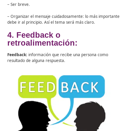
El mensaje emitido y el recibido no son necesariamente
mismos, ya que la codificación y decodificación del mi
pueden variar debido a los antecedentes y puntos de vi
tanto de la persona emisora como de la receptora.
Los mensajes son eventos de conducta que se hallan
relacionados con los estados internos de las personas:
garabatos en el papel, sonidos en el aire, marcas en la
piedra, movimientos del cuerpo, etc. Son los productos
ser humano, el resultado de sus esfuerzos para codifica
decir, cifrar o poner en clave común sus ideas.