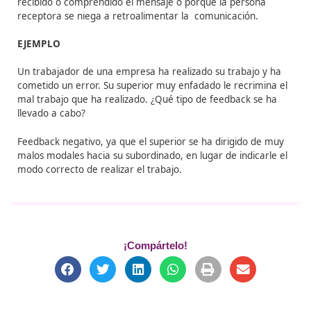
que causaría el efecto contrario. En este caso, el recep
puede desorientarse al no saber cuáles son los
comportamientos adecuados que debe tener y los
inadecuados que debe evitar.
2)
Feedback constructivo
: con este tipo de feedback se
de enseñar las diferencias existentes entre el
comportamiento deseado y el no deseado.
Para ello, se detallan los aspectos a tener en cuenta p
conseguir el comportamiento deseado.
3)
Feedback negativo
: este tipo de feedback considera
vertientes:
– Actitud: se incluyen los malos modales, el empleo de 
vocabulario inadecuado, mal temperamento, etc.
– Contenido: cuando se detecta un comportamiento n