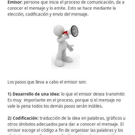
1. Emisor:
Emisor:
persona que inicia
el proceso de comunicaci
ó
n
conocer el mensaje y lo emite. Esto se hace mediante l
elecci
ó
n, codificaci
ó
n y env
í
o del mensaje.