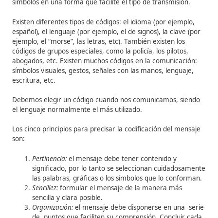
Los pasos que lleva a cabo el emisor son:
1) Desarrollo de una idea:
lo que el emisor desea tran
Es muy importante en el proceso, porque si el mensaj
vale la pena todos los demás pasos serán inútiles.
2) Codificación:
traducción de la idea en palabras, gráf
otros símbolos adecuados para dar a conocer el mensaj
emisor escoge el código a fin de organizar las palabras 
símbolos en una forma que facilite el tipo de transmisió
Existen diferentes
tipos de códigos
: el idioma (por ejem
español), el lenguaje (por ejemplo, el de signos), la clav
ejemplo, el “morse”, las letras, etc). También existen lo
códigos de grupos especiales, como la policía, los piloto
abogados, etc. Existen muchos códigos en la comunicac
símbolos visuales, gestos, señales con las manos, lengu
escritura, etc.