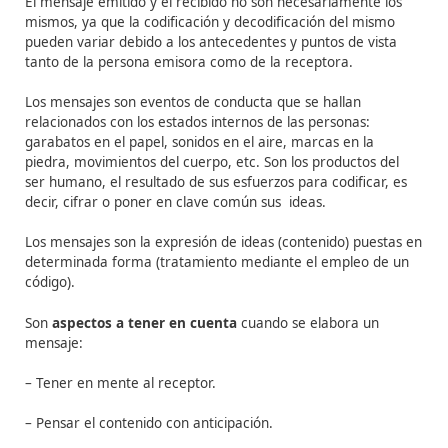
tenido lugar la retroalimentación. La retroalimentación
respuesta del receptor al mensaje del emisor. Esta co
el circuito de la comunicación, pues el mensaje fluye de
emisor al receptor y de nueva cuenta a aquél. Si no se
retroalimentación esto puede deberse a que el mensaj
recibió, comprendió o el receptor no quiso responder. 
estos casos, el emisor debe de indagar la falta de
retroalimentación.
3. Mensaje:
Mensaje
:
informaci
ó
n que la persona
emis
ora desea
transmitir a la receptora
y que contiene los s
í
mbolos ve
(orales o escritos)
y claves no verbales que repre
sentan
informaci
ó
n que el emisor desea trasmitir al receptor.