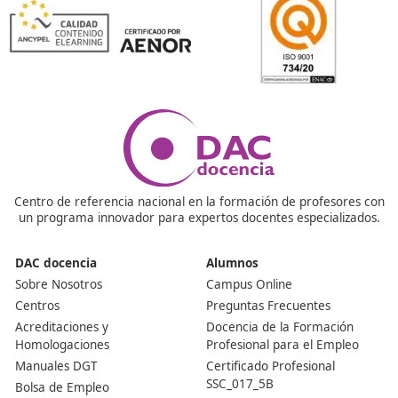
Esto implica que la persona emisora no sepa cómo act
por lo tanto como mejorar. El resultado es que esta se 
aislada del entorno.
Cuando no se produce feedback, es porque esta no ha
recibido o comprendido el mensaje o porque la person
receptora se niega a retroalimentar la comunicación.
EJEMPLO
Un trabajador de una empresa ha realizado su trabajo 
cometido un error. Su superior muy enfadado le recrim
mal trabajo que ha realizado. ¿Qué tipo de feedback s
llevado a cabo?
Feedback negativo, ya que el superior se ha dirigido d
malos modales hacia su subordinado, en lugar de indica