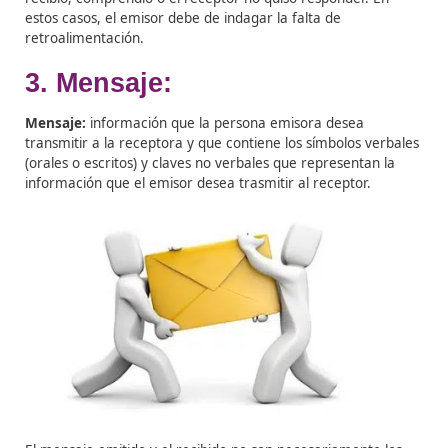
importante para la decodificación del mensaje es la at
que se le presta, ya sea al escucharlo, leerlo, etc.
3) Aceptación:
una vez que las personas receptoras h
recibido y decodificado el mensaje, tienen la oportunid
aceptarlo o rechazarlo. La aceptación depende de una
decisión personal y admite grados, de manera que el
receptor tiene mucho control sobre la aceptación de to
mensaje o solo de algunas partes de él.
4) Uso:
la persona que recibe hace uso de la informaci
puede desecharla, efectuar la tarea siguiendo las
instrucciones, guardarla para el futuro u optar por otr
alternativa. El último paso es desarrollado por ambas p
tanto receptor como emisor.
5) Retroalimentación:
cuando la persona receptora
reconoce el mensaje y responde a la persona emisora,