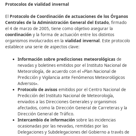
puertas, anclajes, equipos, cables, etc.
b) Residu
formación de hielo en las tuberías de desagüe. c) 
fragmentos, levantamiento o contaminación del
hormigón. d) Todos los indicados.
Los ____________ tienen como objetivo principal ase
coordinación entre las diversas instituciones invol
en estas labores: a)
Protocolos
. b) Planes operativ
Programas operativos. d) Partes operativos.
El
Profesor de Autoescuela
debe estar bien informado 
estos riesgos y medidas de seguridad, para así poder ins
correctamente a sus estudiantes y garantizar una condu
segura en condiciones invernales.
Protocolos de vialidad invernal
El
Protocolo de Coordinación de actuaciones de los 
Centrales de la Administración General del Estado
, f
el 4 de marzo de 2005, tiene como objetivo asegurar la