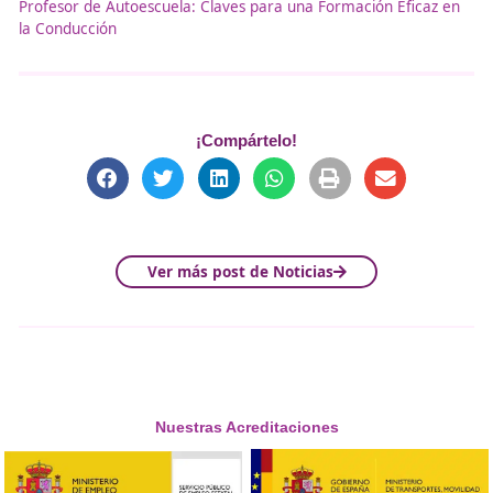
Vigilancia en puntos expuestos al viento.
6. Procedimiento de Transmisión de
Información
Comunicación continua con Tele-Ruta y autoridad
competentes.
Emisión de informes tres veces al día sobre el est
las carreteras.
Coordinación de señalización y restricciones de trá
7. Restricciones a la Circulación
Implementación de restricciones en diferentes co
nieve.
Información sobre aparcamientos de emergencia
para colocar cadenas.
8. Planos de los Recorridos de las