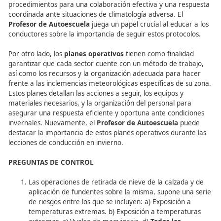
mantenimiento de carreteras en condiciones invernales,
implementado dos tipos de documentos que son los
pro
y
planes operativos
.
Los
protocolos
tienen como objetivo principal asegurar 
coordinación entre las diversas instituciones involucrada
estas labores. Estos documentos establecen las pautas y
procedimientos para una colaboración efectiva y una re
coordinada ante situaciones de climatología adversa. El
Profesor de Autoescuela
juega un papel crucial al educa
conductores sobre la importancia de seguir estos protoc
Por otro lado, los
planes operativos
tienen como finali
garantizar que cada sector cuente con un método de tr
así como los recursos y la organización adecuada para 
frente a las inclemencias meteorológicas específicas de 
Estos planes detallan las acciones a seguir, los equipos y
materiales necesarios, y la organización del personal pa
asegurar una respuesta eficiente y oportuna ante condi