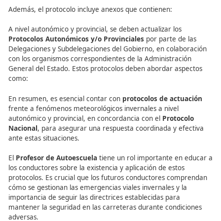
así como la información que debe compartirse en
estas tres direcciones.
Obligación de la
Dirección General de Carretera
remitir datos e informaciones recibidas de los Serv
Provinciales y Demarcaciones de Carreteras a la
Subsecretaría del Ministerio del Interior, la Direcc
General de Tráfico y la Dirección General de Prot
Civil y Emergencias.
Fases de Preemergencia y Emergencia
, y las tre
situaciones posibles en la segunda fase.
Organización del
Comité Estatal de Coordinació
coordinará las medidas a adoptar y la informació
proporcionar a la población. También establecerá
directrices para elaborar los protocolos correspo
a cada Comunidad Autónoma, que pueden desglo
en ámbitos provinciales.
Operatividad del sistema
en cada una de las fas
situaciones.
Elaboración de un catálogo anual de medios y