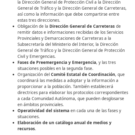
coordinación
y la forma de actuación entre los distintos
organismos involucrados en la
vialidad invernal
. Este p
establece una serie de aspectos clave:
Información sobre predicciones meteorológica
nevadas y boletines emitidos por el Instituto Naci
Meteorología, de acuerdo con el «Plan Nacional d
Predicción y Vigilancia ante Fenómenos Meteoroló
Adversos».
Protocolo de avisos
emitidos por el Centro Nacio
Predicción del Instituto Nacional de Meteorología,
enviados a las Direcciones Generales y organismo
afectados, como la Dirección General de Carretera
Dirección General de Tráfico.
Intercambio de información
sobre las incidencia
ocasionadas por las nevadas, remitidas por las
Delegaciones y Subdelegaciones del Gobierno a tr
la Dirección General de Protección Civil a la Direc
General de Tráfico y la Dirección General de Carr