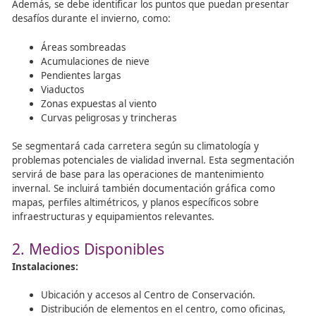
protocolos. Es crucial que los futuros conductores com
cómo se gestionan las emergencias viales invernales y la
importancia de seguir las directrices establecidas para
mantener la seguridad en las carreteras durante condic
adversas.
Planes Operativos de Vialidad
Invernal
Para asegurar la eficacia del mantenimiento invernal, es
esencial disponer de planes operativos bien definidos. Es
planes permiten una respuesta coordinada y efectiva ant
inclemencias del tiempo, garantizando la seguridad vial.
continuación se detallan los componentes mínimos que 
incluir un Plan Operativo de Vialidad Invernal para cada
de Conservación:
1. Descripción del Tramo