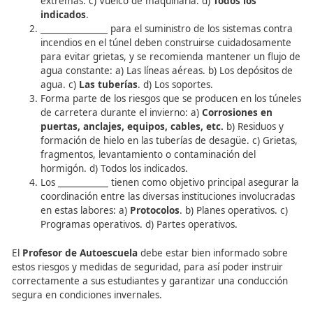
invernales. Nuevamente, el
Profesor de Autoescuela
pu
destacar la importancia de estos planes operativos duran
lecciones de conducción en invierno.
PREGUNTAS DE CONTROL
Las operaciones de retirada de nieve de la calzad
aplicación de fundentes sobre la misma, supone u
de riesgos entre los que se incluyen: a) Exposición
temperaturas extremas. b) Exposición a temperat
extremas. c) Vuelco de maquinaria. d)
Todos los
indicados
.
________________ para el suministro de los sistemas
incendios en el túnel deben construirse cuidados
para evitar grietas, y se recomienda mantener un 
agua constante: a) Las líneas aéreas. b) Los depós
agua. c)
Las tuberías
. d) Los soportes.
Forma parte de los riesgos que se producen en los
de carretera durante el invierno: a)
Corrosiones 