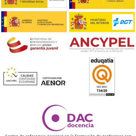
Máquinas Quitanieves
Planificación de recorridos específicos para las m
quitanieves.
9. Modelos de Partes y Comunicaci
Formatos y procedimientos para la emisión de in
comunicaciones.
10. Directorio Telefónico
Lista de contactos relevantes para la gestión de la
invernal.
11. Formación Interna
Programas de formación y simulacros para el per
12. Mejoras