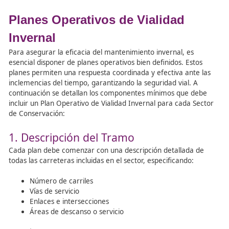
recursos
.
Además, el protocolo incluye anexos que contienen:
A nivel autonómico y provincial, se deben actualizar los
Protocolos Autonómicos y/o Provinciales
por parte de 
Delegaciones y Subdelegaciones del Gobierno, en colabo
con los organismos correspondientes de la Administraci
General del Estado. Estos protocolos deben abordar asp
como:
En resumen, es esencial contar con
protocolos de actu
frente a fenómenos meteorológicos invernales a nivel
autonómico y provincial, en concordancia con el
Protoco
Nacional
, para asegurar una respuesta coordinada y ef
ante estas situaciones.
El
Profesor de Autoescuela
tiene un rol importante en 
los conductores sobre la existencia y aplicación de estos