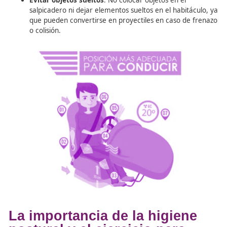
Colocación de los brazos
: Los brazos deben ir rel
ni muy estirados ni muy contraídos, con los homb
apoyados en el respaldo. El volante debe ajustars
asegurar la relajación de la espalda y los hombros
Reposacabezas
: Debe situarse a la altura de las o
apoyar el centro de la cabeza, para prevenir lesio
cervicales en caso de accidente.
Cinturón de seguridad
: Siempre debe usarse, co
cinta superior sobre la clavícula y el pecho, y la inf
bien ajustada en la pelvis.
Climatización
: Mantener una temperatura agrad
idealmente en torno a los 20 grados, ayuda a evita
cansancio y la pérdida de concentración.
Evitar objetos sueltos
: No colocar objetos en el
salpicadero ni dejar elementos sueltos en el habitá
que pueden convertirse en proyectiles en caso de
o colisión.