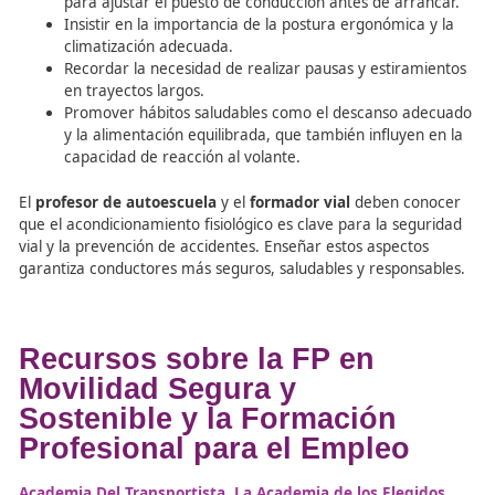
Si bien los fabricantes deben diseñar vehículos ergonómi
responsabilidad del conductor aprovechar estos recurso
adoptar la postura adecuada. El
formador vial
debe con
que una formación completa incluye enseñar a los alum
ajustar correctamente el asiento, el volante, el reposac
el cinturón de seguridad antes de iniciar la marcha.