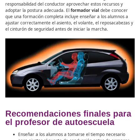
El
profesor escuela de conductores
debe conocer y ens
importancia de la higiene postural y la actividad física re
para prevenir la fatiga y los dolores derivados de largas 
volante. Realizar paradas frecuentes, estiramientos y eje
sencillos durante los descansos mejora la circulación y r
riesgo de lesiones.
“La higiene postural resulta fundamental para prevenir
molestias indeseadas y lesiones a causa de la mala posic
repetida en acciones cotidianas. Por eso, al conducir un 
también debemos cuidar nuestra postura para proteger
ante potenciales dolores.”
Responsabilidad compartid
fabricante y conductor