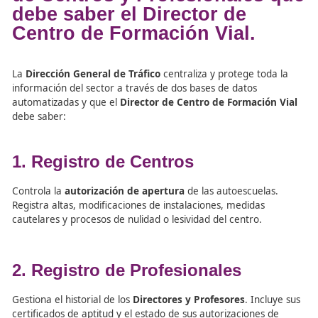
donde se vaya a trabajar.
Documentación necesaria:
Documento de identidad en vigor (o NIE).
Titulación oficial de su país de origen que le hab
como Director o Profesor.
Permiso de conducción en vigor.
2. Plazos y Condiciones
Plazo de espera:
Una vez presentada la comunica
subsanados los errores), el profesional puede inici
actividad tras
un mes
.
Limitación en clases prácticas:
Solo podrá impart
formación práctica de los permisos de los que sea t
Denegación:
Si la Administración comprueba que
cumplen los requisitos, dictará una resolución pro
la prestación de servicios en España.