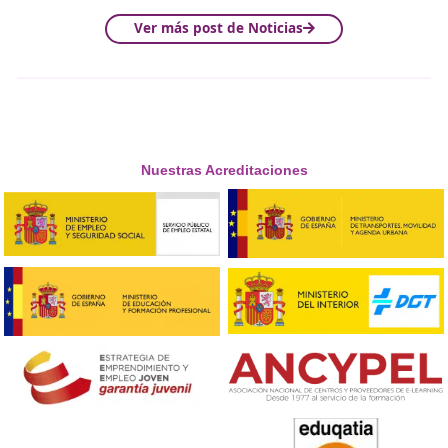
Otros enlaces que te podrí
interesar sobre el Director 
Autoescuela.
–
Manual de Director de Escuelas Particulares de Conduc
para
Director de Autoescuela
(Formate Editorial).
–
Apúntate para convertirte en un
Director de
Autoescuela
(DAC)
.