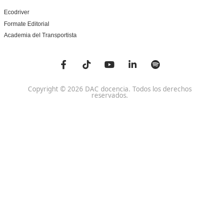
Centro de referencia nacional en la formación de profe
un programa innovador para expertos docentes especia
DAC docencia
Alumnos
Sobre Nosotros
Campus Online
Centros
Preguntas Frecuentes
Acreditaciones y
Docencia de la Formac