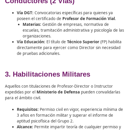
Vía Empleo (Certificado Profesional – Grado C):
certificado de 820 horas enfocado en la organizac
técnicas de conducción y didáctica.
Profesores en prácticas:
Los alumnos de FP o Certifica
Profesional pueden dar clases prácticas en vehículos par
que estén habilitados, siempre que asuman los dobles 
estén
acompañados en todo momento
por un profeso
titulado de la escuela.
2. Director de Escuelas de
Conductores (2 Vías)
Vía DGT:
Convocatorias específicas para quienes 
poseen el certificado de
Profesor de Formación V
Materias:
Gestión de empresas, normativa de
escuelas, tramitación administrativa y psicologí