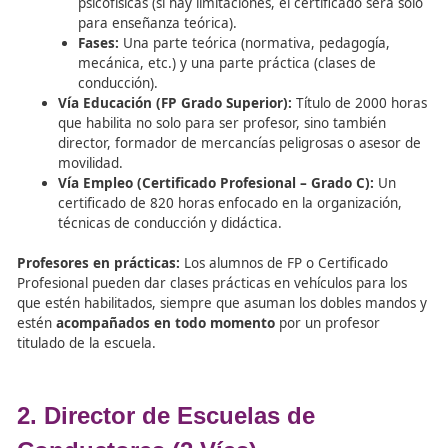
Vías de Obtención)
Actualmente, existen tres caminos para obtener esta
habilitación:
Vía DGT:
Cursos y pruebas convocados al menos
anualmente.
Requisitos:
Título de ESO o Técnico (FP Grado 
permiso B con 2 años de antigüedad y aptitude
psicofísicas (si hay limitaciones, el certificado s
para enseñanza teórica).
Fases:
Una parte teórica (normativa, pedagogí
mecánica, etc.) y una parte práctica (clases de
conducción).
Vía Educación (FP Grado Superior):
Título de 20
que habilita no solo para ser profesor, sino tambi
director, formador de mercancías peligrosas o as
movilidad.