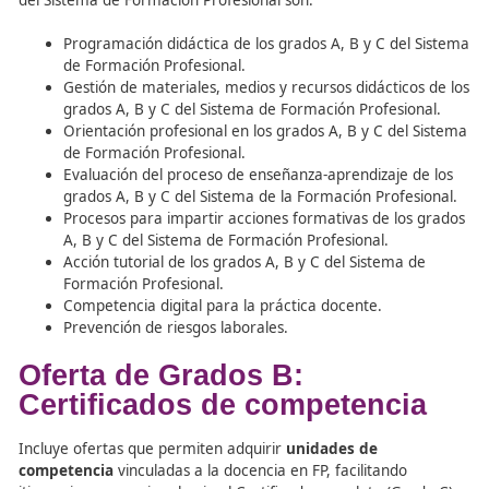
forma de colaboración (centros de segunda oportunidad
Administraciones locales).
🔹Empresas, públicas o privadas
, que, con los medios 
o contratados externamente, desarrollen acciones form
incluidas en el Catálogo Nacional de Ofertas de Formaci
Profesional.
🔹Centros asociados de formación profesional
para im
grados A, B y C.
Módulos Profesionales que
Integran el Certificado
Los
Módulos Profesionales (MP)
que integran el Certif
Profesional en Habilitación para la Docencia en Grados A
del Sistema de Formación Profesional son: