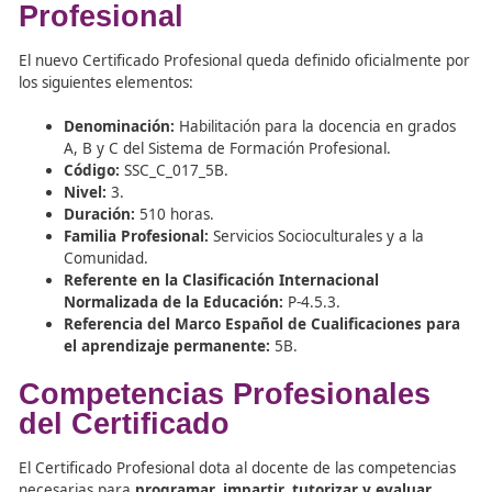
En
DAC Docencia
ya impartimos este
Certificado Profe
así como sus
grados A, B y C desagregados
, por lo que
nueva regulación resulta especialmente relevante para 
alumnado actual y futuro.
Identificación del Certifica
Profesional
El nuevo Certificado Profesional queda definido oficialm
los siguientes elementos:
Denominación:
Habilitación para la docencia en 
A, B y C del Sistema de Formación Profesional.
Código:
SSC_C_017_5B.
Nivel:
3.
Duración:
510 horas.
Familia Profesional:
Servicios Socioculturales y a 
Comunidad.