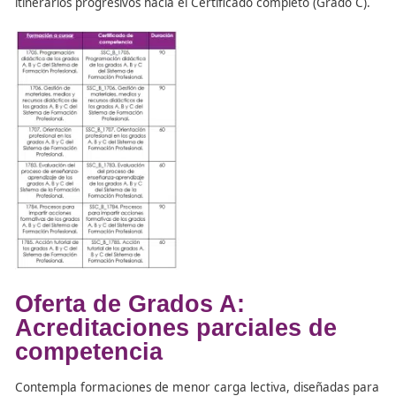
Programación didáctica de los grados A, B y C del
de Formación Profesional.
Gestión de materiales, medios y recursos didáctico
grados A, B y C del Sistema de Formación Profesio
Orientación profesional en los grados A, B y C del
de Formación Profesional.
Evaluación del proceso de enseñanza-aprendizaje 
grados A, B y C del Sistema de la Formación Profe
Procesos para impartir acciones formativas de lo
A, B y C del Sistema de Formación Profesional.
Acción tutorial de los grados A, B y C del Sistema 
Formación Profesional.
Competencia digital para la práctica docente.
Prevención de riesgos laborales.
Oferta de Grados B:
Certificados de competenci
Incluye ofertas que permiten adquirir
unidades de