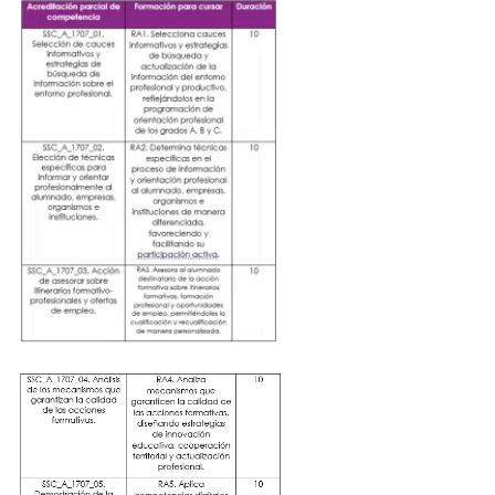
👉 SSC_B_1706. Gestión de materiales, medios y recu
didácticos de los grados A, B y C del Sistema de Form
Profesional: