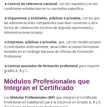
Las personas que obtengan el Certificado Profesional en
Habilitación para la Docencia en Grados A, B y C del Sis
Formación Profesional, podrán desarrollar su
actividad
docente
según la normativa vigente en centros del Sist
Formación Profesional y autorización administrativa:
🔹
Centros públicos y privados autorizados
por las
Administraciones competentes para impartir ofertas de
formación profesional en cualquiera de los grados previs
🔹Centros integrados de Formación Profesional
de tit
pública o privada.
🔹Centros de referencia nacional
, con los requisitos y e
condiciones establecidas en su normativa específica.
🔹Organismos y entidades, públicos o privados
, con 
las Administraciones competentes suscriban convenios u