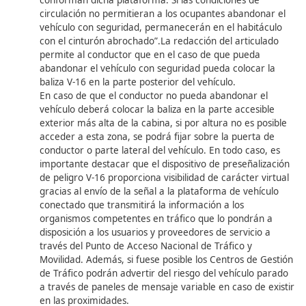
incluido en el precio de venta del dispositivo. Es
importante revisar la fecha de caducidad impresa
dispositivo y en su envase.
¿Dónde puedo consultar la lista de países firm
las Convenciones de Ginebra o Viena?
La lista de países firmantes de las Convenciones d
Ginebra (1949) y Viena (1968) está disponible en l
oficial de la DGT o en organismos internacionales
seguridad vial.
¿En dónde consideran ustedes que debe coloca
nueva señal V-16 en los camiones dotados de 
carrocería que sobresale por encima de la cabi
sean rígidos, articulados o EMS de todo tipo c
queden inmovilizados de día en zonas de baja
visibilidad?
El objetivo principal de la nueva señal
luminosa conectada V-16 es la señalización del veh
inmovilizado en el caso de accidente o avería, evi
riesgo de que los conductores caminen por la cal
colocar los triángulos de emergencia recorriend