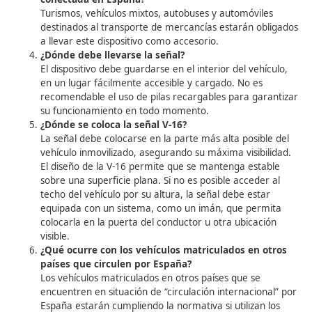
FAQ’s sobre la Instrucción
la señal V-16 en circulación
internacional
¿Qué es la señal V-16 y cuál es su función?
La señal V-16 es un dispositivo luminoso diseñado 
preseñalizar vehículos inmovilizados en la calzada,
de avería o accidente, sin necesidad de salir del ve
A partir del 1 de enero de 2026, será obligatorio 
conectada y será el único medio legal de señaliza
España.
¿Desde cuándo es obligatoria la señal V-16 con
en España?
La obligatoriedad de llevar la señal V-16 conectad
comenzará el 1 de enero de 2026.
¿Qué vehículos están obligados a llevar la seña
conectada en España?
Turismos, vehículos mixtos, autobuses y automóvil