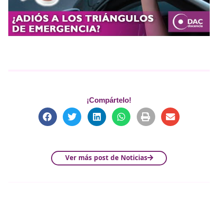
menos en el ámbito de la UE, como elemento d
preseñalización de peligro para el caso de una
inmovilización por emergencia o caída de la car
carretera?
La Convención de Viena establece que 
países podrán exigir, para permitir la “circulación
internacional” por su territorio, que el automóvil l
bordo un dispositivo de señalización que consistirá
placa en forma de triángulo equilátero” o “en cual
otro dispositivo de igual eficacia prescrito por la
legislación del país en el que esté matriculado el
vehículo”.Los vehículos matriculados en otros país
circulen en situación de “circulación internacional”
España estarán cumpliendo la normativa si utilizan
triángulos.Los vehículos matriculados en España e
situación de “circulación internacional” por otro pa
firmante de cualquiera de los convenios vigentes,
cumpliendo la normativa utilizando el nuevo dispos
preseñalización de peligro V-16 luminoso y conecta
necesidad estar dotado de los triángulos de