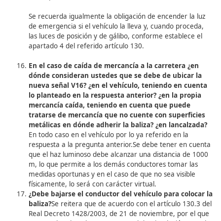
mínimo 100 m, estando demostrado además, que
ocasiones los triángulos no se soportan por sí mis
caen, quedando de este modo inutilizada su funci
señalización, con el añadido de que muchos cond
abandonan sus triángulos por temor a su segurid
acuerdo con el artículo 130.3 del Real Decreto
1428/2003, de 21 de noviembre, por el que se ap
Reglamento General de Circulación, “en el caso d
accidente o avería, como norma general, si el veh
está inmovilizado sin posibilidad de reemprender
marcha, los ocupantes deberán abandonar el vehí
siempre que exista un lugar seguro fuera de la
plataforma de circulación y, en todo caso, deberán
del vehículo por el lado contrario al flujo de tráfico
transitar o permanecer en los carriles o arcenes 
conforman dicha plataforma. Si las condiciones d
circulación no permitieran a los ocupantes abando
vehículo con seguridad, permanecerán en el habit
con el cinturón abrochado”.La redacción del artic