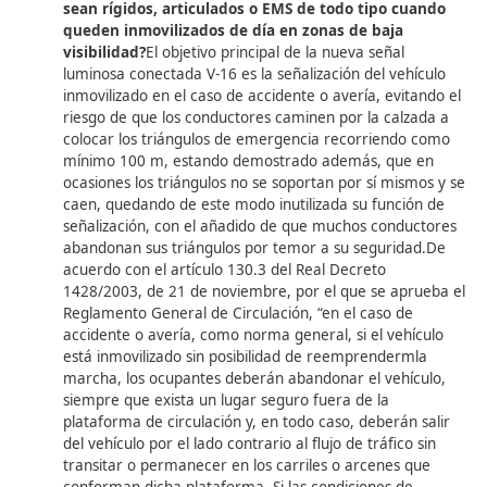
Únicamente los modelos publicados en el apartad
“Marcas y modelos certificados” de la DGT han s
el proceso de certificación en los laboratorios des
¿Cómo sabrán el resto de los conductores que 
vehículo se encuentra en situación de emergen
El haz luminoso de la V-16 es visible a 1 kilómetro 
distancia. Si el dispositivo está conectado, notificar
emergencia a través de navegadores, aplicacione
movilidad o los ordenadores de a bordo de otros
vehículos. Para los conductores de vehículos antig
tecnología avanzada, la información aparecerá en
Paneles de Mensaje Variable de las carreteras.
¿Cómo se conecta mi vehículo a DGT 3.0? ¿Debo
contratar un servicio adicional?
El dispositivo V-16 incluye todos los elementos nec
para su funcionamiento, incluyendo los sistemas d
comunicación. No es necesario contratar servicios
externos como aplicaciones móviles. La conectivid
garantizada por un mínimo de 12 años, y el coste 