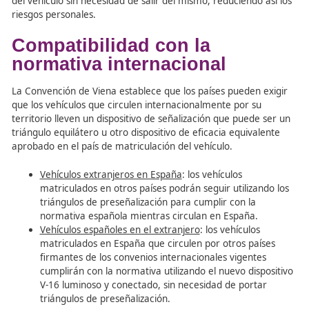
A partir del 1 de enero de 2026
,
España
será el
primer
en hacer
obligatorio
el uso del
dispositivo V-16
luminos
conectado como
ÚNICO medio legal de señalización
p
vehículos inmovilizados
. Esta medida sustituye el uso d
triángulos de preseñalización, permitiendo señalizar la p
del vehículo sin necesidad de salir del mismo, reduciendo 
riesgos personales.
Compatibilidad con la
normativa internacional
La Convención de Viena establece que los países pueden 
que los vehículos que circulen internacionalmente por su
territorio lleven un dispositivo de señalización que puede
triángulo equilátero u otro dispositivo de eficacia equiva
aprobado en el país de matriculación del vehículo.