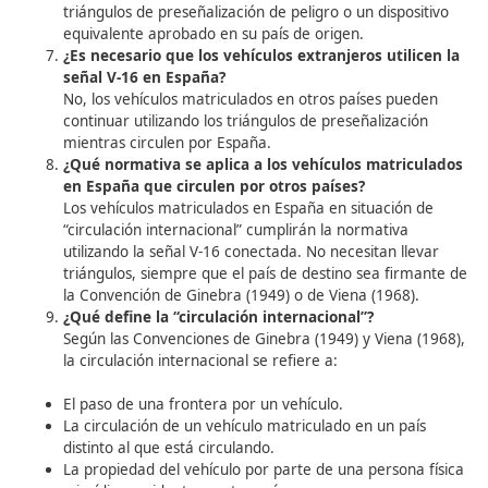
destinados al transporte de mercancías estarán o
a llevar este dispositivo como accesorio.
¿Dónde debe llevarse la señal?
El dispositivo debe guardarse en el interior del veh
en un lugar fácilmente accesible y cargado. No es
recomendable el uso de pilas recargables para ga
su funcionamiento en todo momento.
¿Dónde se coloca la señal V-16?
La señal debe colocarse en la parte más alta posib
vehículo inmovilizado, asegurando su máxima visibi
El diseño de la V-16 permite que se mantenga est
sobre una superficie plana. Si no es posible accede
techo del vehículo por su altura, la señal debe est
equipada con un sistema, como un imán, que per
colocarla en la puerta del conductor u otra ubicac
visible.
¿Qué ocurre con los vehículos matriculados en 
países que circulen por España?
Los vehículos matriculados en otros países que se