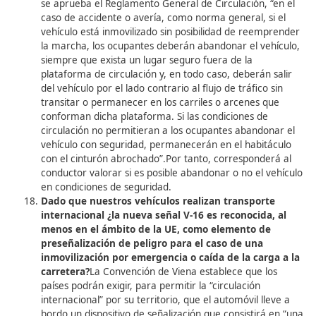
permite al conductor que en el caso de que pued
abandonar el vehículo con seguridad pueda coloca
baliza V-16 en la parte posterior del vehículo.
En caso de que el conductor no pueda abandonar 
vehículo deberá colocar la baliza en la parte acces
exterior más alta de la cabina, si por altura no es 
acceder a esta zona, se podrá fijar sobre la puert
conductor o parte lateral del vehículo. En todo cas
importante destacar que el dispositivo de preseñal
de peligro V-16 proporciona visibilidad de carácter
gracias al envío de la señal a la plataforma de veh
conectado que transmitirá la información a los
organismos competentes en tráfico que lo pondrá
disposición a los usuarios y proveedores de servici
través del Punto de Acceso Nacional de Tráfico y
Movilidad. Además, si fuese posible los Centros de
de Tráfico podrán advertir del riesgo del vehículo
a través de paneles de mensaje variable en caso de
en las proximidades.