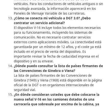
El paso de una frontera por un vehículo.
La circulación de un vehículo matriculado en un pa
distinto al que está circulando.
La propiedad del vehículo por parte de una person
o jurídica residente en otro país.
¿Qué establece la Convención de Viena sobre
dispositivos de señalización en circulación
internacional?
La Convención de Viena permite a los países exigir
vehículos en circulación internacional lleven:
Un triángulo equilátero.
Otro dispositivo de señalización equivalente, conf
la normativa del país de matriculación.
¿Qué modelos de señal V-16 están homologado
dónde puedo consultarlos?