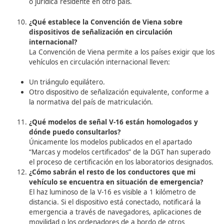
encuentren en situación de “circulación internacio
España estarán cumpliendo la normativa si utilizan
triángulos de preseñalización de peligro o un dispo
equivalente aprobado en su país de origen.
¿Es necesario que los vehículos extranjeros util
señal V-16 en España?
No, los vehículos matriculados en otros países pu
continuar utilizando los triángulos de preseñalizac
mientras circulen por España.
¿Qué normativa se aplica a los vehículos matri
en España que circulen por otros países?
Los vehículos matriculados en España en situación
“circulación internacional” cumplirán la normativa
utilizando la señal V-16 conectada. No necesitan ll
triángulos, siempre que el país de destino sea fir
la Convención de Ginebra (1949) o de Viena (1968)
¿Qué define la “circulación internacional”?
Según las Convenciones de Ginebra (1949) y Viena
la circulación internacional se refiere a: