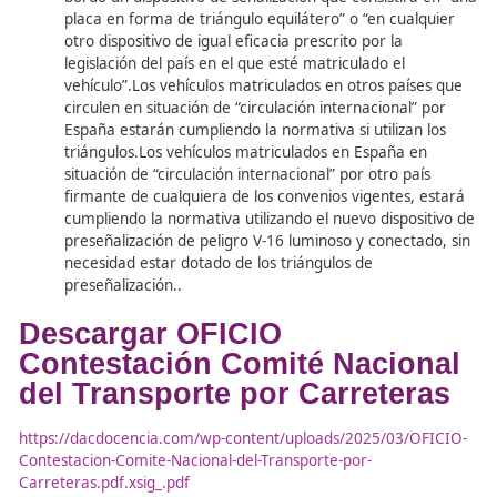
Se recuerda igualmente la obligación de encender 
de emergencia si el vehículo la lleva y, cuando pr
las luces de posición y de gálibo, conforme estable
apartado 4 del referido artículo 130.
En el caso de caída de mercancía a la carretera
dónde consideran ustedes que se debe de ubic
nueva señal V16? ¿en el vehículo, teniendo en 
lo planteado en la respuesta anterior? ¿en la p
mercancía caída, teniendo en cuenta que pued
tratarse de mercancía que no cuente con super
metálicas en dónde adherir la baliza? ¿en lanca
En todo caso en el vehículo por lo ya referido en l
respuesta a la pregunta anterior.Se debe tener e
que el haz luminoso debe alcanzar una distancia 
m, lo que permite a los demás conductores tomar
medidas oportunas y en el caso de que no sea visi
físicamente, lo será con carácter virtual.