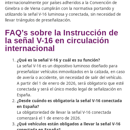
establecen criterios uniformes para la circulación interna
Aunque la Convención de Ginebra no especifica normas
comunes sobre la señalización de vehículos inmovilizados
Convención de Viena permite a los países exigir un dispos
preseñalización que puede ser un triángulo o una altern
eficacia equivalente.
Por ello, los vehículos matriculados en otros países que c
en España en situación de «circulación internacional» c
con la normativa si portan y utilizan triángulos de
preseñalización o un dispositivo equivalente conforme a 
normativa de su país de origen.
Por su parte, los vehículos matriculados en España que c
internacionalmente por países adheridos a la Convenció
Ginebra o de Viena cumplirán con la normativa portand
utilizando la señal V-16 luminosa y conectada, sin necesi
llevar triángulos de preseñalización.