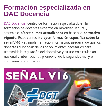
¿Debe bajarse el conductor del vehículo para co
baliza?
Se reitera que de acuerdo con el artículo 1
Real Decreto 1428/2003, de 21 de noviembre, por
se aprueba el Reglamento General de Circulación, 
caso de accidente o avería, como norma general, s
vehículo está inmovilizado sin posibilidad de ree
la marcha, los ocupantes deberán abandonar el ve
siempre que exista un lugar seguro fuera de la
plataforma de circulación y, en todo caso, deberán
del vehículo por el lado contrario al flujo de tráfico
transitar o permanecer en los carriles o arcenes 
conforman dicha plataforma. Si las condiciones d
circulación no permitieran a los ocupantes abando
vehículo con seguridad, permanecerán en el habit
con el cinturón abrochado”.Por tanto, correspond
conductor valorar si es posible abandonar o no el 
en condiciones de seguridad.
Dado que nuestros vehículos realizan transpor
internacional ¿la nueva señal V-16 es reconocida