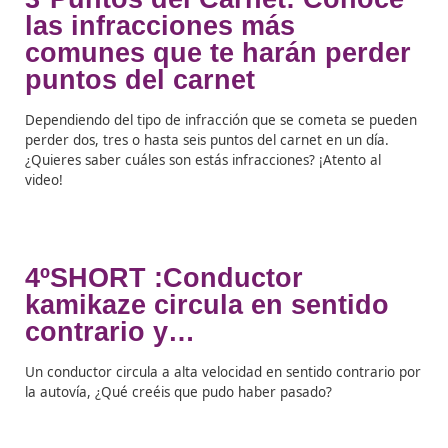
donde la temperatura se eleva, pero ¿Qué pasa si ten
que coger el coche durante ese periodo de tiempo y n
vehículo está a más de 40º o 50º? Paco Paz tuvo la
oportunidad de participar en la TV Levante para hablar
algunos consejos que debemos tener en cuenta este v
si vamos a coger el coche. ¿Quieres saber más? ¡Dale al
3ºPuntos del Carnet: Cono
las infracciones más
comunes que te harán per
puntos del carnet
Dependiendo del tipo de infracción que se cometa se 
perder dos, tres o hasta seis puntos del carnet en un dí
¿Quieres saber cuáles son estás infracciones? ¡Atento a