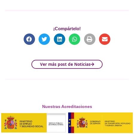
nuevo carnet B1
A partir de 2024 los jóvenes podrán conducir un coche
partir de los 16 años gracias al nuevo permiso de cond
B1, pero no podrán conducir un turismo como los que
permite el carnet B. Paco Paz nos cuenta más detalles
esta novedad en los permisos de conducir. ¿Quieres sa
más? ¡Muy atento al video!
Todos estos videos los podéis encontrar en
nuestro can
Youtube,
canal de «Los Docentes del Mañana, tu lugar 
encuentro si eres docente y quieres dar un paso más e
carrera.