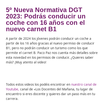
video!
4ºSHORT :
Conductor
kamikaze circula en sentid
contrario y…
Un conductor circula a alta velocidad en sentido contra
la autovía, ¿Qué creéis que pudo haber pasado?
5º Nueva Normativa DGT
2023: Podrás conducir un
coche con 16 años con el