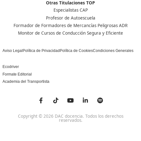
Centro de referencia nacional en la formación de profe
un programa innovador para expertos docentes especia
DAC docencia
Alumnos
Sobre Nosotros
Campus Online
Centros
Preguntas Frecuentes
Acreditaciones y
Docencia de la Formac
Homologaciones
Profesional para el Em
Manuales DGT
Certificado Profesional
SSC_017_5B
Bolsa de Empleo
Habilitación para la D
Trabaja con Nosotros
grados A-B-C
Metaverso Minecraft
Competencia Profesion
Blog
el Transporte
Contacto