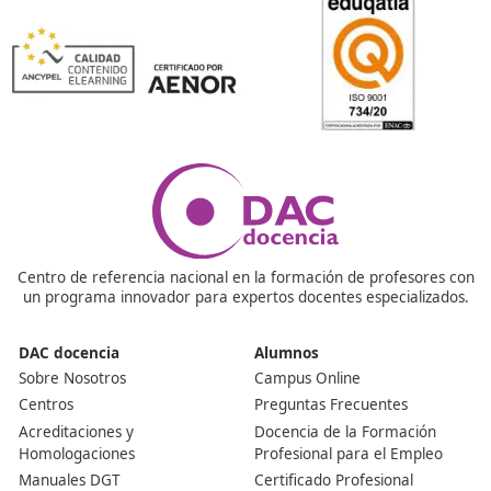
tiempo real.
La combinación de la videconferencia con 
pizarra virtual, es la mejor opción para llevar a cabo u
tutoría, ya que desaparecen los problemas derivados d
comunicación escrita.
Tanto en las
audioconferencias
como en las
videoconferencias, el tutor debe fomentar la participac
alumnado para que no se convierta en un monólogo y
sirva para llevar a cabo un aprendizaje dinámico con e
se afiancen mejor los conceptos.