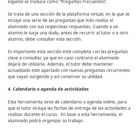
2. Foro
Esta herramienta permite enviar al alumnado y al pers
tutor mensajes que se añaden a una lista ordenada por 
o temas de discusión.
Las
utilidades
del foro pasan por
r
esponder a dudas planteadas por el alumnado. En est
casos el tutor debe responder en un plazo de 24-48 hor
igual que con el correo electrónico, r
ealizar dinámicas 
grupo, r
esolver casos prácticos, t
ratar temas varios
(inquietudes, actualidad, etc.).
Son
ventajas
del foro:
– Se lleva a cabo un proceso comunicación pública entr
tutor y todo el alumnado.
– Los mensajes quedan guardados y registrados.