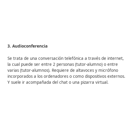
participantes para que la tutoría resulte exitosa.
Existe un problema con las conversaciones por chat y 
si hay problemas de conexión, al volver los mensajes es
no quedan registrados y por tanto no pueden releerse.
Desde el punto de vista del tutor, se presentan varias
dificultades
:
– Dispone de poco tiempo para pensar las respuestas y
responder. Esto se puede mitigar si el tutor conoce mu
la materia, es hábil para localizar información de form
rápida y es capaz de redactar mensajes haciendo énfas
las palabras clave.
– Al poder responder únicamente por escrito, puede h
malos entendidos.