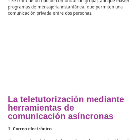
Las características principales de la comunicación sínc
son:
– La comunicación se produce entre 2 o más personas
pueden encontrarse físicamente en el mismo lugar o n
– Los participantes en el proceso de comunicación deb
coincidir en el tiempo.
– Mayoritariamente la comunicación es de tipo textual,
aunque puede producirse en formato de audio y/o visu
– Se trata de un tipo de comunicación grupal, aunque e
programas de mensajería instantánea, que permiten 
comunicación privada entre dos personas.