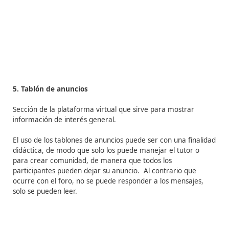
– Sirve para evaluar las respuestas del alumnado.
– Permite realizar diferentes dinámicas de grupo: jueg
roles, debate de casos prácticos, etc.
3. FAQ’s
Son las siglas de “Frequently Asked Questions”, que en
español se traduce como “Preguntas Frecuentes”.
Se trata de una sección de la plataforma virtual, en la 
incluye una serie de las preguntas que más realiza el
alumnado con sus respectivas respuestas.
Cuando a un
alumno le surja una duda, antes de recurrir al tutor o a
alumno, debe consultar esta sección.
Es importante esta sección esté completa con las preg
clave a consultar, ya que en caso contrario el alumnad
dejará de utilizarla. Además, el tutor debe mantener