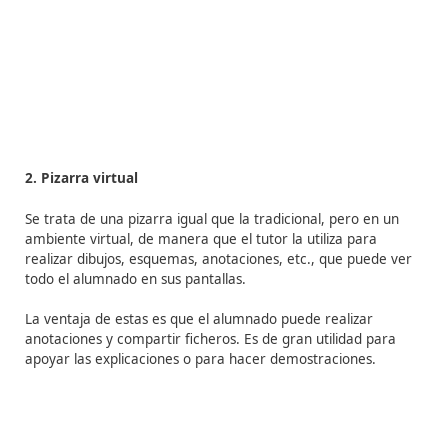
La teletutorización median
herramientas de
comunicación síncronas
1. El chat
El sistema de tutorías vía chat, consiste en el intercam
mensajes escritos o gráficos en tiempo real, para resol
dudas, actividades, etc.
Se recomienda que el número
participantes no sea excesivo, para evitar una comunic
poco fluida. Además, el tutor debe elaborar un guión c
temas a tratar y coordinar las intervenciones de los