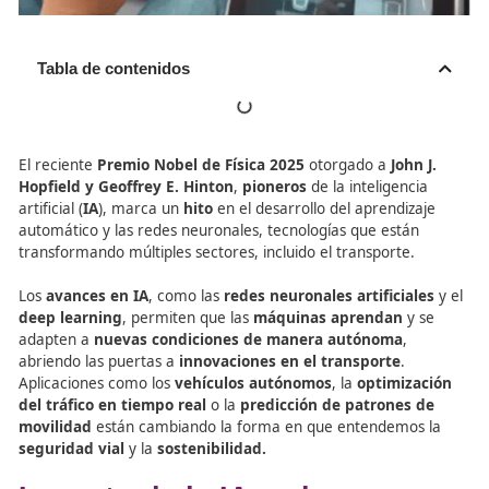
Tabla de contenidos
El reciente
Premio Nobel de Física 2025
otorgado a
Joh
Hopfield y Geoffrey E. Hinton
,
pioneros
de la inteligen
artificial (
IA
), marca un
hito
en el desarrollo del aprendi
automático y las redes neuronales, tecnologías que está
transformando múltiples sectores, incluido el transporte
Los
avances en IA
, como las
redes neuronales artificia
deep learning
, permiten que las
máquinas aprendan
y