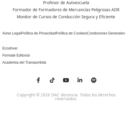
Centros
Preguntas Frecuentes
Acreditaciones y
Docencia de la Formac
Homologaciones
Profesional para el Em
Manuales DGT
Certificado Profesional
SSC_017_5B
Bolsa de Empleo
Habilitación para la D
Trabaja con Nosotros
grados A-B-C
Metaverso Minecraft
Competencia Profesion
Blog
el Transporte
Contacto
Titulaciones TOP FP
FP Movilidad Segura y Sostenible Online o a Distan
Certificado Profesional Certificado de Aptitud de Prof
Formación Vial
SSCE0110. Habilitación para la Docencia en grados A, B
Sistema de Formación Profesional
Otras Titulaciones TOP