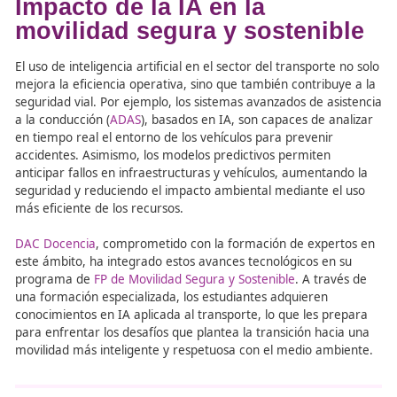
adapten a
nuevas condiciones de manera autónoma
,
abriendo las puertas a
innovaciones en el transporte
.
Aplicaciones como los
vehículos autónomos
, la
optimiz
del tráfico en tiempo real
o la
predicción de patrones
movilidad
están cambiando la forma en que entendemo
seguridad vial
y la
sostenibilidad.
Impacto de la IA en la
movilidad segura y sosteni
El uso de inteligencia artificial en el sector del transport
mejora la eficiencia operativa, sino que también contrib
seguridad vial. Por ejemplo, los sistemas avanzados de a
a la conducción (
ADAS
), basados en IA, son capaces de a
en tiempo real el entorno de los vehículos para prevenir
accidentes. Asimismo, los modelos predictivos permiten
anticipar fallos en infraestructuras y vehículos, aumenta
seguridad y reduciendo el impacto ambiental mediante e
más eficiente de los recursos.