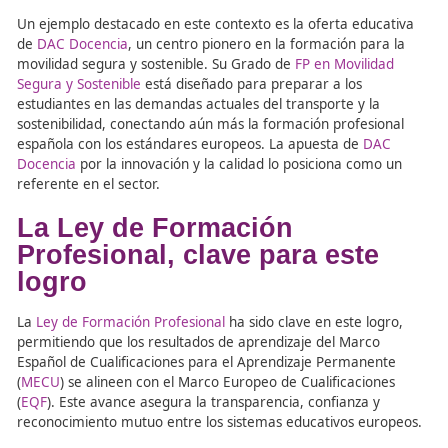
Gracias a la nueva normativa en materia de FP, se ha lo
referenciar las cualificaciones del sistema español con la
europeas, facilitando que los títulos de FP sean reconoc
allá de nuestras fronteras. Esto no solo permite a los tit
acceder a mayores oportunidades laborales en otros paí
sino también promueve el intercambio de conocimientos
buenas prácticas entre centros educativos europeos.
Un ejemplo destacado en este contexto es la oferta edu
de
DAC Docencia
, un centro pionero en la formación par
movilidad segura y sostenible. Su Grado de
FP en Movili
Segura y Sostenible
está diseñado para preparar a los
estudiantes en las demandas actuales del transporte y l
sostenibilidad, conectando aún más la formación profesi
española con los estándares europeos. La apuesta de
D
Docencia
por la innovación y la calidad lo posiciona com
referente en el sector.
La Ley de Formación