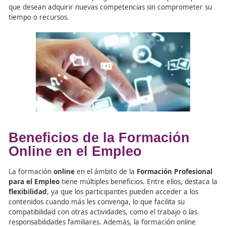
Formación Continua y
Programas MOOC
La
formación continua
es otra opción fundamental par
quienes buscan mejorar sus habilidades y mantenerse
actualizados en su campo profesional. Además de los
programas de formación profesional, existen otros recu
educativos como los
MOOC
(Massive Open Online Course
ofrecen cursos gratuitos o de bajo coste sobre una ampl
variedad de temas. Estos programas son ideales para aq
que desean adquirir nuevas competencias sin comprome
tiempo o recursos.