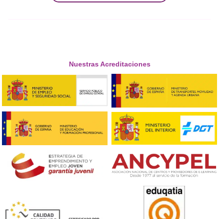
estudiantes adquieran las competencias necesarias para
enseñar eficazmente en diversos entornos educativos.
Descubre más sobre el programa y cómo puedes obt
certificación profesional en docencia. ¡Haz clic aquí p
obtener más información y dar el primer paso hacia 
carrera como docente!