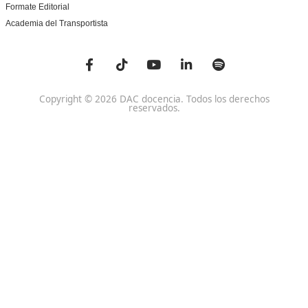
Centro de referencia nacional en la formación de profe
un programa innovador para expertos docentes especia
DAC docencia
Alumnos
Sobre Nosotros
Campus Online
Centros
Preguntas Frecuentes
Acreditaciones y
Docencia de la Formac
Homologaciones
Profesional para el Em
Manuales DGT
Certificado Profesional
SSC_017_5B
Bolsa de Empleo
Habilitación para la D
Trabaja con Nosotros
grados A-B-C