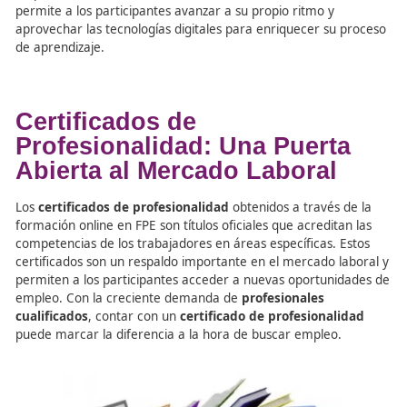
Beneficios de la Formación
Online en el Empleo
La formación
online
en el ámbito de la
Formación Profe
para el Empleo
tiene múltiples beneficios. Entre ellos, d
flexibilidad
, ya que los participantes pueden acceder a 
contenidos cuando más les convenga, lo que facilita su
compatibilidad con otras actividades, como el trabajo o l
responsabilidades familiares. Además, la formación onli
permite a los participantes avanzar a su propio ritmo y
aprovechar las tecnologías digitales para enriquecer su
de aprendizaje.