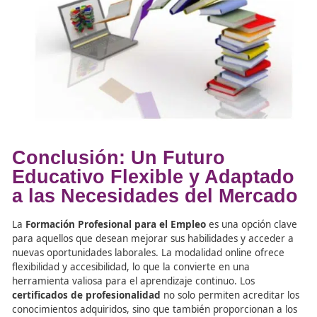
Certificados de
Profesionalidad: Una Puert
Abierta al Mercado Laboral
Los
certificados de profesionalidad
obtenidos a través 
formación online en FPE son títulos oficiales que acredita
competencias de los trabajadores en áreas específicas. 
certificados son un respaldo importante en el mercado l
permiten a los participantes acceder a nuevas oportuni
empleo. Con la creciente demanda de
profesionales
cualificados
, contar con un
certificado de profesional
puede marcar la diferencia a la hora de buscar empleo.