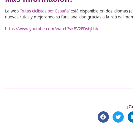
de la movilidad activa, como la bicicleta.
DAC Docencia
integra en su oferta formativa contenidos r
intermodalidad y el diseño de itinerarios accesibles. Gra
sector
, contribuye a generar una
cultura de la movili
Desarrollo Sostenible.
Impulsar el
uso seguro de la bicicleta
no es solo una c
profesionalización
. La formación especializada se convi
profesionales del transporte y la movilidad puedan lider
Más información:
La web ‘
Rutas ciclistas por España
’ está disponible en do
nuevas rutas y mejorando su funcionalidad gracias a la 
https://www.youtube.com/watch?v=BV2FDsbjLbA