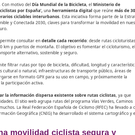
paso firme. Con motivo del
Día Mundial de la Bicicleta
, el
 web
‘Rutas ciclistas por España’,
una
herramienta digital
s de itinerarios ciclables interurbanos
. Esta iniciativa 
 Segura, Sostenible y Conectada 2030, claves para transforma
te y del futuro.
il manejo
, permite consultar en
detalle cada recorrido
: d
 más de 600 km y puertos de montaña. El objetivo es foment
edio de transporte alternativo, sostenible y seguro.
ativa:
permite filtrar rutas por tipo de bicicleta, dificultad, 
de interés cultural o natural, infraestructuras de transpor