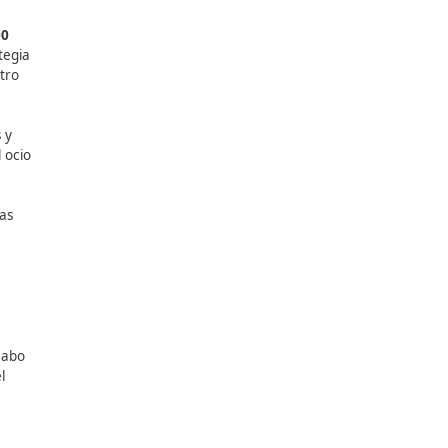
Ministerio de
que reúne
más de 300
forma parte de la Estrategia
r la movilidad en nuestro
esde rutas cicloturistas y
ar el cicloturismo, el ocio
longitud y características
te público, áreas de