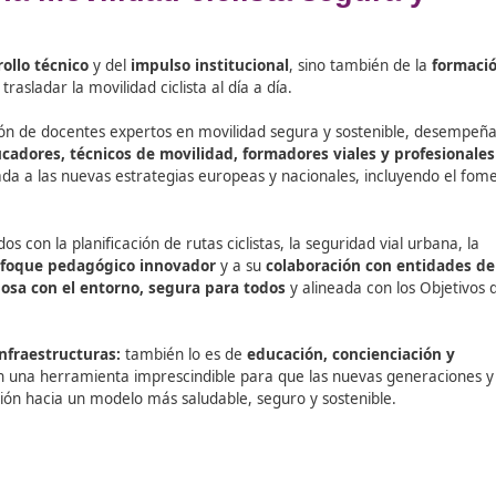
n puede descargarse en formato GPX para su uso en campo, 
fomentando la participación activa.
ar y ordenar la información dispersa existente sobre ruta
icos y entidades. El sitio web agrupa rutas del programa 
entre otros muchos. La Real Federación Española de Ciclism
ional de Información Geográfica (CNIG) ha desarrollado el si
ara una movilidad ciclista se
e su
desarrollo técnico
y del
impulso institucional
, sino 
encial y trasladar la movilidad ciclista al día a día.
n la formación de docentes expertos en movilidad segura y 
ados a
educadores, técnicos de movilidad, formadores vi
a y adaptada a las nuevas estrategias europeas y nacional