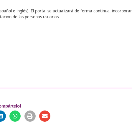
elacionados con la planificación de rutas ciclistas, la segur
cias a su
enfoque pedagógico innovador
y a su
colaboraci
dad respetuosa con el entorno, segura para todos
y alinea
uestión de
infraestructuras:
también lo es de
educación, c
erte, así, en una herramienta imprescindible para que las 
ar la transición hacia un modelo más saludable, seguro y sos
s idiomas (español e inglés). El portal se actualizará de for
retroalimentación de las personas usuarias.