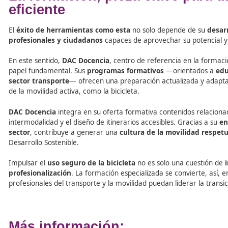
descanso y servicios sanitarios. Toda esta informació
ciudadanía podrá calificar rutas y notificar incidencias, 
Esta herramienta responde a la
necesidad de centraliz
muchas están promovidas por diferentes organismos públ
Naturales, EuroVelo, el Camino del Cid, Ruta Pirinexus, 
la evaluación técnica de los itinerarios, y el Centro Nac
visualizador de mapas.
La formación, pieza clave p
eficiente
El
éxito de herramientas como esta
no solo depende d
profesionales y ciudadanos
capaces de aprovechar su pot
En este sentido,
DAC Docencia
, centro de referencia e
papel fundamental. Sus
programas formativos
—orient
sector transporte
— ofrecen una preparación actualizad