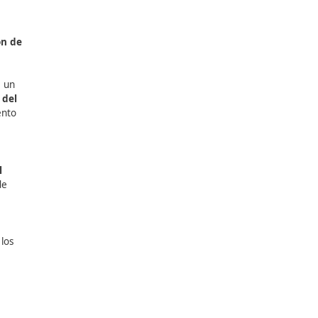
y próximamente la
s ciclistas
, ya que
Vías Verdes, Caminos
o (RFEC) ha llevado a cabo
stema cartográfico y el
gura y
también de la
formación de
sostenible, desempeña un
ales y profesionales del
es, incluyendo el fomento