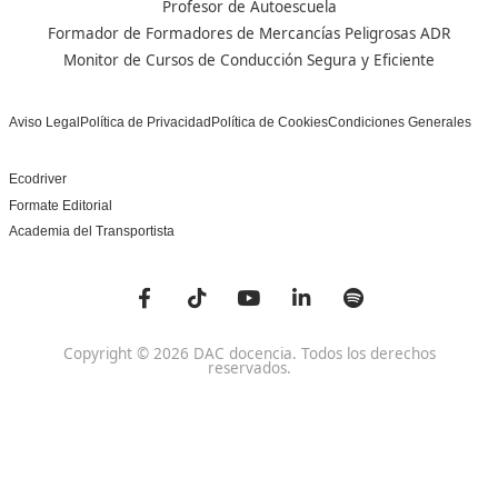
Centro de referencia nacional en la formación de profe
un programa innovador para expertos docentes especia
DAC docencia
Alumnos
Sobre Nosotros
Campus Online
Centros
Preguntas Frecuentes
Acreditaciones y
Docencia de la Formac
Homologaciones
Profesional para el Em
Manuales DGT
Certificado Profesional
SSC_017_5B
Bolsa de Empleo
Habilitación para la D
Trabaja con Nosotros
grados A-B-C
Metaverso Minecraft
Competencia Profesion
Blog
el Transporte
Contacto
Titulaciones TOP FP