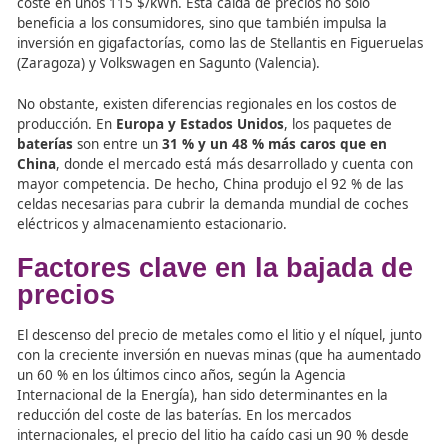
Tecnologías de Vehículo en Estados Unidos, el coste de l
baterías de iones de litio descendió un 90 %
entre lo
2008 y 2025.
En 2025, el precio estimado era de 139 $
sobre la base de energía empleable para una producció
escala de, al menos, 100.000 unidades anuales. Esta ten
la baja se espera que continúe, y un estudio de Bloomb
prevé una reducción cercana al 20 % en 2025, lo que situ
coste en unos 115 $/kWh. Esta caída de precios no solo
beneficia a los consumidores, sino que también impulsa 
inversión en gigafactorías, como las de Stellantis en Figu
(Zaragoza) y Volkswagen en Sagunto (Valencia).
No obstante, existen diferencias regionales en los costos
producción. En
Europa y Estados Unidos
, los paquetes
baterías
son entre un
31 % y un 48 % más caros que 
China
, donde el mercado está más desarrollado y cuen
mayor competencia. De hecho, China produjo el 92 % de
celdas necesarias para cubrir la demanda mundial de c
eléctricos y almacenamiento estacionario.