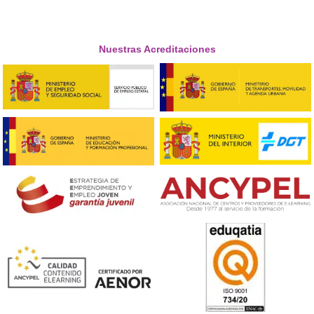
A-C
, te posiciona como
candidato natural
para los nuev
puestos de
Gestor de Movilidad
.
¡Es el momento de dar el paso hacia una profesión c
futuro!
¡Compártelo!
Ver más post de
Noticias