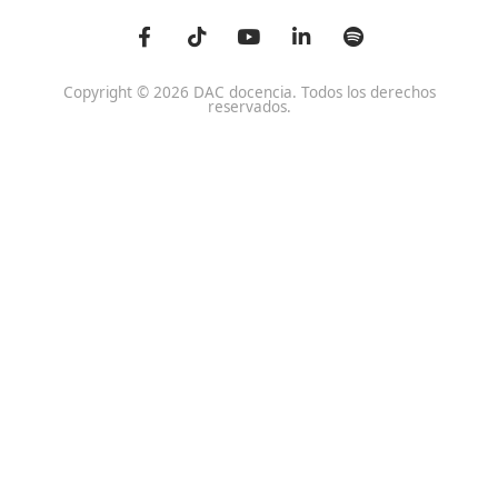
Homologaciones
Profesional para el Em
Manuales DGT
Certificado Profesional
SSC_017_5B
Bolsa de Empleo
Habilitación para la D
Trabaja con Nosotros
grados A-B-C
Metaverso Minecraft
Competencia Profesion
Blog
el Transporte
Contacto
Titulaciones TOP FP
FP Movilidad Segura y Sostenible Online o a Distan
Certificado Profesional Certificado de Aptitud de Prof
Formación Vial
SSCE0110. Habilitación para la Docencia en grados A, B
Sistema de Formación Profesional
Otras Titulaciones TOP
Especialistas CAP