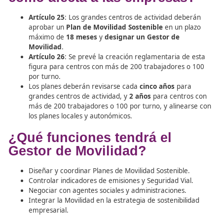
Este cambio normativo convierte la movilidad en un
áre
estratégica
, generando oportunidades laborales en em
privadas y entidades públicas.
¿Qué exige la normativa y
cómo afecta a las empresa
Artículo 25
: Los grandes centros de actividad de
aprobar un
Plan de Movilidad Sostenible
en un p
máximo de
18 meses
y
designar un Gestor de
Movilidad
.
Artículo 26
: Se prevé la creación reglamentaria d
figura para centros con más de 200 trabajadores
por turno.
Los planes deberán revisarse cada
cinco años
par
grandes centros de actividad, y
2 años
para centr
más de 200 trabajadores o 100 por turno, y aline
los planes locales y autonómicos.