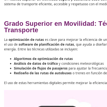
La
planificación de rutas
tiene como objetivo
maximizar
tiempos de viaje, reduciendo las emisiones de CO2 y mej
conocimientos necesarios para diseñar rutas que conec
La densidad de población
La demanda de transporte
Las características del terreno (en zonas rurales)
La sostenibilidad del servicio
Un
Técnico Superior en Movilidad Segura y Sostenible
sistema de transporte eficiente, accesible y respetuoso
Grado Superior en Movilida
Transporte
La
optimización de rutas
es clave para mejorar la efici