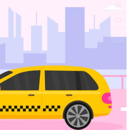
a a diseñar trayectos que minimicen el tiempo de desplaz
ológicas
a frecuencia de transporte
 función de la demanda en tiempo real
 eficiencia operativa, reduciendo costes y mejorando la cali