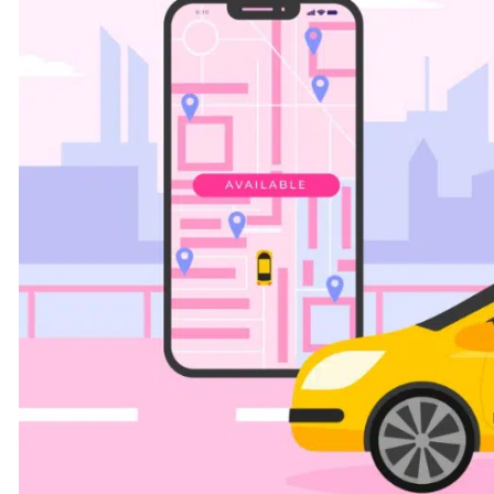
el uso de
software de planificación de rutas
, que ayud
energía. Entre las técnicas utilizadas se incluyen:
Algoritmos de optimización de rutas
Análisis de datos de tráfico
y condiciones meteor
Simulación de flujos de pasajeros
para ajustar l
Rediseño de las rutas de autobuses
o trenes en
El uso de estas herramientas digitales permite mejorar la