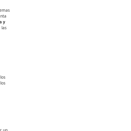
ccesibilidad de los sistemas
porte, teniendo en cuenta
P
en
Movilidad Segura y
ticas y tecnológicas a las
ante la