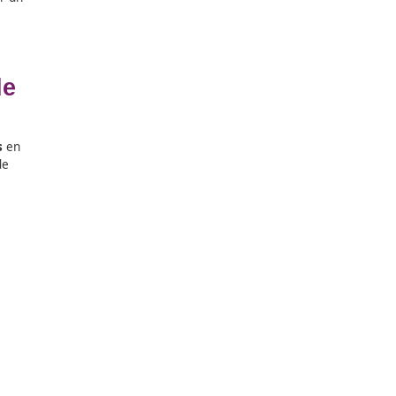
o rural, optimizando los
 estudiantes adquieren los
rando factores como:
n que permiten diseñar un
 de Rutas de
os
Técnicos Superiores
en