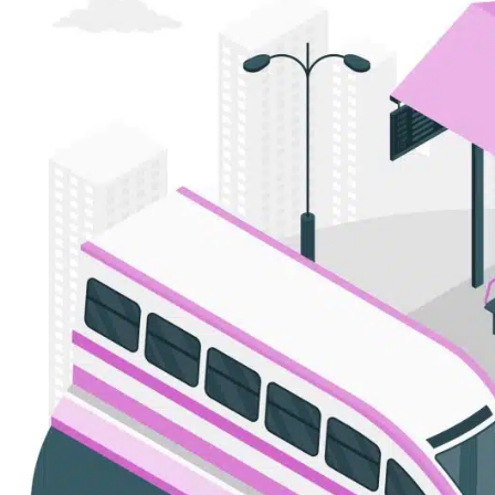
Técnico Superior en FP: In
Público y Privado
La
planificación eficiente de rutas
no se limita solo al 
aprenden a
integrar diferentes modos de transporte
,
sistemas de transporte intermodales
. Esto implica:
Conexión eficiente entre diferentes medios de
Zonas de transbordo y hubs de movilidad
Aplicación de tecnologías como el MaaS (Mobilit
Fomento de la movilidad compartida
para reduci
Todo esto contribuye a crear una red de transporte
sost