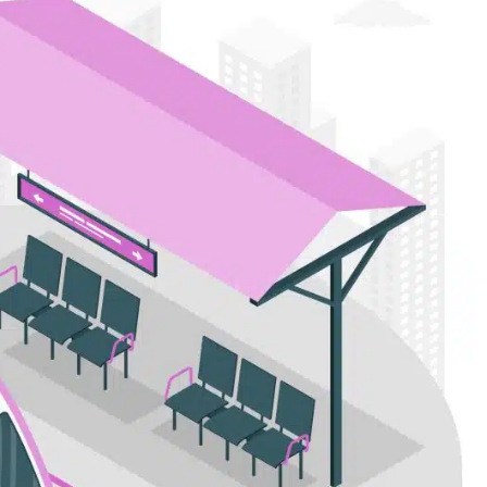
tegración de Sistemas de Tra
transporte público. Los
Técnicos Superiores en Movilidad S
 como vehículos privados, taxis, transporte público, biciclet
 transporte
y as a Service)
para gestionar las rutas de forma dinámic
r la congestión y las emisiones
enible y eficiente
, adaptada a las necesidades de la pobla