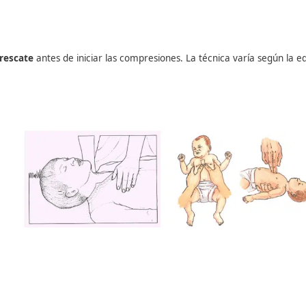
00 por minuto.
ia o la víctima respire.
o compresiones torácicas.