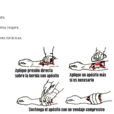
urante 10 segundos máximo.
iar
RCP básica
.
lva vidas