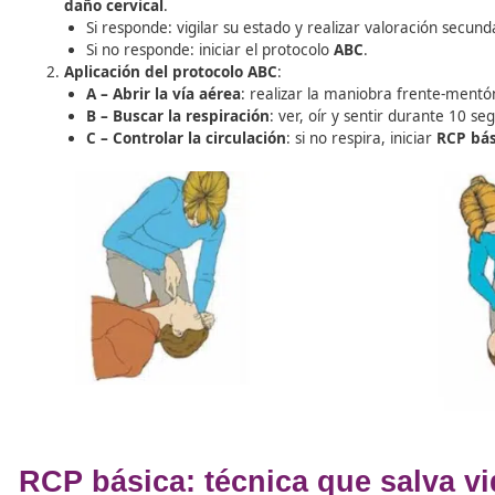
¿Cómo saber si la víctima 
El auxiliador debe realizar una
valoración rápida (15 s
pasos:
Aproximación al herido
: hablarle con firmeza o e
daño cervical
.
Si responde: vigilar su estado y realizar valora
Si no responde: iniciar el protocolo
ABC
.
Aplicación del protocolo ABC
:
A – Abrir la vía aérea
: realizar la maniobra f