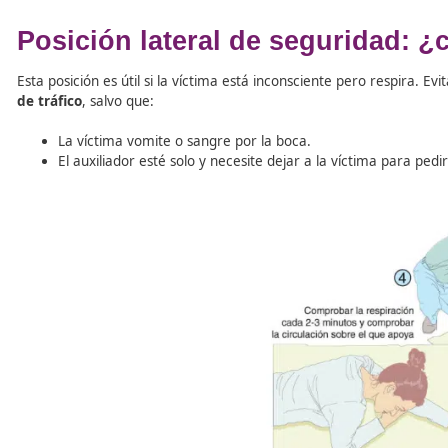
Particularidades en niños
En caso de menores, se deben aplicar primero
5 ventil
Boca a boca
en niños mayores.
Boca a nariz
en bebés y niños pequeños.