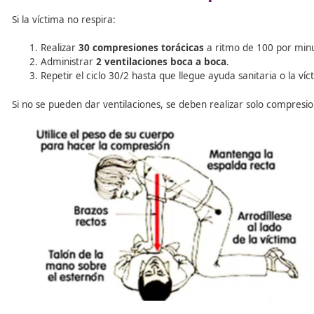
B – Buscar la respiración
: ver, oír y sentir d
C – Controlar la circulación
: si no respira, inic
RCP básica: técnica que sa
Si la víctima no respira: