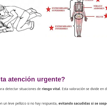
si lo haces,
mantén alineado el eje cabeza-cuello-tronco
.
en casos de:
vemente dañados.
esario para permitir la respiración.