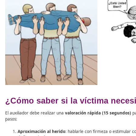
No muevas a la víctima
salvo que sea imprescindible, y 
acceso a uno.
Estas recomendaciones son especialmente importantes 
Lesiones visibles en cabeza o cuello.
Accidentes a gran velocidad o con vehículos gra
Motoristas:
no retirar el casco
, salvo que sea nec