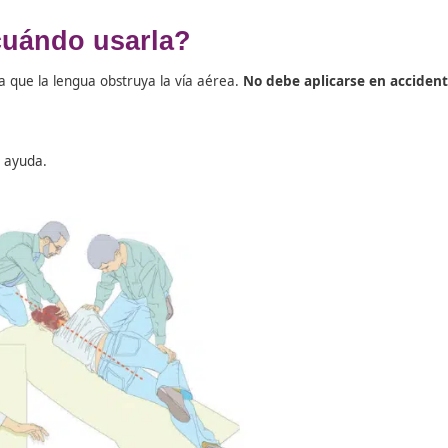
aciones de rescate
antes de iniciar las compresiones. La té