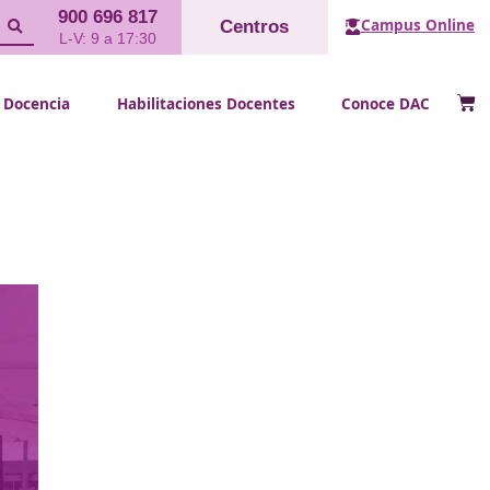
900 696 817
Cent
L-V: 9 a 17:30
FP Docencia
Habilitaciones Doce
de tráfico?