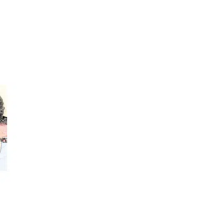
loración se divide en dos
sacudidas si se sospecha