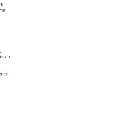
r)
es fundamental para
ase de
Socorrer
, la última
de Resucitación (2005,
a cervical, muy comunes en