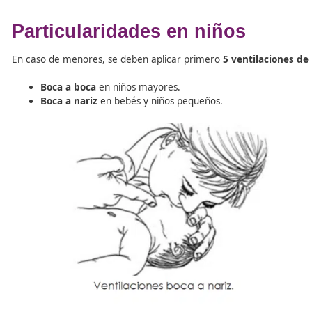
Realizar
30 compresiones torácicas
a ritmo de 1
Administrar
2 ventilaciones boca a boca
.
Repetir el ciclo 30/2 hasta que llegue ayuda sanitar
Si no se pueden dar ventilaciones, se deben realizar sol