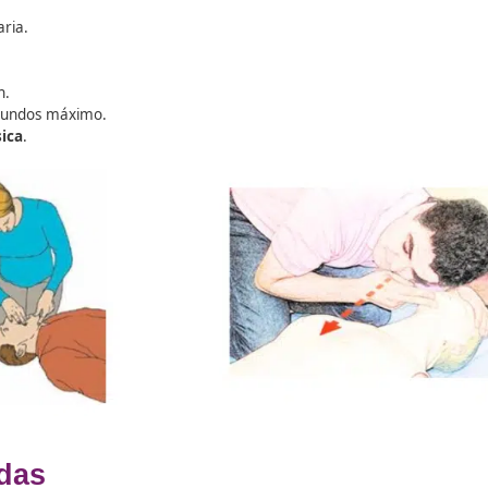
necesita atención urgente?
egundos)
para detectar situaciones de
riesgo vital
. Esta va
stimular con un leve pellizco si no hay respuesta,
evitando 
ción secundaria.
rente-mentón.