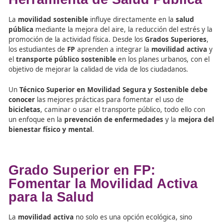
áreas urbanas como rurales.
Formación Profesional en
Movilidad: La Movilidad c
Herramienta de Salud Públi
La
movilidad sostenible
influye directamente en la
sal
pública
mediante la mejora del aire, la reducción del est
promoción de la actividad física. Desde los
Grados Super
los estudiantes de
FP
aprenden a integrar la
movilidad 
el
transporte público sostenible
en los planes urbanos,
objetivo de mejorar la calidad de vida de los ciudadanos.
Un
Técnico Superior en Movilidad Segura y Sostenible
conocer
las mejores prácticas para fomentar el uso de
bicicletas
, caminar o usar el transporte público, todo el
un enfoque en la
prevención de enfermedades
y la
me