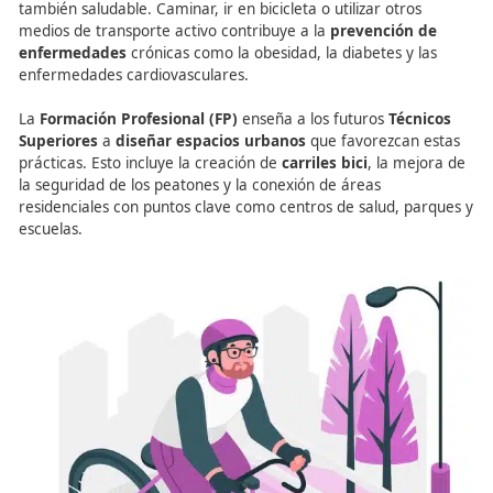
bienestar físico y mental
.
Grado Superior en FP:
Fomentar la Movilidad Acti
para la Salud
La
movilidad activa
no solo es una opción ecológica, si
también saludable. Caminar, ir en bicicleta o utilizar otro
medios de transporte activo contribuye a la
prevención
enfermedades
crónicas como la obesidad, la diabetes y 
enfermedades cardiovasculares.
La
Formación Profesional (FP)
enseña a los futuros
Téc
Superiores
a
diseñar espacios urbanos
que favorezcan
prácticas. Esto incluye la creación de
carriles bici
, la me
la seguridad de los peatones y la conexión de áreas