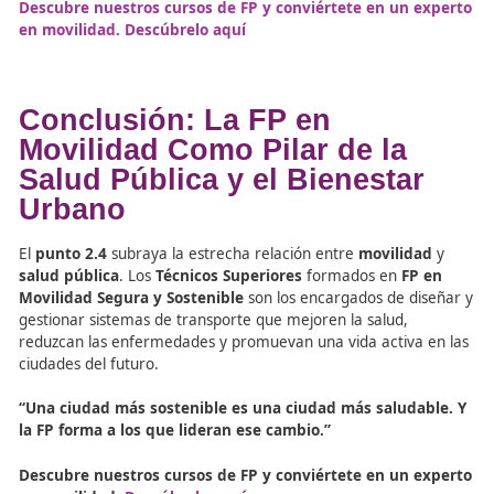
Más allá de los beneficios para la salud individual, la
mov
sostenible
tiene un impacto social significativo:
Acceso equitativo
a los servicios de salud, educac
empleo
Reducción de la desigualdad
en las zonas meno
favorecidas
Mejoras en el bienestar general
, con menos estr
más tiempo libre
La
Formación Profesional (FP)
prepara a los técnicos p
planificar
ciudades más saludables y accesibles
, donde
opciones de movilidad sean
justas, seguras y equitativ
todos los ciudadanos.
Recursos oficiales sobre