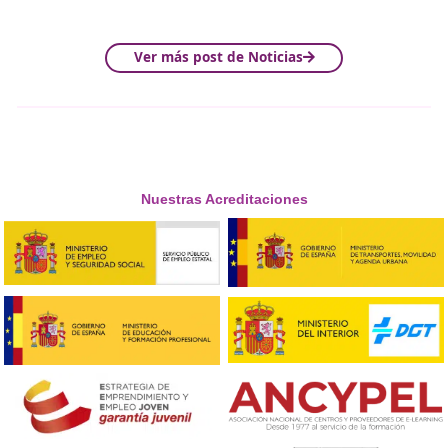
En este video, se abordan las
nuevas tendencias en mo
compartida
, destacando cómo el modelo
pago por uso
superando al
pago por propiedad
en este campo. Se p
varias modalidades de
movilidad compartida
, como el
carsharing
,
carpooling
y
ride-hailing
, que están cambi
forma en que nos desplazamos en las ciudades.
El video explica cómo
Jesús
, dueño de una empresa de
carsharing
, ilustra con un ejemplo práctico cómo
María
un coche para ir a trabajar y
Manuel
lo usa más tarde 
evento. Además, se muestra cómo
Susana
y
Leticia
, do
adolescentes sin acceso al transporte público, utilizan un
de
ride-hailing
para desplazarse a la ciudad.
¡No te pierdas el video! Descubre cómo estas solucio
innovadoras están haciendo que la movilidad urbana
más accesible y sostenible.