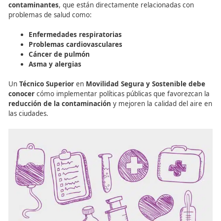
Técnico Superior en FP:
Reducción de la
Contaminación y sus Efect
en la Salud Pública
Además de la
movilidad activa
, uno de los mayores ben
de la
movilidad sostenible
es la
reducción de la
contaminación
. El uso de vehículos eléctricos y el fome
transporte público ayudan a disminuir las emisiones de
g
contaminantes
, que están directamente relacionadas 
problemas de salud como: