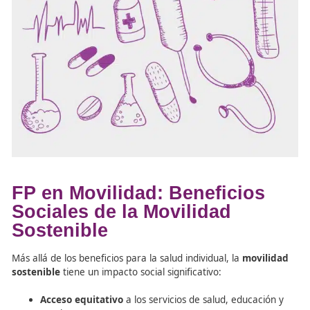
Enfermedades respiratorias
Problemas cardiovasculares
Cáncer de pulmón
Asma y alergias
Un
Técnico Superior
en
Movilidad Segura y Sostenible
conocer
cómo implementar políticas públicas que favore
reducción de la contaminación
y mejoren la calidad del
las ciudades.