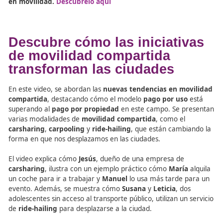
movilidad urbana sostenibl
Academia Del Transportista, La Academia de los Eleg
para Mover el Mundo
El Mejor Manual Sobre Movilidad Segura y Sostenibl
Por Fórmate Editorial
Infórmate Con Las Mejores Noticias Sobre La Movilid
Segura y Sostenible redactadas por ecoDRIVER
Descubre nuestros cursos de FP y conviértete en un 
en movilidad. Descúbrelo aquí
Conclusión: La FP en
Movilidad Como Pilar de la
Salud Pública y el Bienesta
Urbano