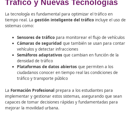
Un
Técnico Superior en Movilidad Segura y Sostenible
conocer
cómo gestionar y coordinar estos sistemas tecn
para garantizar que las ciudades se muevan de manera
eficiente, segura y sostenible.
Técnico Superior en FP:
Sistemas de Gestión del
Tráfico y Nuevas Tecnologí
La tecnología es fundamental para optimizar el tráfico e
tiempo real. La
gestión inteligente del tráfico
incluye e
sistemas como:
Sensores de tráfico
para monitorear el flujo de v
Cámaras de seguridad
que también se usan para
vehículos y detectar infracciones