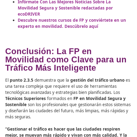
Más Eficiente y Ecológico
Además de mejorar la circulación, la
gestión del tráfico
un impacto positivo en el medio ambiente. La optimizaci
reduce el tiempo que los vehículos pasan en la carretera
significa menos emisiones y menos contaminación acústi
A través de la
Formación Profesional (FP)
, los técnicos
aprenden a aplicar principios de
movilidad sostenible
a
gestionar el tráfico y fomentar alternativas como la bicic
transporte público y la movilidad compartida.
Recursos externos recomendad
Academia Del Transportista, La Academia de lo
Elegidos para Mover el Mundo
El Mejor Manual Sobre Movilidad Segura y Sost