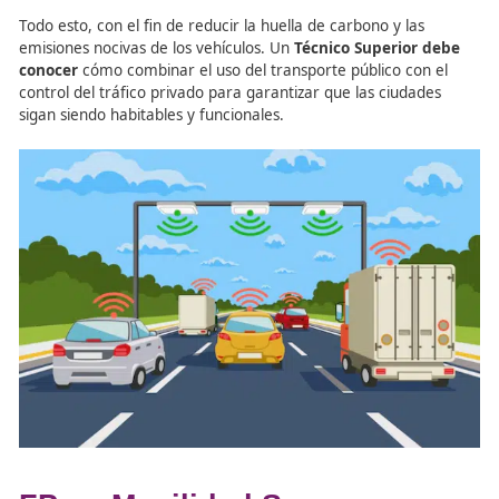
Seguridad Vial
Uno de los objetivos principales de la
optimización del t
es
reducir la congestión urbana
y los tiempos de
desplazamiento. La
FP en Movilidad Segura y Sostenib
enseña a los futuros técnicos a aplicar diferentes estrate
tales como:
Rediseño de intersecciones
para eliminar puntos
congestión
Sistemas de control de velocidad
para evitar ac
Rutas alternativas
y mejoras en el transporte pú
Todo esto, con el fin de reducir la huella de carbono y la
emisiones nocivas de los vehículos. Un
Técnico Superior
conocer
cómo combinar el uso del transporte público co
control del tráfico privado para garantizar que las ciuda
sigan siendo habitables y funcionales.