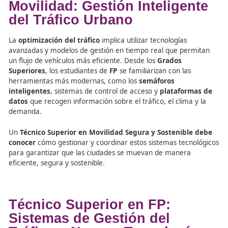
Superiores
adquieren las competencias necesarias para
implementar soluciones inteligentes en la gestión del trá
urbano.
Formación Profesional en
Movilidad: Gestión Intelige
del Tráfico Urbano
La
optimización del tráfico
implica utilizar tecnologías
avanzadas y modelos de gestión en tiempo real que per
un flujo de vehículos más eficiente. Desde los
Grados
Superiores
, los estudiantes de
FP
se familiarizan con las
herramientas más modernas, como los
semáforos
inteligentes
, sistemas de control de acceso y
platafor
datos
que recogen información sobre el tráfico, el clima
demanda.