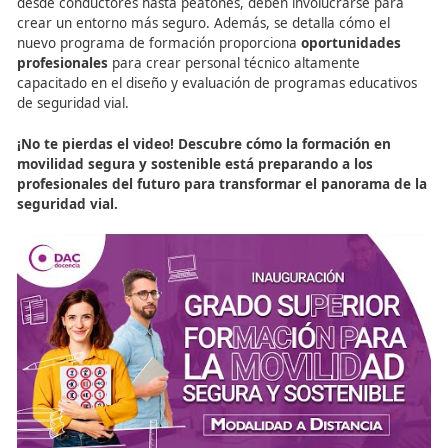
más seguras.
“Gestionar el tráfico es hacer que las ciudades respi
mejor, se muevan más rápido y vivan con más calidad
FP forma a quienes lo hacen posible.”
Descubre nuestros cursos de FP y conviértete en un 
en movilidad.
Descúbrelo aquí
Descubre cómo la educaci
en seguridad vial transform
movilidad al trabajo
En este video, se inaugura el nuevo ciclo de formación s
en
movilidad segura y sostenible
, destacando la
impor
de la educación
en la
seguridad vial
y cómo puede ayu