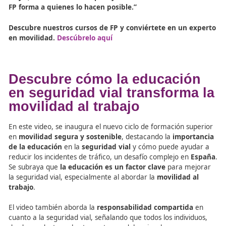
Hecho Por Fórmate Editorial
Infórmate Con Las Mejores Noticias Sobre La
Movilidad Segura y Sostenible redactadas por
ecoDRIVER
Descubre nuestros cursos de FP y conviértete 
experto en movilidad. Descúbrelo aquí
Conclusión: La FP en
Movilidad como Clave para
Tráfico Más Inteligente
El
punto 2.3.5
demuestra que la
gestión del tráfico u
una tarea compleja que requiere el uso de herramienta
tecnológicas avanzadas y estrategias bien planificadas. 
Técnicos Superiores
formados en
FP en Movilidad Seg
Sostenible
son los profesionales que gestionarán estos 
y diseñarán las ciudades del futuro, más limpias, más rá