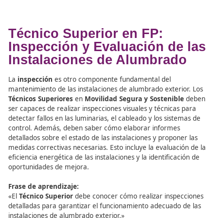
La Formación Profesional y
Verificaciones de Instalaci
de Alumbrado Exterior
La
verificación
de las instalaciones de alumbrado exteri
procedimiento crucial para asegurar que los sistemas c
con los requisitos técnicos y de seguridad. Los
Técnicos
Superiores
son capacitados en
FP
para llevar a cabo
verificaciones periódicas de las instalaciones, utilizando 
especializados para medir parámetros como la intensid
luminosa, el consumo energético y la distribución de la lu
verificaciones permiten identificar cualquier defecto o 
requiera mantenimiento o reparación.
Técnico Superior en FP:
Inspección y Evaluación de