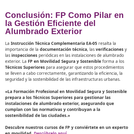
La correcta documentación, las verificaciones y las insp
no solo son esenciales para la seguridad, sino también p
mejorar la
sostenibilidad
de las instalaciones de alumb
exterior. A través de estas prácticas, los
Técnicos Super
pueden identificar áreas donde se puede optimizar el us
energía, reducir el consumo y mejorar la eficiencia gene
sistema. Además, la
transparencia
y el registro adecua
permiten la
certificación de calidad
de las instalaciones
contribuyendo a un entorno urbano más limpio y eficien
Recursos sobre la FP en
Movilidad Segura y Sosteni
Academia Del Transportista, La Academia de los Eleg
para Mover el Mundo
El Mejor Manual Sobre Movilidad Segura y Sostenibl
Por Fórmate Editorial