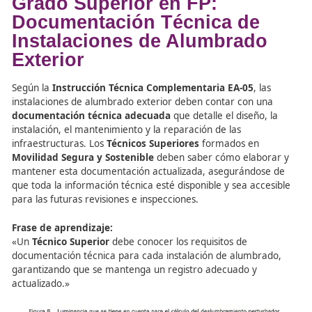
garantizar su fiabilidad y eficiencia. La
Formación Profes
FP
en
Movilidad Segura y Sostenible
prepara a los
Téc
Superiores
para llevar a cabo estos procedimientos de 
con las normativas vigentes.
Grado Superior en FP:
Documentación Técnica de
Instalaciones de Alumbrad
Exterior
Según la
Instrucción Técnica Complementaria EA-05
, l
instalaciones de alumbrado exterior deben contar con u
documentación técnica adecuada
que detalle el diseño
instalación, el mantenimiento y la reparación de las
infraestructuras. Los
Técnicos Superiores
formados en
Movilidad Segura y Sostenible
deben saber cómo elabo