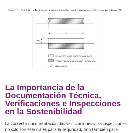
Instalaciones de Alumbrad
La
inspección
es otro componente fundamental del
mantenimiento de las instalaciones de alumbrado exterio
Técnicos Superiores
en
Movilidad Segura y Sostenible
ser capaces de realizar inspecciones visuales y técnicas 
detectar fallos en las luminarias, el cableado y los siste
control. Además, deben saber cómo elaborar informes
detallados sobre el estado de las instalaciones y propone
medidas correctivas necesarias. Esto incluye la evaluació
eficiencia energética de las instalaciones y la identificac
oportunidades de mejora.
Frase de aprendizaje:
«El
Técnico Superior
debe conocer cómo realizar inspec
detalladas para garantizar el funcionamiento adecuado 
instalaciones de alumbrado exterior.»