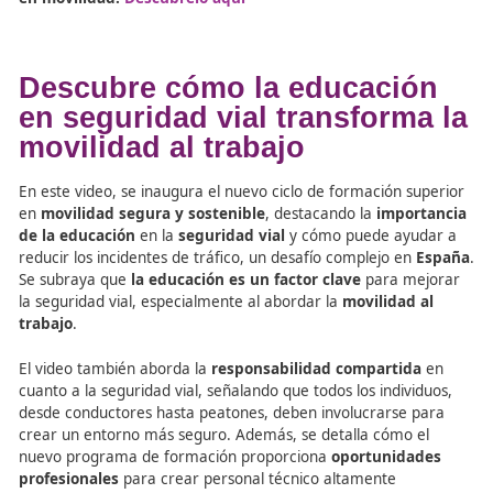
Infórmate Con Las Mejores Noticias Sobre La Movilid
Segura y Sostenible redactadas por ecoDRIVER
Descubre nuestros cursos de FP y conviértete en un 
en movilidad. Descúbrelo aquí
Conclusión: FP Como Pilar
la Gestión Eficiente del
Alumbrado Exterior
La
Instrucción Técnica Complementaria EA-05
resalta 
importancia de la
documentación técnica
, las
verifica
las
inspecciones
periódicas en las instalaciones de alu
exterior. La
FP en Movilidad Segura y Sostenible
forma
Técnicos Superiores
para asegurar que estos procedimi
se lleven a cabo correctamente, garantizando la eficienci
seguridad y la sostenibilidad de las infraestructuras urba