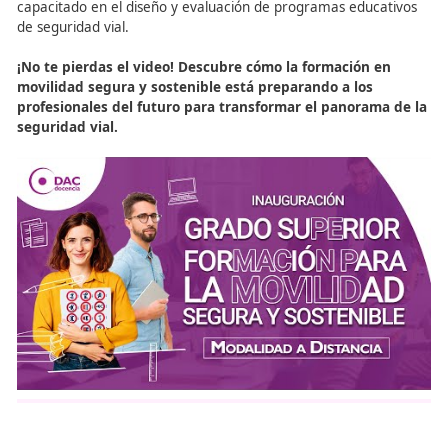
«La Formación Profesional en Movilidad Segura y Sos
prepara a los Técnicos Superiores para gestionar las
instalaciones de alumbrado exterior, asegurando qu
cumplan con las normativas y contribuyan a la
sostenibilidad de las ciudades.»
Descubre nuestros cursos de FP y conviértete en un 
en movilidad.
Descúbrelo aquí
Descubre cómo la educaci
en seguridad vial transform
movilidad al trabajo
En este video, se inaugura el nuevo ciclo de formación s
en
movilidad segura y sostenible
, destacando la
impor