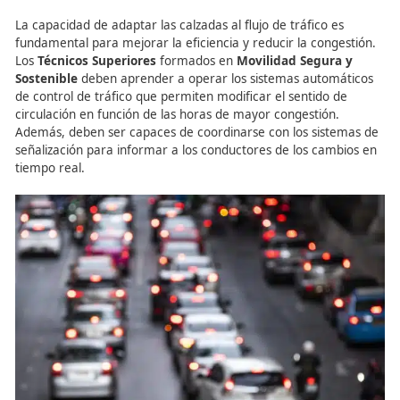
«Un
Técnico Superior
debe conocer los protocolos y
procedimientos para gestionar calzadas reversibles, as
que el tráfico fluya sin interrupciones y sin riesgos.»
La Formación Profesional y
Optimización del Tráfico c
Calzadas Reversibles
La capacidad de adaptar las calzadas al flujo de tráfico e
fundamental para mejorar la eficiencia y reducir la cong
Los
Técnicos Superiores
formados en
Movilidad Segur
Sostenible
deben aprender a operar los sistemas autom
de control de tráfico que permiten modificar el sentido 
circulación en función de las horas de mayor congestión
Además, deben ser capaces de coordinarse con los sist
señalización para informar a los conductores de los cam