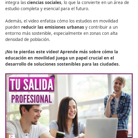
Tráfico
La
FP en Movilidad Segura y Sostenible
forma a los
estudiantes para convertirse en
Técnicos Superiores
ca
de gestionar sistemas de calzadas reversibles, optimizan
flujo vehicular y garantizando la seguridad. Estos profes
son esenciales para la creación de ciudades más intelige
sostenibles.
«Los Técnicos Superiores en Movilidad Segura y Soste
están preparados para liderar la gestión de calzadas
reversibles, contribuyendo a un tráfico más fluido y
seguro.»
Descubre nuestros cursos de FP y conviértete en un 
en movilidad.
Descúbrelo aquí