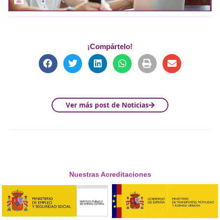
Descubre cómo la formaci
en movilidad puede
transformar el futuro
sostenible
Oportunidades laborales
para los graduados en este 
La movilidad no solo es una disciplina técnica, sino que 
integra las
ciencias sociales
, lo que la convierte en un 
estudio completa y esencial para el futuro.
Además, el video enfatiza cómo los estudios en movilida
pueden
reducir las emisiones urbanas
y contribuir a u
entorno más sostenible, especialmente en zonas con alt
densidad de población.
¡No te pierdas este video! Aprende más sobre cómo l
educación en movilidad juega un papel crucial en el