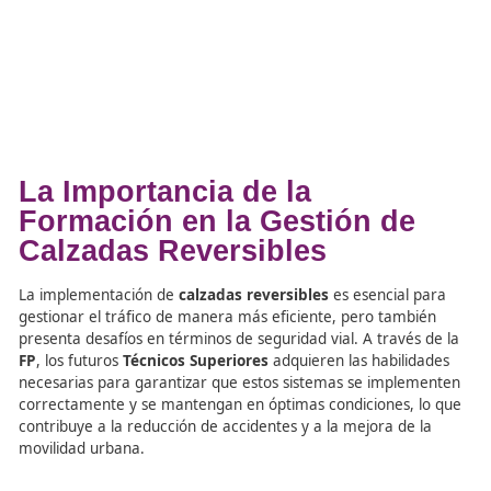
Supervisión y Seguridad en
Uso de Calzadas Reversibl
El
Técnico Superior
en
Movilidad Segura y Sostenible
t
se encarga de garantizar que las calzadas reversibles no
sean eficientes, sino también seguras. Deben conocer 
regular las señales de tráfico y los sistemas de iluminaci
evitar accidentes debido a cambios repentinos en la dire
del tráfico. Además, deben estar capacitados para reali
inspecciones y mantenimiento en estos sistemas.
Frase de aprendizaje:
«El
Técnico Superior
debe conocer los sistemas de señal
y las medidas de seguridad necesarias para asegurar qu
calzadas reversibles funcionen sin poner en riesgo a los
usuarios.»