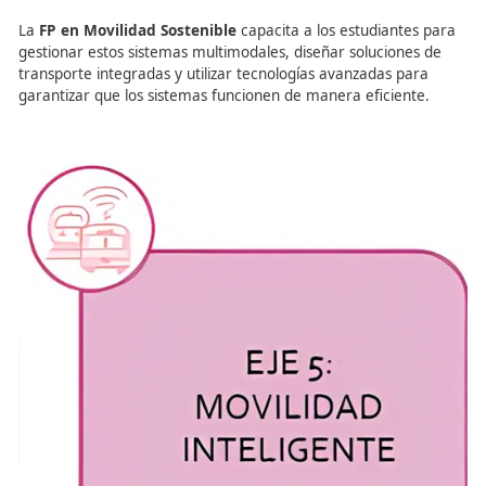
Integrando Diversos Medio
Transporte
El
Eje 5: Movilidad Multimodal
es clave para crear un 
de transporte más fluido, integrando diferentes medios 
transporte de forma eficiente y sin interrupciones. Este 
busca la
interconexión de servicios
y la
optimización d
traslados
, permitiendo a los usuarios cambiar fácilment
vehículos públicos, bicicletas, patinetes y vehículos priva
La
FP en Movilidad Sostenible
capacita a los estudiant
gestionar estos sistemas multimodales, diseñar solucion
transporte integradas y utilizar tecnologías avanzadas p
garantizar que los sistemas funcionen de manera eficien