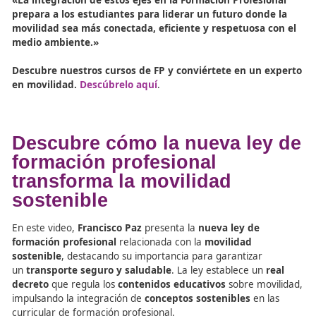
Academia Del Transportista, La Academia de lo
Elegidos para Mover el Mundo
El Mejor Manual Sobre Movilidad Segura y Sost
Hecho Por Fórmate Editorial
Infórmate Con Las Mejores Noticias Sobre La
Movilidad Segura y Sostenible redactadas por
ecoDRIVER
Descubre nuestros cursos de FP y conviértete 
experto en movilidad. Descúbrelo aquí
Échale un vistazo a los ejes
1-4
Visita la siguiente noticia que trata sobre los principales e
Más información aquí: