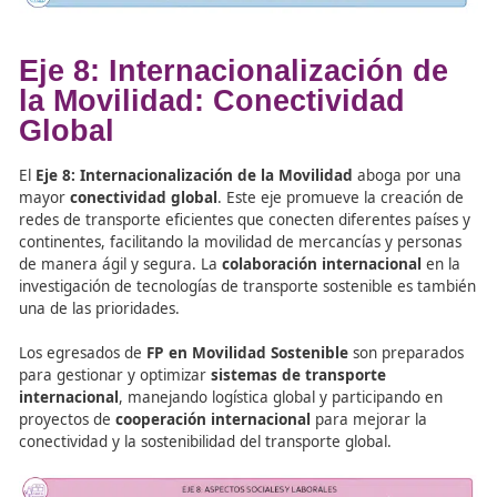
Eje 7: Innovación y Nuevas
Tecnologías en el Transpor
El
Eje 7: Innovación y Nuevas Tecnologías
se centra en
digitalización
y la
automatización
del transporte, lo qu
incluye
vehículos autónomos
,
sistemas de gestión
inteligente del tráfico
y
plataformas de movilidad
compartida
. Este eje es crucial para mejorar la eficienci
transporte, reducir el congestionamiento y optimizar la
seguridad vial.
Los estudiantes de
Formación Profesional (FP)
en
Movi
Segura y Sostenible
son entrenados en el uso de
tecno
inteligentes
, como
vehículos autónomos
,
sistemas d