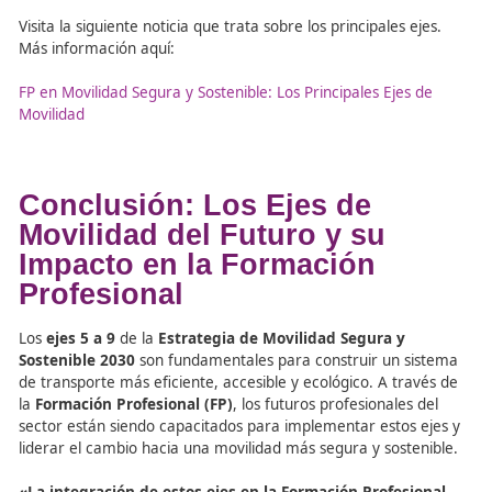
colaboración entre gobiernos, empresas y ciudadano
garantizar que las decisiones sobre el transporte sean in
y se basen en las necesidades reales de la población.
A través de la
Formación Profesional (FP)
, los estudiant
aprenden sobre la
gestión pública de la movilidad
y c
fomentar la
participación activa
de los ciudadanos en e
desarrollo de políticas de transporte, asegurando que la
soluciones sean adecuadas y eficaces.
Recursos Externos
Para más información sobre los
ejes de movilidad
y la
estrategia de movilidad sostenible
, consulta los siguie
recursos: