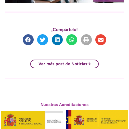
prepara a los estudiantes para liderar un futuro don
movilidad sea más conectada, eficiente y respetuosa 
medio ambiente.»
Descubre nuestros cursos de FP y conviértete en un 
en movilidad.
Descúbrelo aquí
.
Descubre cómo la nueva le
formación profesional
transforma la movilidad
sostenible
En este video,
Francisco Paz
presenta la
nueva ley de
formación profesional
relacionada con la
movilidad
sostenible
, destacando su importancia para garantizar