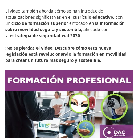
FP en Movilidad Segura y Sostenible: Los Principales Ejes
Movilidad
Conclusión: Los Ejes de
Movilidad del Futuro y su
Impacto en la Formación
Profesional
Los
ejes 5 a 9
de la
Estrategia de Movilidad Segura y
Sostenible 2030
son fundamentales para construir un s
de transporte más eficiente, accesible y ecológico. A tra
la
Formación Profesional (FP)
, los futuros profesionales
sector están siendo capacitados para implementar estos
liderar el cambio hacia una movilidad más segura y soste
«La integración de estos ejes en la Formación Profesi