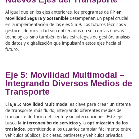
llevarlas a cabo en sus respectivos campos.
FP en Movilidad Segura y
Sostenible: Formación para
Nuevos Ejes del Transporte
Al igual que en los ejes anteriores, los programas de
FP 
Movilidad Segura y Sostenible
desempeñan un papel cr
en la implementación de los ejes 5 a 9. Los futuros técni
gestores de movilidad son entrenados no solo en las nue
tecnologías, sino también en las estrategias de gestión, a
de datos y digitalización que impulsarán estos ejes hacia 
futuro.
Eje 5: Movilidad Multimodal