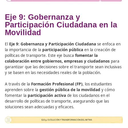
navegación avanzada
y plataformas de
gestión de flo
preparándolos para trabajar en un sector en constante
evolución.
Eje 8: Internacionalización 
la Movilidad: Conectividad
Global
El
Eje 8: Internacionalización de la Movilidad
aboga po
mayor
conectividad global
. Este eje promueve la creac
redes de transporte eficientes que conecten diferentes p
continentes, facilitando la movilidad de mercancías y pe
de manera ágil y segura. La
colaboración internaciona
investigación de tecnologías de transporte sostenible es