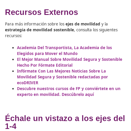
una de las prioridades.
Los egresados de
FP en Movilidad Sostenible
son prep
para gestionar y optimizar
sistemas de transporte
internacional
, manejando logística global y participand
proyectos de
cooperación internacional
para mejorar l
conectividad y la sostenibilidad del transporte global.
Eje 9: Gobernanza y
Participación Ciudadana en
Movilidad
El
Eje 9: Gobernanza y Participación Ciudadana
se enf
la importancia de la
participación pública
en la creació
políticas de transporte. Este eje busca
fomentar la