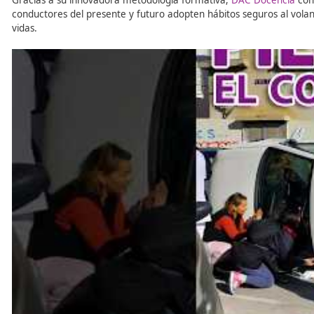
Según el Consejo Europeo de Seguridad en el Trans
UE podría prevenir 2.200 muertes anuales.
DAC Docencia: Formación e
seguro
Ante la preocupación por los excesos de velocidad y sus
centro líder en la
formación de docentes expertos en mov
normas de circulación.
DAC Docencia
facilita contenidos educativos que promue
abordando aspectos como la percepción del riesgo, la dis
Gracias a su innovadora metodología formativa,
DAC Do
conductores del presente y futuro adopten hábitos segur
vidas.