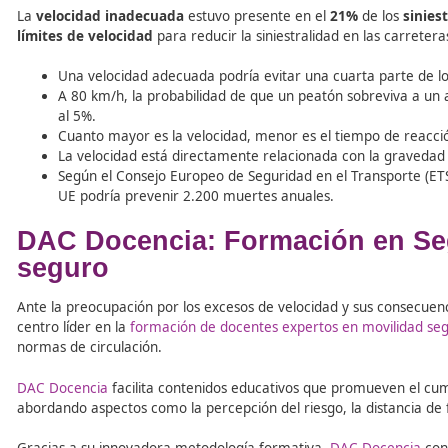
Un conductor que circulaba a 238 km/h en la A-7, 
Un vehículo detectado a 206 km/h en la N-610, tras
Un motorista captado a 185 km/h en un tramo de c
disposición judicial.
Otro conductor que circulaba a una velocidad med
por la Agrupación de Tráfico de la Guardia Civil.
Razones para cumplir los l
La
velocidad inadecuada
estuvo presente en el
21%
de
límites de velocidad
para reducir la siniestralidad en la
Una velocidad adecuada podría evitar una cuarta par
A 80 km/h, la probabilidad de que un peatón sobre
al 5%.
Cuanto mayor es la velocidad, menor es el tiempo
La velocidad está directamente relacionada con la