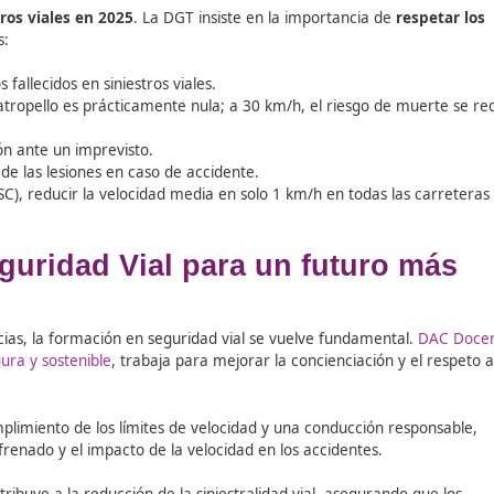
realizando maniobras temerarias. Fue interceptado y puesto 
 huir de un control en Valladolid. Posteriormente, fue iden
arretera limitada a 80 km/h en la Autovía del Mediterráne
ia de 192 km/h en la N-611, donde el límite es de 90 km/h,
ímites de velocidad
 los
siniestros viales en 2025
. La DGT insiste en la import
s carreteras:
te de los fallecidos en siniestros viales.
viva a un atropello es prácticamente nula; a 30 km/h, el r
 de reacción ante un imprevisto.
 gravedad de las lesiones en caso de accidente.