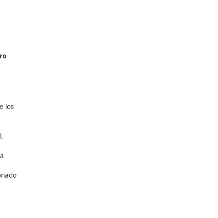
 a
velocidades muy
d vial.
80 km/h en vías
cir entre uno y cuatro
sos de velocidad. Entre los