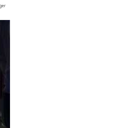
todas las carreteras de la
turo más
undamental.
DAC Docencia
,
ciación y el respeto a las
ucción responsable,
entes.
asegurando que los
as más seguras y proteger