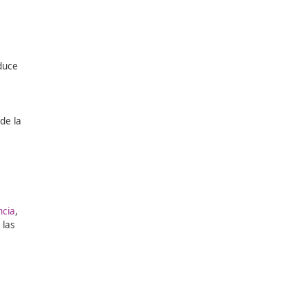
a disposición judicial.
tificado y sancionado.
o A-7, siendo puesto a
 fue detenido y sancionado
ancia de
respetar los
iesgo de muerte se reduce