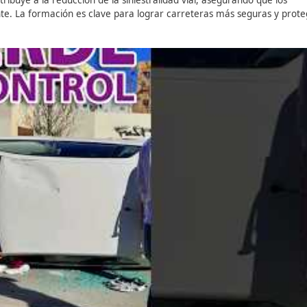
porte (ETSC), reducir la velocidad media en solo 1 km/h en 
n Seguridad Vial para un fu
 consecuencias, la formación en seguridad vial se vuelve f
ilidad segura y sostenible
, trabaja para mejorar la concien
ven el cumplimiento de los límites de velocidad y una cond
tancia de frenado y el impacto de la velocidad en los accid
cencia
contribuye a la reducción de la siniestralidad vial, 
os al volante. La formación es clave para lograr carreter