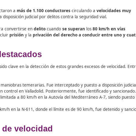
(
DGT
) detectaron a
más de 1.100 conductores
circulando
s puestos a disposición judicial por delitos contra la segurida
strativa para convertirse en
delito
cuando
se superan
los
 pueden incluir
prisión
y la
privación del derecho a condu
casos destacados
pteros han sido clave en la detección de estos grandes exce