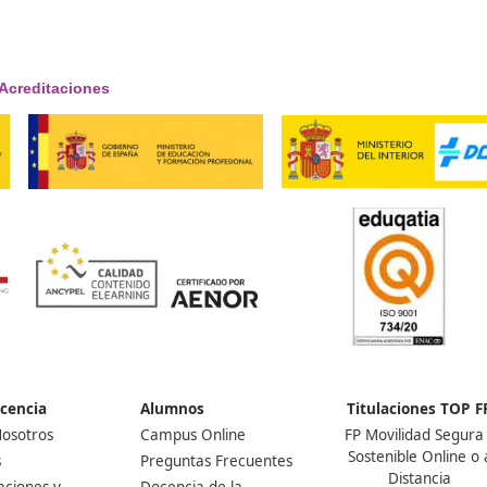
¡Compártelo!
Ver más post de
Noticias