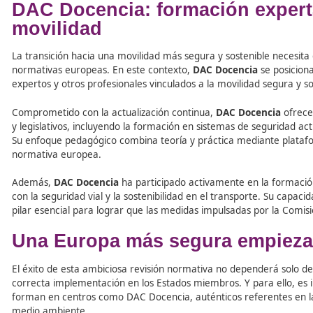
Esta revisión pretende salvar vidas —se estima que podr
número de vehículos altamente contaminantes y proteg
En definitiva, una ITV más moderna, digital y eficaz que 
Beneficios para ciudadanos
Seguridad vial
: reducción prevista de hasta 7.000
Medioambiente
: disminución significativa de em
Protección al consumidor
: mayor control del histo
Simplificación administrativa
: gracias a la digital
DAC Docencia: formación ex
movilidad
La transición hacia una movilidad más segura y sostenibl
normativas europeas. En este contexto,
DAC Docencia
s