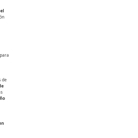
puesta de revisión del
e forma parte de la Visión
0
—, busca adaptar la
n la UE?
 Vehículos (ITV) no es para
graves o son altamente