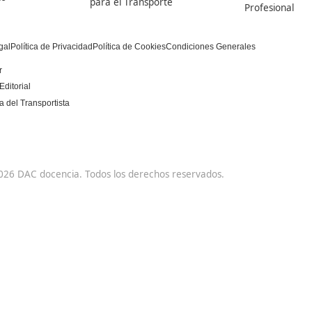
DAC docencia
Alumnos
Sobre Nosotros
Campus Online
Centros
Preguntas Frecuentes
Acreditaciones y
Docencia de la
Homologaciones
Formación Profesional
para el Empleo
Manuales DGT
Certificado Profesional