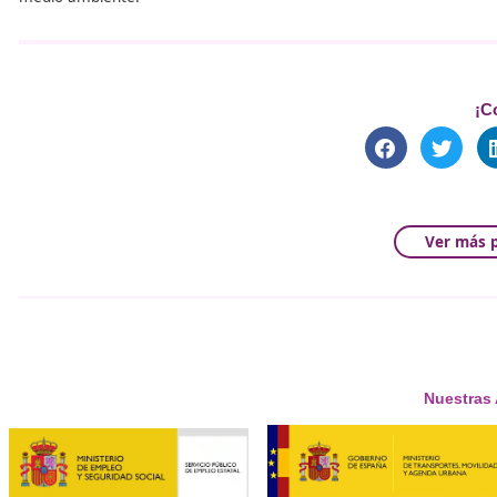
expertos y otros profesionales vinculados a la movilidad 
Comprometido con la actualización continua,
DAC Docen
y legislativos, incluyendo la formación en sistemas de seg
Su enfoque pedagógico combina teoría y práctica median
normativa europea.
Además,
DAC Docencia
ha participado activamente en la
con la seguridad vial y la sostenibilidad en el transport
pilar esencial para lograr que las medidas impulsadas po
Una Europa más segura emp
El éxito de esta ambiciosa revisión normativa no depend
correcta implementación en los Estados miembros. Y par
forman en centros como DAC Docencia, auténticos refe
medio ambiente.