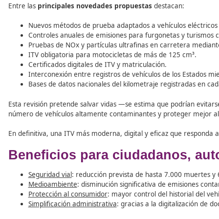
Uno de los grandes retos es que
la ITV no ha evolucion
asistencia a la conducción (
ADAS
), los
vehículos eléctric
verificación
que hoy en día no se aplican de forma sufic
emisiones ilegales
de óxidos de nitrógeno (
NOx) o part
en Europa.
Pero la reforma no se queda ahí. La Comisión Europea
común en la compraventa de vehículos usados,
mejorar
temporalmente en otro Estado miembro
puedan
pasa
Entre las
principales novedades propuestas
destacan:
Nuevos métodos de prueba adaptados a vehículos e
Controles anuales de emisiones para furgonetas y
Pruebas de NOx y partículas ultrafinas en carret
ITV obligatoria para motocicletas de más de 125 
Certificados digitales de ITV y matriculación.
Interconexión entre registros de vehículos de los
Bases de datos nacionales del kilometraje registra