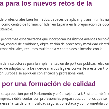
ían evitarse hasta 7.000 muertes y 65.000 lesiones graves 
er mejor al consumidor europeo.
responda a los desafíos de la movilidad actual.
, autoridades y el medioamb
 muertes y 65.000 lesiones graves entre 2026 y 2050.
isiones contaminantes gracias a nuevas pruebas más exigent
rial del vehículo y reducción del fraude del cuentakilómetros
ización de documentos y la interconexión de registros.
perta para los nuevos retos 
e necesita de profesionales bien formados, capaces de aplic
e posiciona como centro de formación líder en España en 