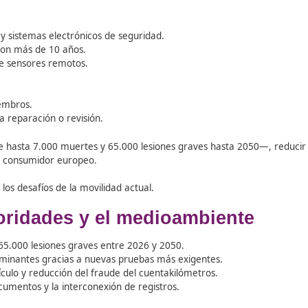
ado al mismo ritmo que las tecnologías del automóvil
. 
os
o los modernos
sistemas electrónicos de control
requi
iente. Además, los
métodos actuales no detectan con la p
ículas ultrafinas
, que son
responsables de miles de mue
 quiere abordar también problemas como el
fraude del cu
 el intercambio de datos entre países
y facilitar que los
c
r la ITV
sin tener que volver a su país de origen.
léctricos y sistemas electrónicos de seguridad.
 turismos con más de 10 años.
era mediante sensores remotos.
cm³.
 Estados miembros.
das en cada reparación o revisión.