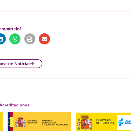
segura y sostenible.
cia
ofrece programas especializados que incorporan los úl
uridad activa, control de emisiones, digitalización de proces
te plataformas virtuales, recursos multimedia y contenidos
 formación de instructores para la implementación de polít
e. Su capacidad de adaptación a los nuevos marcos legales c
r la Comisión Europea se apliquen con eficacia y profesiona
ieza por una formación de c
erá solo de su aprobación por el Parlamento y el Consejo de
a ello, es imprescindible contar con profesionales prepara
rentes en la enseñanza de una movilidad segura, conectad