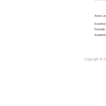
Centro de referencia nacional en la formación
de profesores con un programa innovador
para expertos docentes especializados.