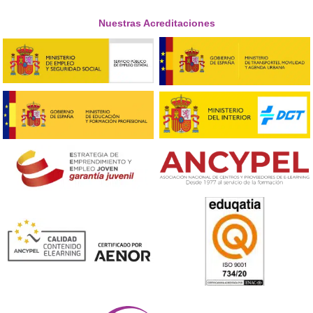
hoy son líderes en educación vial, y este nuevo CFGS es e
de su experiencia acumulada y su visión de futuro. «
DAC
Docencia caminando con el Docente del Mañana»
¡Compártelo!
Ver más post de
Noticias