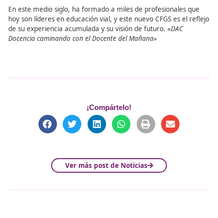
Hoy, más que nunca, rendimos homenaje a estos futuro
docentes que están formándose en DAC Docencia, sabi
que ellos serán los encargados de liderar el cambio haci
movilidad más segura y sostenible para todos. ¡Gracias 
vuestro compromiso y dedicación!
50 Aniversario de DAC
Docencia
Este año, DAC Docencia celebra un hito muy especial: s
aniversario. Durante cinco décadas, ha sido una referenc
formación de docentes comprometidos con la movilidad
y sostenible. A lo largo de estos años, DAC Docencia ha
evolucionado y se ha adaptado a los cambios del sector,
manteniendo su compromiso con la excelencia educativ
En este medio siglo, ha formado a miles de profesionale