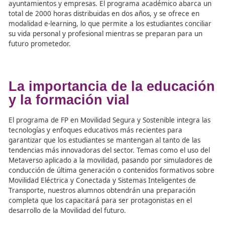
que esta formación no es solo una herramienta educativ
una oportunidad para hacer una diferencia tangible en l
sociedad. “Los nuevos titulados tendrán el privilegio de s
vidas al evitar siniestros viales”, afirmó Capote. Así, los 
de esta FP no solo serán formadores, sino verdaderos “
anónimos” que contribuirán al bienestar de toda la socie
Además, estos docentes también contarán con una inse
laboral garantizada en diversos sectores: desde autoesc
hasta la creación de planes de movilidad seguros para
ayuntamientos y empresas. El programa académico aba
total de 2000 horas distribuidas en dos años, y se ofrece
modalidad e-learning, lo que permite a los estudiantes co
su vida personal y profesional mientras se preparan par
futuro prometedor.
La importancia de la educa