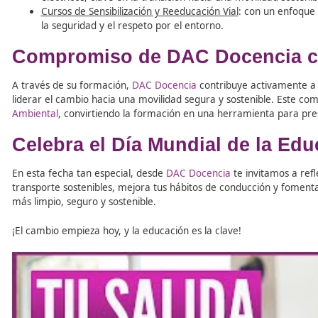
En este camino hacia un mundo más verde,
DAC Docenc
profesionales comprometidos con la movilidad sostenible
medioambientales, preparando a expertos que serán ag
¿Qué ofrece DAC Docencia en este ámbito?
FP de Movilidad Segura y Sostenible
: un programa 
con el medio ambiente. Este grado integra conocim
fomentar la seguridad vial y la sostenibilidad.
Cursos de Conducción Eficiente
: diseñados para re
en el transporte.
Formación en Vehículos Eléctricos
: una oferta com
eléctricos, clave en la transición hacia una movilid
Cursos de Sensibilización y Reeducación Vial
: con 
la seguridad y el respeto por el entorno.
Compromiso de DAC Docenc