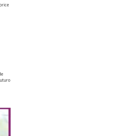
ión de docentes y
l mercado y a los retos
 en movilidad respetuosa
omo estrategias para
in sacrificar la eficacia
tajas de los vehículos
n responsable que priorice