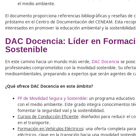
Ambiental 2018
«, se ofrece una selección de
recursos c
ambiental
. Estos materiales están organizados en
cuatr
Para empezar en educación ambiental
: incluye p
ambiental a nivel mundial, así como metodologías 
Para profundizar en educación ambiental
: presen
detallada de la educación ambiental.
Para practicar y dinamizar en educación ambienta
facilitar la implementación práctica de la educaci
Ciencia ciudadana
: destaca iniciativas que promue
el medio ambiente.
El documento proporciona referencias bibliográficas y r
préstamo en el Centro de Documentación del CENEAM. Es
interesados en promover la educación ambiental y la sost
DAC Docencia: Líder en For
Sostenible