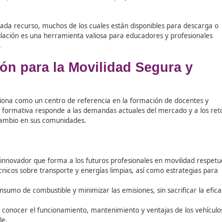
lave
para el
estudio y desarrollo
de
programas y activid
o secciones principales:
ublicaciones que analizan tendencias, necesidades y priorid
y estrategias educativas.
ta recursos que abordan enfoques teóricos y prácticos pa
l
: ofrece programas, experiencias, actividades didácticas 
ón ambiental.
ven la participación activa de la ciudadanía en proyectos ci
eseñas de cada recurso, muchos de los cuales están disponi
ta recopilación es una herramienta valiosa para educador
enibilidad.
mación para la Movilidad Se