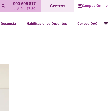
900 696 817
Cent
L-V: 9 a 17:30
FP Docencia
Habilitaciones Doce
ostenible