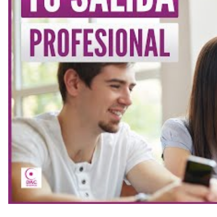
A través de su formación,
DAC Docencia
contribuye acti
liderar el cambio hacia una movilidad segura y sostenibl
Ambiental
, convirtiendo la formación en una herramient
Celebra el Día Mundial de 
En esta fecha tan especial, desde
DAC Docencia
te invit
transporte sostenibles, mejora tus hábitos de conducció
más limpio, seguro y sostenible.
¡El cambio empieza hoy, y la educación es la clave!