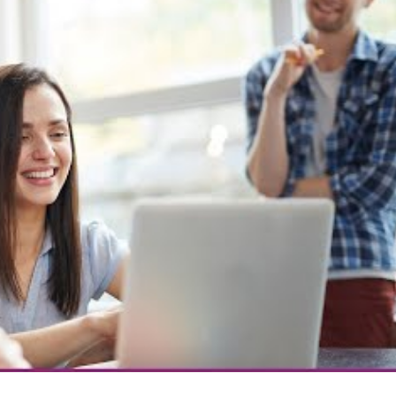
vamente a la educación ambiental, capacitando a docentes 
e. Este compromiso se alinea con los principios del
Día Mund
a para preservar el planeta.
la Educación Ambiental con A
amos a reflexionar y actuar. Cada pequeña decisión cuenta
n y fomenta la educación ambiental en tu entorno. Juntos 