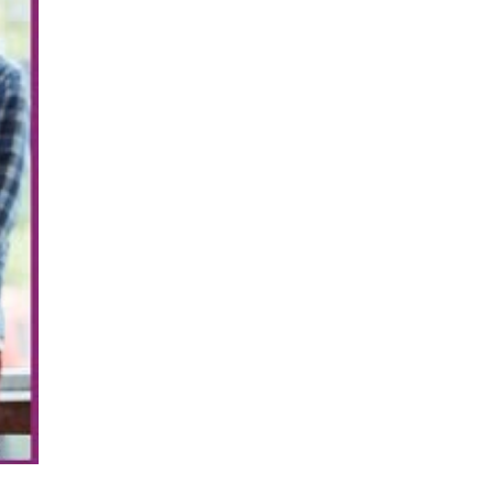
y profesionales para
ial de la Educación
cción
: apuesta por medios de
podemos construir un futuro