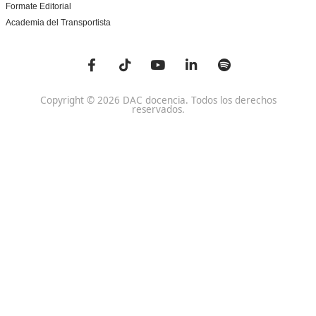
SSCE0110. Habilitación para la Docencia en grados A, B
Sistema de Formación Profesional
Otras Titulaciones TOP
Especialistas CAP
Profesor de Autoescuela
Formador de Formadores de Mercancías Peligrosas
Monitor de Cursos de Conducción Segura y Eficien
Aviso Legal
Política de Privacidad
Política de Cookies
Condiciones G
Ecodriver
Formate Editorial
Academia del Transportista