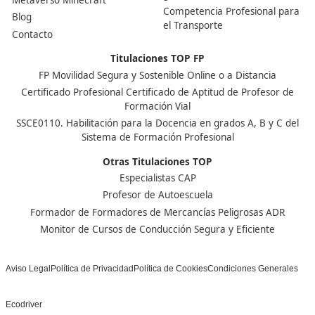
DAC docencia
Alumnos
Sobre Nosotros
Campus Online
Centros
Preguntas Frecuentes
Acreditaciones y
Docencia de la Formac
Homologaciones
Profesional para el Em
Manuales DGT
Certificado Profesional
SSC_017_5B
Bolsa de Empleo
Habilitación para la D
Trabaja con Nosotros
grados A-B-C
Metaverso Minecraft
Competencia Profesion
Blog
el Transporte
Contacto
Titulaciones TOP FP
FP Movilidad Segura y Sostenible Online o a Distan
Certificado Profesional Certificado de Aptitud de Prof
Formación Vial