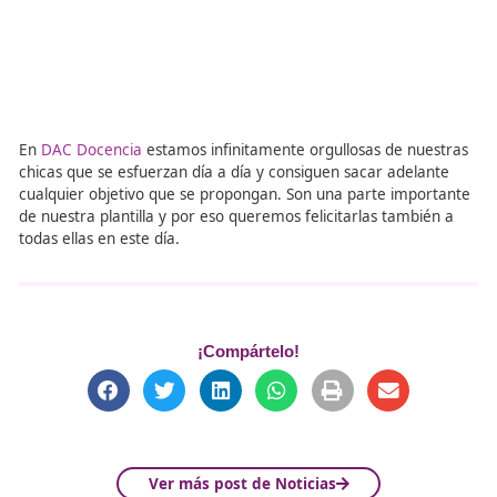
de hacer realidad la igualdad de oportunidades para mu
hombres en el sector del transporte y la formación ,
no
ayudan enormemente a lograrlo
. Puedes encontrar m
información sobre este programa en la siguiente imagen
En
DAC Docencia
estamos infinitamente orgullosas de n
chicas que se esfuerzan día a día y consiguen sacar adel
cualquier objetivo que se propongan. Son una parte imp
de nuestra plantilla y por eso queremos felicitarlas tamb
todas ellas en este día.
¡Compártelo!