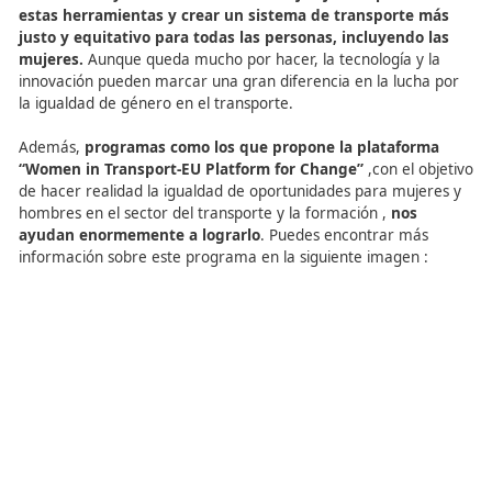
En tercer lugar, los sistemas de pago innovadores pued
ayudar a hacer que el transporte sea más asequible y ac
para las mujeres, que a menudo tienen barreras econó
para acceder al transporte. Por último, la tecnología ta
puede ser utilizada para compartir información sobre el
transporte y mejorar la seguridad y la accesibilidad.
Es
fundamental que las empresas de transporte, las
autoridades y las comunidades trabajen juntas para u
estas herramientas y crear un sistema de transport
justo y equitativo para todas las personas, incluyend
mujeres.
Aunque queda mucho por hacer, la tecnología 
innovación pueden marcar una gran diferencia en la luc
la igualdad de género en el transporte.
Además,
programas como los que propone la platafo
“Women in Transport-EU Platform for Change”
,con el