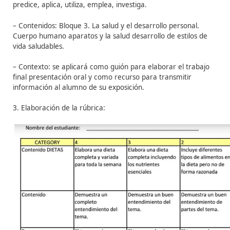
– Contenidos que muestran el desempeño de la
competencia.
– Contexto, es decir, cual es el espacio de aplicación (es
imprescindible contextualizar dentro de las Unidades
Didácticas Integradas o UDI’s).
– Valores y actitudes integradas en los comportamiento
indicador, que pueden definir el tipo de alumnado que 
persigue, siempre que se encuentre ubicación curricula
propuesta.
3. Elaborar la rúbrica:
a
partir de la definición del indi
la identificación de las dimensiones de la CCBB, se elab
rúbrica.