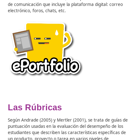
qué se ha elegido una determinada evidencia en relaci
el proceso de aprendizaje.
Esta reflexión permite al a
saber lo que está aprendiendo y al docente le facilita el
seguimiento del proceso de aprendizaje.
6. Comunicación de la información asociada al proc
aprendizaje:
se trata del momento en el que se ubica 
portafolio digital completo en la plataforma virtual, en 
se incluyen todas las evidencias y reflexiones del alum
que permiten ver si se han logrado los objetivos o
competencias planteadas al inicio del proceso formativ
Durante la elaboración del portafolio digital, el alumna
debe estar en contacto permanente con el tutor y el re
alumnado para resolver sus dudas, compartir sus
experiencias, etc., y así poder completarlo
satisfactoriamente. Para ello, se emplearán las herram
de comunicación que incluye la plataforma digital: cor
electrónico, foros, chats, etc.