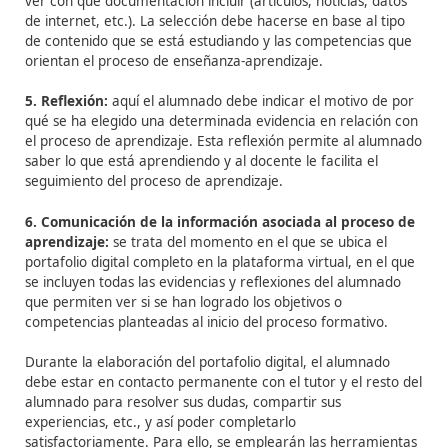
que demuestra el progreso en el aprendizaje: artículos
prensa, publicidad, viñetas, páginas web, diarios reflexi
testimonios, relatos, fotografías, planos del establecim
educacional, etc.
4. Selección de evidencias:
selección de elementos qu
demuestren cuáles son las competencias alcanzadas
(trabajos, actividades de aprendizaje según los objetivo
planificados, etc.).
En base a las evidencias, se identific
claves para ayudar al alumnado a reflexionar sobre lo
está haciendo bien y mal.
Las dudas que surgen al comienzo de esta etapa tiene
ver con qué documentación incluir (artículos, noticias, 
de internet, etc.).
La selección debe hacerse en base al
de contenido que se está estudiando y las competencia
orientan el proceso de enseñanza-aprendizaje.
5. Reflexión:
aquí el alumnado debe indicar el motivo 