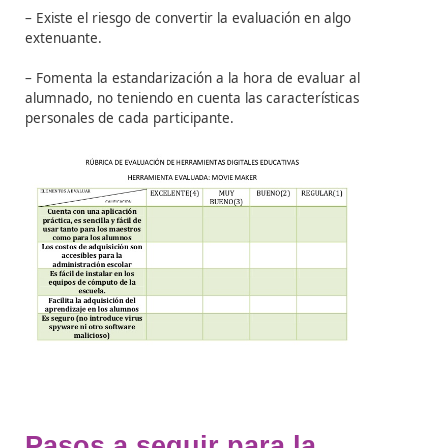
– Le hacen responsabilizarse de su trabajo, ya que dis
de los criterios de evaluación, le permite revisar sus tr
antes de entregárselos al personal docente.
2. Ventajas para el personal docente:
– Son fáciles de explicar al alumnado, incrementándose
objetividad del proceso evaluador.
– Ofrecen un feedback sobre la eficacia de los método
enseñanza aplicados.
– Son versátiles y se ajustan a las exigencias del proces
evaluación por competencias.
Por otro lado,
los inconvenientes de la utilización de
rúbricas
son: