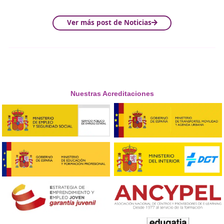
Ciencias.
Investigación.
Escritura.
Destrezas
detrabajo.
Matemáticas.
Arte.
Música.
Lectura.
2. eRúbrica:
s
e trata de un herramienta fácil de utilizar
gratuita que al igual que la anterior también está en
español.
Dispone de un blog en el que se explica cómo
utilizarla.
3. Erubric:
e
n este caso se trata de una comunidad m
de una herramienta, de modo que se instala una barra
Windows que permite ponderar los indicadores y variar
calificación del porcentaje a través de las teclas:
– F7: para aumentar.
– F5: para disminuir.
– F6: para grabar.