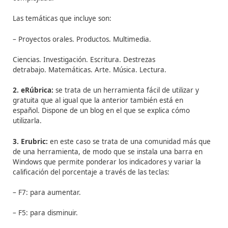
– Valorar los efectos de una dieta saludable sobre el c
humano.
2. Identificación de las dimensiones de la CCBB
:
– Capacidades: expresa, explica, comunica, argumenta
predice, aplica, utiliza, emplea, investiga.
– Contenidos: Bloque 3. La salud y el desarrollo persona
Cuerpo humano aparatos y la salud desarrollo de estilo
vida saludables.
– Contexto: se aplicará como guión para elaborar el tr
final presentación oral y como recurso para transmitir
información al alumno de su exposición.
3.
Elaboración de la rúbrica
: