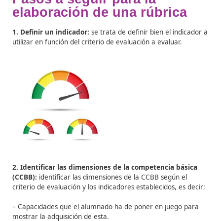
– Su diseño requiere de tiempo y conocimiento del
procedimiento de realización por parte del personal do
– Evaluar utilizando rúbricas supone una mayor inversi
tiempo para llegar a resultados similares alcanzados c
tipo de herramientas.
– Puede ser que no se identifique bien un criterio de
evaluación si la rúbrica está mal planteada o la inform
indicada es demasiado genérica e impide llevar a cabo 
evaluación.
– Existe el riesgo de convertir la evaluación en algo
extenuante.
– Fomenta la estandarización a la hora de evaluar al
alumnado, no teniendo en cuenta las características
personales de cada participante.