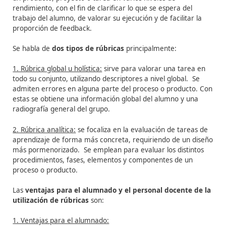
Las Rúbricas
Según Andrade (2005) y
Mertler
(2001),
se trata de
gu
í
puntuaci
ó
n usadas en la evaluaci
ó
n del desempe
ñ
o de 