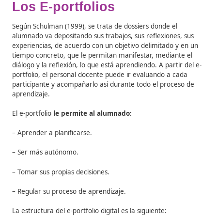
recopilan todos los trabajos y aportaciones realizadas p
alumnado que le permiten ver su propio progreso y las
rúbricas son herramientas que sirven para evaluar las
actividades realizadas por el alumnado según los criter
evaluación establecidos.
Los E-portfolios
Según
Schulman
(1999), se trata de dossiers donde el
alumnado va depositando sus trabajos,
sus reflexiones,
experiencias, de acuerdo con un objetivo delimitado y 
tiempo concreto, que le permitan manifestar, mediante
di
á
logo y la reflexi
ó
n, lo que est
á
aprendiendo
.
A partir
portfolio, el personal docente puede ir evaluando a ca
participante y acompañarlo así durante todo el proces
aprendizaje.
El e-portfolio
le permite al alumnado: