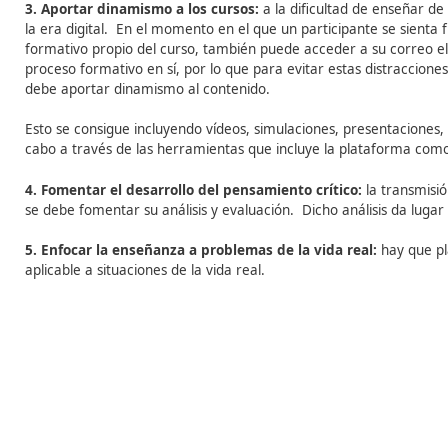
Claves para promover el ap
1. Combinar el material de los cursos
:
e
n los cursos 
simulaciones, etc.). De este modo se evita que el alum
Se recomienda estructurar y reducir los textos e incor
interactivas, de manera que cuanto más versátil y vari
consumirán.
2. Fomentar la interacción
:
e
n sus inicios, el e-learn
del curso y posteriormente hacían un examen para val
Hoy en día, los participantes pueden interactuar entre 
que disponen las plataformas e-learning (foros, chats, 