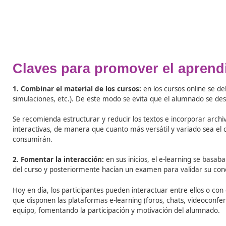
El conocimiento se fija en nuestro cerebro, cuando co
momento, la información pasa a tener un significado de
única del individuo.
En función de lo anterior, surge la idea de fomentar la 
actividades de forma que los mismos adquieran el pape
En la formación online hasta hace unos años no era posi
Gestión de Aprendizaje (LMS)
permiten que se produzca
Sistema
de Gesti
ó
n de Aprendizaje (LMS)
:
software i
las actividades de formaci
ó
n no presencial (o aprendiza