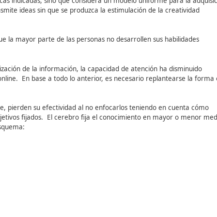
rimer lugar hay que saber cuáles son las
características pr
ropia experiencia, de modo que cada cual percibe sensacion
rollo de ideas originales con valor, derivada de la interacció
o es diferente, pudiendo decirse que la inteligencia tiene t
 características indicadas, sino que considera un modelo uni
mador transmite ideas sin que se produzca la estimulación d
 provoca que la mayor parte de las personas no desarrollen
 la digitalización de la información, la capacidad de atenc
citaciones online.
En base a todo lo anterior, es necesario 