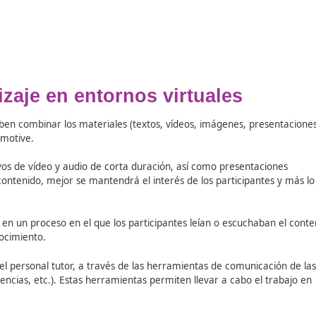
mpartimos lo aprendido con otras personas y lo ponemos en
mostrado a través de la experiencia. La inteligencia se de
interacción entre los participantes de cualquier acción form
l protagonista y puedan probar el conocimiento desde su e
ble la interacción entre los participantes, pero hoy en día
 la interacción entre el formador y el participante o entre
nstalado en un servidor web que se emplea para administrar,
je electr
ó
nico) de una instituci
ó
n u organizaci
ó
n.