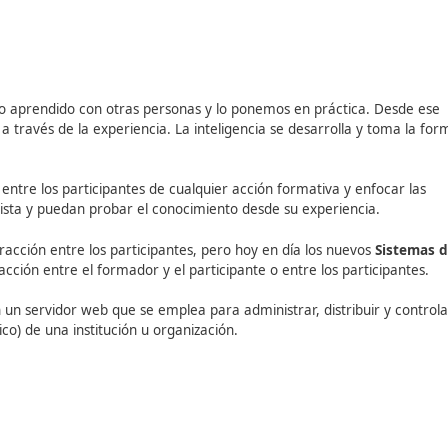
como online, pierden su efectividad al no enfocarlos teni
an los objetivos fijados.
El cerebro fija el conocimiento
 siguiente esquema: