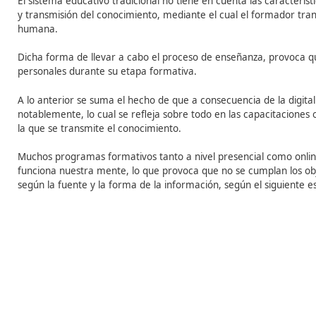
Para poder responder a las preguntas anteriores, en p
inteligencia humana
:
Es diversa
: cada persona ve el mundo desde su p
particulares.
Es interactiva
: la creatividad consiste en el desar
disciplinas de la vida.
Es única
: el desarrollo personal de cada individu
personas en el mundo.
El sistema educativo tradicional no tiene en cuenta las
y transmisión del conocimiento, mediante el cual el for
humana.
Dicha forma de llevar a cabo el proceso de enseñanza,
personales durante su etapa formativa.
A lo anterior se suma el hecho de que a consecuencia de
notablemente, lo cual se refleja sobre todo en las capa