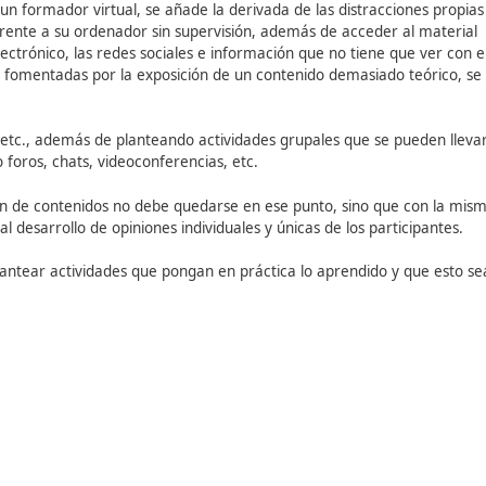
rendizaje en entornos virtua
online se deben combinar los materiales (textos, vídeos, im
nado se desmotive.
porar archivos de vídeo y audio de corta duración, así com
ado sea el contenido, mejor se mantendrá el interés de los 
ing se basaba en un proceso en el que los participantes leían
idar su conocimiento.
ellos o con el personal tutor, a través de las herramientas 
videoconferencias, etc.). Estas herramientas permiten llevar