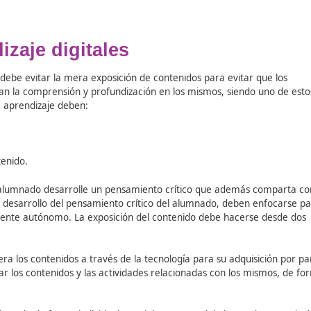
alumnado.
 enseñar de un formador virtual, se añade la derivada de las
se sienta frente a su ordenador sin supervisión, además de
 correo electrónico, las redes sociales e información que n
distracciones fomentadas por la exposición de un contenido 
entaciones, etc., además de planteando actividades grupale
forma como foros, chats, videoconferencias, etc.
a transmisión de contenidos no debe quedarse en ese punto
is da lugar al desarrollo de opiniones individuales y únicas d
:
hay que plantear actividades que pongan en práctica lo ap