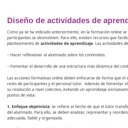
equipo, fomentando la participación y motivación del 
3. Aportar dinamismo a los cursos:
a
la dificultad de
la era digital.
En el momento en el que un participante 
formativo propio del curso, también puede acceder a su
proceso formativo en sí, por lo que para evitar estas 
debe aportar dinamismo al contenido.
Esto se consigue incluyendo vídeos, simulaciones, pres
cabo a través de las herramientas que incluye la plata
4. Fomentar el desarrollo del pensamiento crítico:
l
se debe fomentar su análisis y evaluación.
Dicho anális
5. Enfocar la enseñanza a problemas de la vida real
aplicable a situaciones de la vida real.