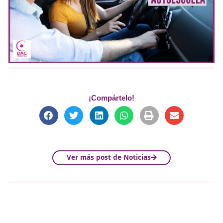
circular en un entorno complejo donde conviven vehícul
eléctricos, autónomos y nuevas formas de movilidad per
Sus áreas de enseñanza clave según la DGT incluyen:
Conducción y Medioambiente:
Técnicas de cond
eficiente para reducir el impacto ambiental.
Usuarios Vulnerables:
Especial atención a los VM
partir de 2027 requerirán certificado de caracterís
Factores de Riesgo:
Concienciación sobre siniestr
seguridad activa.
Otros datos que te podrían
interesar sobre el Profesor
Autoescuela.