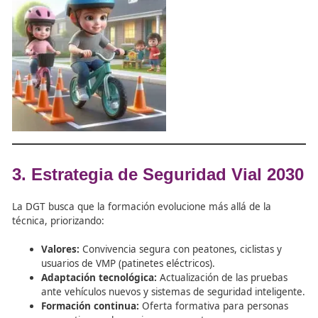
dominio del vehículo.
Actitudes:
Mentalidad y disposición para cumplir l
normas. Es el factor crítico, ya que muchos condu
conocen la norma pero deciden no respetarla (ej.
de velocidad).
2. Educación Vial en el Sistema
Educativo (LOMLOE)
Aunque la formación para el permiso de conducir es ed
no formal, la ley integra la seguridad vial en las etapas
escolares:
Primaria:
Se enseña movilidad saludable y segura
enfocada en peatones (1er ciclo), bicicletas (2º cicl
transporte activo como patinetes (3er ciclo).