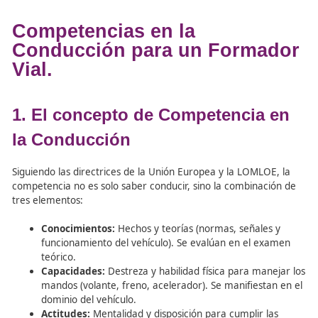
Marco Legal:
La LOMLOE y la Ley de Cambio Clim
obligan a crear entornos seguros y Zonas de Baja
Emisiones (ZBE) en municipios de más de 50.000
habitantes.
Planes de Movilidad (PMUS):
Se desplaza el enfo
coche privado hacia el transporte público, la bicicle
caminos escolares a pie y la eficiencia en el repar
mercancías (última milla).
Tecnología e Innovación:
Las ciudades inteligente
preparan para vehículos autónomos, eléctricos y
arquitecturas biosostenibles que generan más ene
la que consumen.
El Nuevo Formador Vial:
Su rol es fundamental p
concienciar a los nuevos conductores sobre la con
con vehículos de movilidad personal (VMP) y el
cumplimiento de la Agenda 2030.