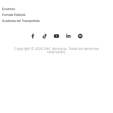
Centros
Preguntas Frecuentes
Acreditaciones y
Docencia de la Formac
Homologaciones
Profesional para el Em
Manuales DGT
Certificado Profesional
SSC_017_5B
Bolsa de Empleo
Habilitación para la D
Trabaja con Nosotros
grados A-B-C
Metaverso Minecraft
Competencia Profesion
Blog
el Transporte
Contacto
Titulaciones TOP FP
FP Movilidad Segura y Sostenible Online o a Distan
Certificado Profesional Certificado de Aptitud de Prof
Formación Vial
SSCE0110. Habilitación para la Docencia en grados A, B
Sistema de Formación Profesional