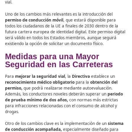
Digitalización y Seguridad 
Dariusz Klimczak, Ministro de Infraestructuras de Polonia
destacó que esta actualización refleja el avance de la
digitalización en la vida cotidiana de los ciudadanos euro
Con la
nueva normativa
, la
expedición de permisos
se
inteligente e inclusiva
, contribuyendo a una mayor se
vial.
Uno de los cambios más relevantes es la introducción de
permiso de conducción móvil
, que estará disponible p
todos los ciudadanos de la UE a finales de 2030 dentro d
futura cartera europea de identidad digital. Este permiso
será válido en todos los Estados miembros, aunque segu
existiendo la opción de solicitar un documento físico.
Medidas para una Mayor
Seguridad en las Carretera