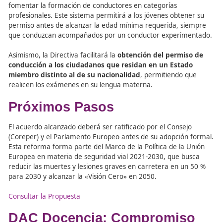
Para
mejorar la seguridad vial
, la
Directiva
establece 
reconocimiento médico obligatorio
para la
obtención 
permiso,
que podrá realizarse mediante autoevaluación
Además, los conductores noveles deberán superar un
p
de prueba mínimo de dos años,
con normas más estri
para infracciones relacionadas con el consumo de alcoho
drogas.
Otro de los cambios clave es la implementación de un
s
de conducción acompañada,
especialmente diseñado 
fomentar la formación de conductores en categorías
profesionales. Este sistema permitirá a los jóvenes obte
permiso antes de alcanzar la edad mínima requerida, s
que conduzcan acompañados por un conductor experim
Asimismo, la Directiva facilitará la
obtención del permi
conducción a los ciudadanos que residan en un Esta
miembro distinto al de su nacionalidad
, permitiendo 
realicen los exámenes en su lengua materna.