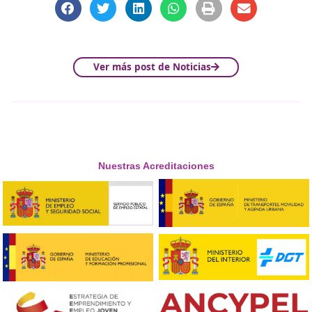
La implantación de estas medidas no solo depende de la
autoridades, sino también de los ciudadanos y los centro
formación. La apuesta por una conducción más segura 
responsable es una tarea conjunta, y el papel de instituc
como
DAC Docencia
es esencial para garantizar que la
transición hacia estas nuevas normativas sea un éxito.
2025 marca el inicio de una nueva era para la movilidad
España, donde la seguridad y la sostenibilidad son pilare
fundamentales. ¿Estás preparado para los cambios?
¡Compártelo!