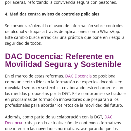
minimizar las lesiones en caso de accidente. Además, los
obligatorios para conducir motos con el permiso clase B
mejorarán las habilidades de los nuevos motoristas, ref
la seguridad en carretera.
3. Regulación de patinetes eléctricos:
Los vehículos de movilidad personal deberán inscribirse 
registro oficial, y su uso quedará limitado a mayores de 
Será obligatorio el uso de casco y estará prohibida la cir
por aceras, reforzando la convivencia segura con peato
4. Medidas contra avisos de controles policiales:
Se considerará ilegal la difusión de información sobre co
de alcohol y drogas a través de aplicaciones como What
Este cambio busca erradicar una práctica que pone en r
seguridad de todos.