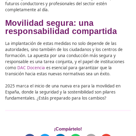
DAC Docencia: Referente e
Movilidad Segura y Sosteni
En el marco de estas reformas,
DAC Docencia
se posici
como un centro líder en la formación de expertos docen
movilidad segura y sostenible, colaborando estrechame
las medidas propuestas por la DGT. Este compromiso se
en programas de formación innovadores que preparan a
profesionales para abordar los retos de la movilidad del 
Además, como parte de su colaboración con la DGT,
DA
Docencia
trabaja en la actualización de contenidos form
que integren las novedades normativas, asegurando que
futuros conductores y profesionales del sector estén
completamente al día.
Movilidad segura: una
responsabilidad compartid