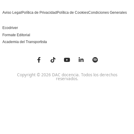
DAC docencia
Alumnos
Sobre Nosotros
Campus Online
Centros
Preguntas Frecuentes
Acreditaciones y
Docencia de la Formac
Homologaciones
Profesional para el Em
Manuales DGT
Certificado Profesional
SSC_017_5B
Bolsa de Empleo
Habilitación para la D
Trabaja con Nosotros
grados A-B-C
Metaverso Minecraft
Competencia Profesion
Blog
el Transporte
Contacto
Titulaciones TOP FP
FP Movilidad Segura y Sostenible Online o a Distan
Certificado Profesional Certificado de Aptitud de Prof
Formación Vial