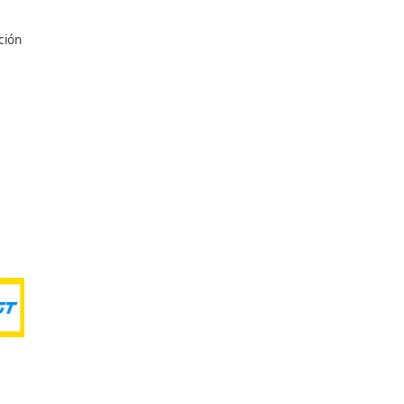
misma.
 de toda clase que
 minimizar sus efectos en
a causas que dan lugar a
es de riesgo que dan lugar
itos positivos, prevención
 los accidentes de