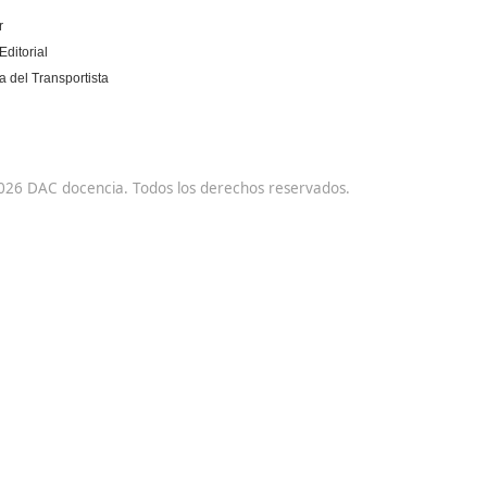
DAC docencia
Alumnos
Sobre Nosotros
Campus Online
Centros
Preguntas Frecuentes
Acreditaciones y
Docencia de la
Homologaciones
Formación Profesional
para el Empleo
Manuales DGT
Certificado Profesional
Bolsa de Empleo
SSC_017_5B
Trabaja con Nosotros
Habilitación para la
Metaverso Minecraft
Docencia grados A-B-C
Blog
Competencia Profesional
Contacto
para el Transporte
Aviso Legal
Política de Privacidad
Política de Cookies
Condiciones
Ecodriver