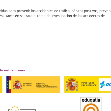
seguridad vial, y cómo se puede contribuir a garantizar la 
tancia en la actualidad, debido a la cantidad de vehículos
e normas, que ayuden a prevenir los accidentes de tráfico, o
 las cuales se tratan los siguientes temas:
sta unidad se definirá lo que son los accidentes de tráfico, l
 (in itinere, in misión). Por otro lado, se estudian los factor
yen las medidas para prevenir los accidentes de tráfico (háb
orales-viales). También se trata el tema de investigación de