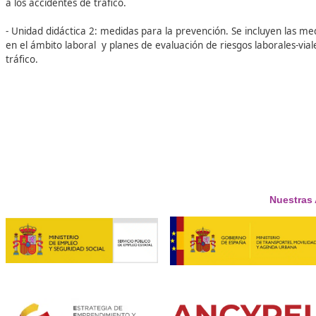
El curso que se desarrolla a continuación, trata sobre la 
Como sabemos, la seguridad vial es un tema de gran impor
transitan las vías. Es por ello esencial seguir una serie d
el caso de que se produzcan.
El curso se divide en 2 unidades didácticas, en cada una de
- Unidad didáctica 1: los accidentes laborales viales. En e
ellos, y los tipos de accidentes laborales viales que existen
a los accidentes de tráfico.
- Unidad didáctica 2: medidas para la prevención. Se inclu
en el ámbito laboral y planes de evaluación de riesgos lab
tráfico.