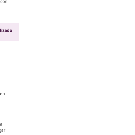
mprobación ...
 riesgos relacionadas con
Seguimiento Personalizado