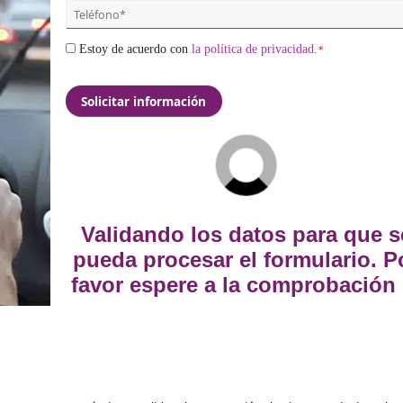
*
Email
*
Teléfono
*
Consentimiento
Estoy de acuerdo con
la política de pri
*
Validando los dato
pueda procesar el f