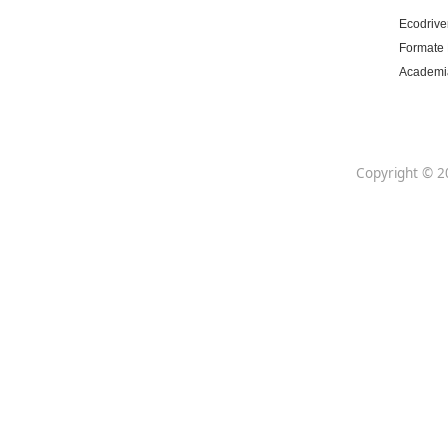
Centro de referencia nacional en la formación
de profesores con un programa innovador
para expertos docentes especializados.