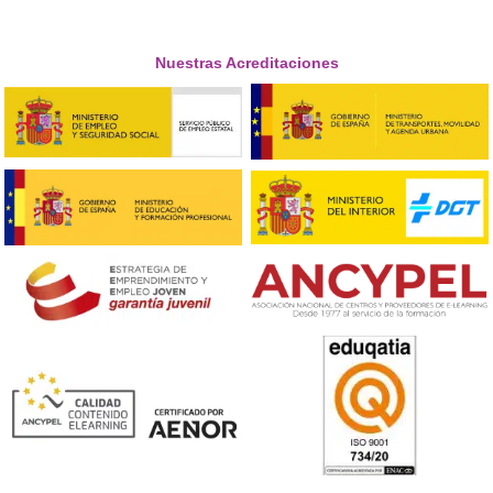
relativa al conductor y el vehículo.
- Unidad didáctica 2: conceptos relacionados con la red via
de distancias y planificación de rutas y cargas. También s
sobre la logística de la gestión de flotas y los sistemas tel
de control y planificación.
- Unidad didáctica 3: trata sobre la normativa social en el
transporte (tacógtrafo, tiempos máximos de conducción 
de descanso e infracciones), los costes de la empresa de
transporte (directos e indirectos) y los sistemas de apoyo 
gestión (recursos humanos, sistemas de calidad, prevenci
riesgos laborales y medio ambiente)