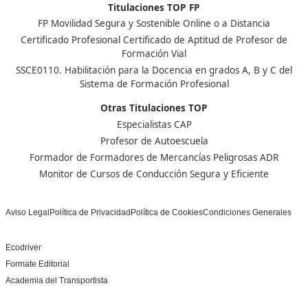
Centro de referencia nacional en la formación de profe
un programa innovador para expertos docentes especia
DAC docencia
Alumnos
Sobre Nosotros
Campus Online
Centros
Preguntas Frecuentes
Acreditaciones y
Docencia de la Formac
Homologaciones
Profesional para el Em
Manuales DGT
Certificado Profesional
SSC_017_5B
Bolsa de Empleo