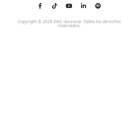
Habilitación para la D
Trabaja con Nosotros
grados A-B-C
Metaverso Minecraft
Competencia Profesion
Blog
el Transporte
Contacto
Titulaciones TOP FP
FP Movilidad Segura y Sostenible Online o a Distan
Certificado Profesional Certificado de Aptitud de Prof
Formación Vial
SSCE0110. Habilitación para la Docencia en grados A, B
Sistema de Formación Profesional
Otras Titulaciones TOP
Especialistas CAP
Profesor de Autoescuela
Formador de Formadores de Mercancías Peligrosas
Monitor de Cursos de Conducción Segura y Eficien