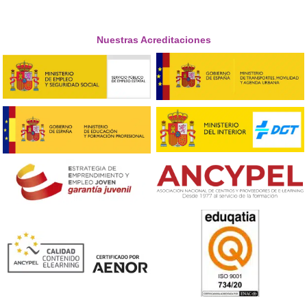
UD2. LOS TIEMPOS DE CONDUCCIÓN Y DESCANSO
2.1 Tiempos de conducción.
2.2 Tiempos de descanso.
2.3 Sanciones relativas a un mal uso del Tacógrafo y al
incumplimiento de los tiempos de conducción y descanso.
UD3. NOVEDADES DEL TACÓGRAFO DE SEGUNDA GENER
3.1 Introducción.
3.2 Interfaz GNSS.
3.3 Tarjeta de conductor.
3.4 Pictogramas.
3.5 Sistema DSRC.