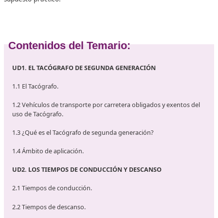
parámetros y tarjetas).
Las Actividades del curso:
A lo largo de este curso te podrás encontrar con dos tipo
actividades, preguntas tipo test y supuestos prácticos.
Las preguntas tipo test te las encontrarás tanto en la pla
dentro de cuestionarios (evaluación inicial, evaluación de
unidad y evaluación final), como dentro de las unidades 
preguntas de control). Se establece
1 minuto
como tiemp
de resolución de una pregunta tipo test.
Supuestos prácticos. Este tipo de actividades están en la
plataforma y deberás contestarlas al terminar cada unid
(también hay un supuesto práctico final). Estos supuestos 
entregan al tutor/tutora para su corrección y evaluación.