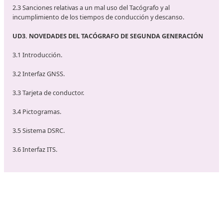
establece
10 minutos
como tiempo medio de resolución 
supuesto práctico.
Contenidos del Temario:
UD1. EL TACÓGRAFO DE SEGUNDA GENERACIÓN
1.1 El Tacógrafo.
1.2 Vehículos de transporte por carretera obligados y exent
uso de Tacógrafo.
1.3 ¿Qué es el Tacógrafo de segunda generación?
1.4 Ámbito de aplicación.