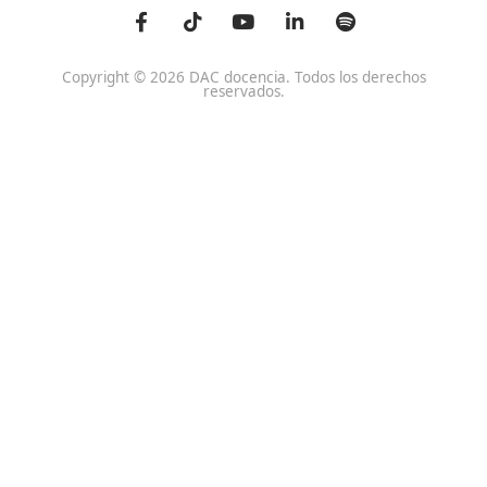
DAC docencia
Alumnos
Sobre Nosotros
Campus Online
Centros
Preguntas Frecuentes
Acreditaciones y
Docencia de la Formac
Homologaciones
Profesional para el Em
Manuales DGT
Certificado Profesional
SSC_017_5B
Bolsa de Empleo
Habilitación para la D
Trabaja con Nosotros
grados A-B-C
Metaverso Minecraft
Competencia Profesion
Blog
el Transporte
Contacto
Titulaciones TOP FP
FP Movilidad Segura y Sostenible Online o a Distan
Certificado Profesional Certificado de Aptitud de Prof