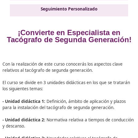
específicos:
Determinar cuál es el ámbito de aplicación d
tacógrafo de segunda generación y los plazos para su inst
en los vehículos obligados a llevarlo,
Conocer y aplicar la
relativa a los tiempos de conducción y descanso y
Explicar
novedades que incorpora el tacógrafo de segunda gener
cuanto a localización, control, pictogramas, parámetros y 
¡Matrícula abierta!
10 horas
Estudia 100% online
Seguimiento Personalizado