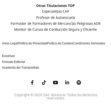
Centro de referencia nacional en la formación de profe
un programa innovador para expertos docentes especia
DAC docencia
Alumnos
Sobre Nosotros
Campus Online
Centros
Preguntas Frecuentes
Acreditaciones y
Docencia de la Formac
Homologaciones
Profesional para el Em
Manuales DGT
Certificado Profesional
SSC_017_5B
Bolsa de Empleo
Habilitación para la D
Trabaja con Nosotros
grados A-B-C
Metaverso Minecraft
Competencia Profesion
Blog
el Transporte
Contacto
Titulaciones TOP FP