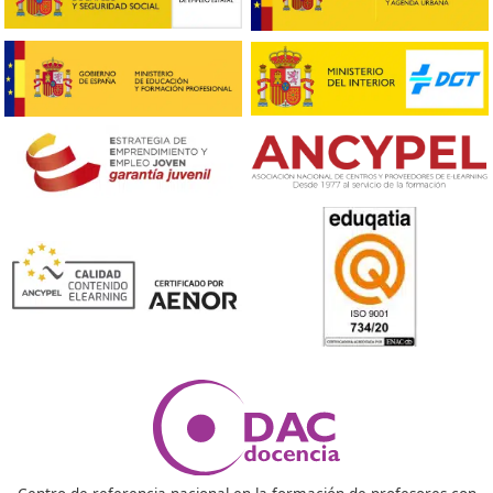
❝
Estaba indeciso y desmotivado hasta que enc
este curso, ahora sé a qué quiero dedicarme.





David
❝
Estuve estudiando desde casa y apostando po
futuro que ahora puedo ver materializarse gra
estos especialistas.





Raquel
Respondemos a tus pregunta