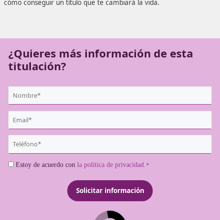
medida que estás buscando. Un temario y unos conocimi
adaptados a la normativa y a una profesión de futuro qu
necesita más expertos que puedan dedicarse a ella. Tom
cómo conseguir un título que te cambiará la vida.
¿Quieres más información de es
titulación?
{user:display_name}
*
Email
*
Teléfono
*