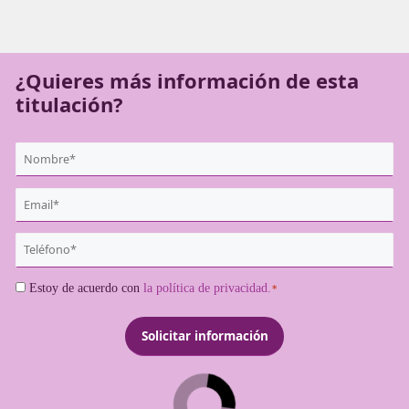
mejores, en
DAC Docencia
te ayudarán a hacer realidad 
proyectos profesionales. Toma nota de cómo conseguir est
de movilidad segura y sostenible sin salir de casa.
¿Quieres más información de es
titulación?
{user:display_name}
*
Email
*
Teléfono
*