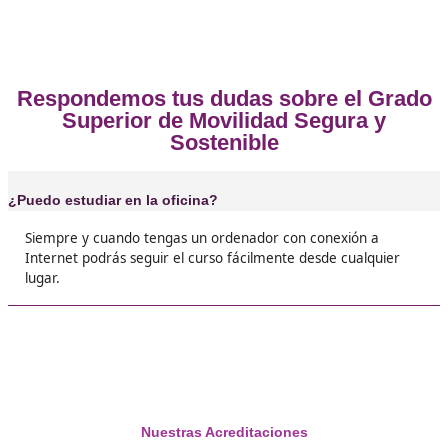
Opiniones del curso de técnico sup
en Movilidad Segura y Sostenible
Tarragona
❝
Es un curso que podrá abrirte muchas puerta
profesionales sin salir de casa, fácilmente y si
estrés.





Lucia
❝
Me encontré sin trabajo con más de 50 años, g
a este curso conseguí volver al trabajo y hac
un buen puesto de trabajo.





Lucrecia