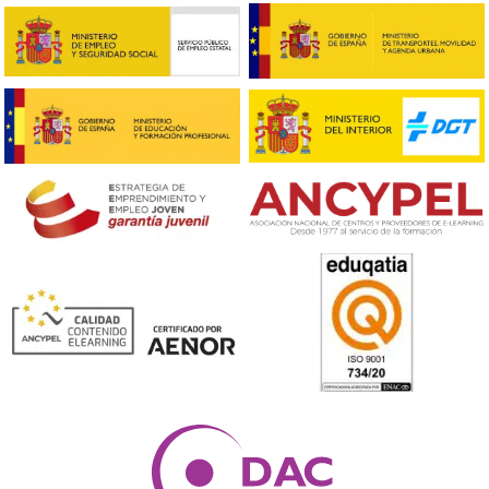
❝
He conseguido el trabajo de mis sueños, con l
de los profesionales de DAC Docencia





Alfredo
❝
Tenía claro que quería seguir estudiando y co
curso he logrado hacerme con la formación q
necesitaba.





Paco
Respondemos tus dudas sobre el 
Superior de Movilidad Segura 