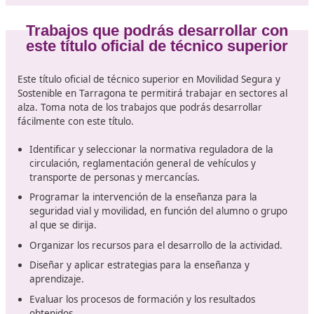
Técnico Superior en Movilidad Seg
Sostenible
Al tratarse de un título oficial de FP se necesitan cumpl
unos
requisitos fundamentales
que te permitirán hac
con esta formación de
técnico superior en movilidad
segura y sostenible
. Una prueba de acceso o alguna 
estas titulaciones son el elemento que permitirá conseg
acceder al curso que deseas.
Un título de bachillerato es el camino más directo h
este curso de técnico superior en movilidad segura 
sostenible en Tarragona.
De la misma forma podrás acceder a este curso con
título de Formación Profesional, ya sea un título med
FP1.
Accederás también con un título universitario, ya se
prueba de acceso o una diplomatura o licenciatura.