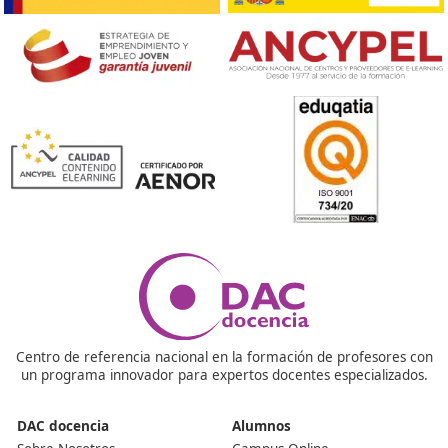
❝
Es el curso más fácil de aprobar si vas estudi
a día que he hecho jamás.





Angel
Respondemos tus dudas sobre el 
Superior de Movilidad Segura 
Sostenible
¿Puedo estudiar mientras estoy en el trabajo?
Si tienes tiempo y te lo puedes compaginar, podrás ir
estudiando siempre y cuando dispongas de conexión a