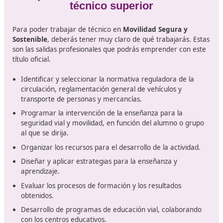
Al tratarse de un título de Técnico Superior en
Movilid
Segura y Sostenible
en
Orense
debes cumplir con un
requisitos de acceso. Si no dispones de uno de estos tít
deberás hacer la prueba de acceso correspondiente.
Si has estudiado bachillerato, BUP o COU, tendrás la
puerta de entrada a este curso de forma rápida. Este
es el que da acceso directamente.
En el caso de disponer de una FP podrás llegar
rápidamente al mismo lugar, sin necesidad de hacer
más que acreditar tu título oficial. FP1 o FP2 si tus tít
son anteriores a la ESO o un técnico medio.
También te sirve si tienes un acceso a la universidad
formación de este nivel formativo, ya sea grado,
licenciatura o diplomatura.