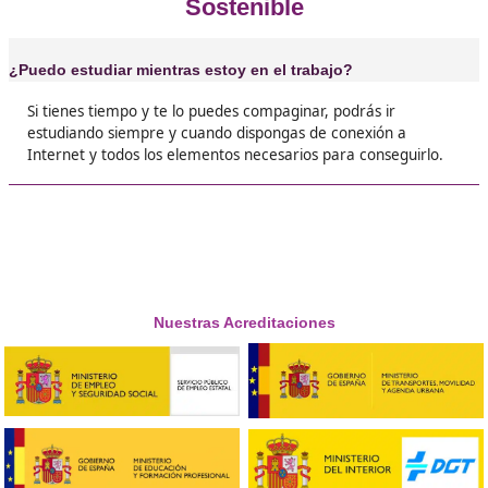
❝
Tenía muy claro que era un curso que necesit
para poder trabajar de lo que me gustaba.





Nuria
❝
Nunca tuve una pasión por los estudios, pero
Docencia consiguieron sacar lo mejor de mi m





Alberto
❝
Estaba listo para cambiar de trabajo, pero me 
el último empujón para poder hacerlo, este cu





Raquel