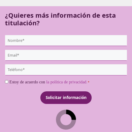
pasos que debes seguir para obtener esta titulación.
¿Quieres más información de es
titulación?
{user:display_name}
*
Email
*
Teléfono
*
Consentimiento
Estoy de acuerdo con
la política de privacidad.
*
*