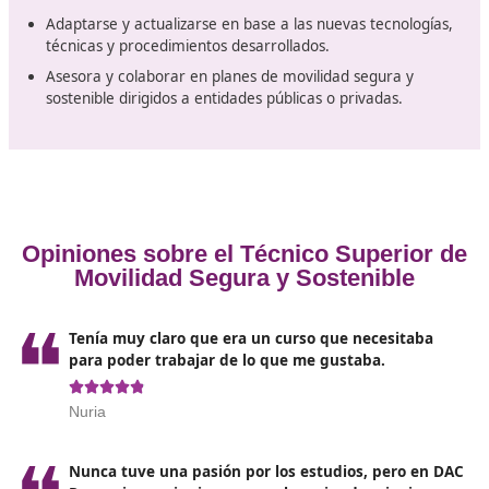
Salidas profesionales que podr
emprender con este título oficial
técnico superior
Para poder trabajar de técnico en
Movilidad Segura y
Sostenible
, deberás tener muy claro de qué trabajarás
son las salidas profesionales que podrás emprender co
título oficial.
Identificar y seleccionar la normativa reguladora de 
circulación, reglamentación general de vehículos y
transporte de personas y mercancías.
Programar la intervención de la enseñanza para la
seguridad vial y movilidad, en función del alumno o 
al que se dirija.
Organizar los recursos para el desarrollo de la activi
Diseñar y aplicar estrategias para la enseñanza y
aprendizaje.