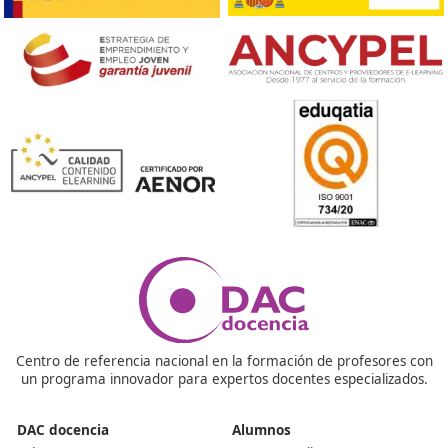
❝
He tenido el placer de contar con grandes
profesionales en un curso en el que me han 
en todo.





Astrid
Respondemos tus dudas sobre el 
Superior de Movilidad Segura 
Sostenible
¿Puedo estudiar desde fuera del país?
Si tienes pensado salir del país, podrás seguir estudiand
plataforma online, pero deberás hacer las prácticas en