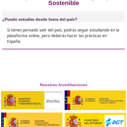
❝
Lo mejor de este curso es la facilidad con la qu
puedes sacar, con buenos profesores es muy se





Ricardo
❝
Lo mejor de este curso es la facilidad con la qu
puedes sacar, con buenos profesores es muy se





José Miguel
❝
Estaba preparada para ascender en mi trabajo
para conseguirlo, necesitaba un curso de este 





Pilar