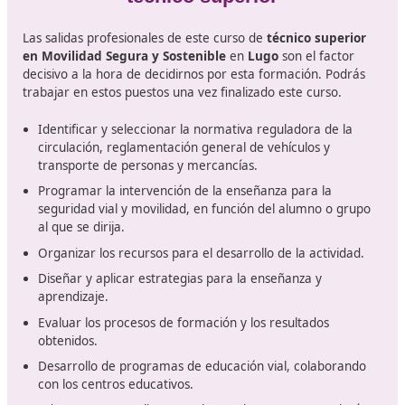
Movilidad Segura y Sostenible necesitamos disponer de
formación básica. De no disponer de algunas de estas
titulaciones podremos realizar la prueba de acceso
correspondiente.
El título de bachillerato o de BUP y COU da acceso de 
instantánea a este curso, pero no es la única titulación 
También nos servirá si hemos cursado FP1 o FP2, o un
medio de Formación profesional u otro curso de técnic
superior.
El acceso a la universidad o cualquiera de los grados,
licenciaturas o diplomaturas que tengamos también da
acceso directo a este curso.
Salidas profesionales que podr