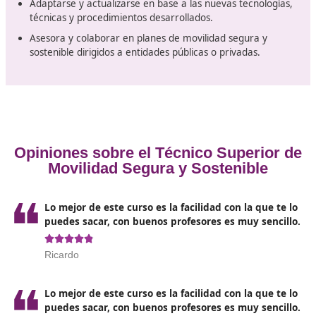
emprender con este título oficial
técnico superior
Las salidas profesionales de este curso de
técnico supe
en Movilidad Segura y Sostenible
en
Lugo
son el fac
decisivo a la hora de decidirnos por esta formación. Po
trabajar en estos puestos una vez finalizado este curso.
Identificar y seleccionar la normativa reguladora de 
circulación, reglamentación general de vehículos y
transporte de personas y mercancías.
Programar la intervención de la enseñanza para la
seguridad vial y movilidad, en función del alumno o 
al que se dirija.
Organizar los recursos para el desarrollo de la activi
Diseñar y aplicar estrategias para la enseñanza y
aprendizaje.