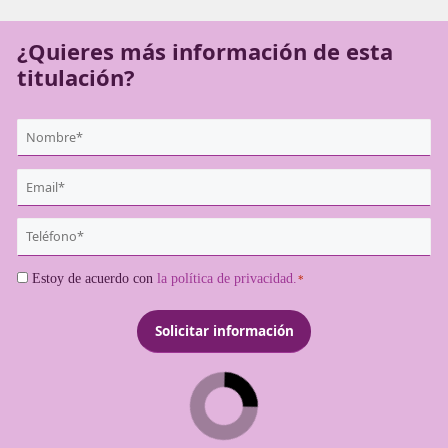
experto en Movilidad Segura y Sostenible
sin salir de c
¿Quieres más información de es
titulación?
{user:display_name}
*
Email
*
Teléfono
*
Consentimiento
Estoy de acuerdo con
la política de privacidad.
*
*