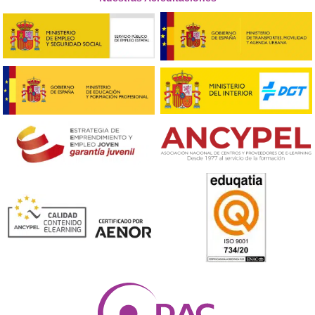
❝
Nunca imagine que a mi edad podría aprobar
examen tan complicado, pero lo hice gracias a
profesionales.





Edgar
❝
Tenía muy claro que podía seguir estudiando 
aprobando el examen con ayuda de buenos
profesionales como estos.





Juanjo
Respondemos tus dudas sobre el 
Superior de Movilidad Segura 