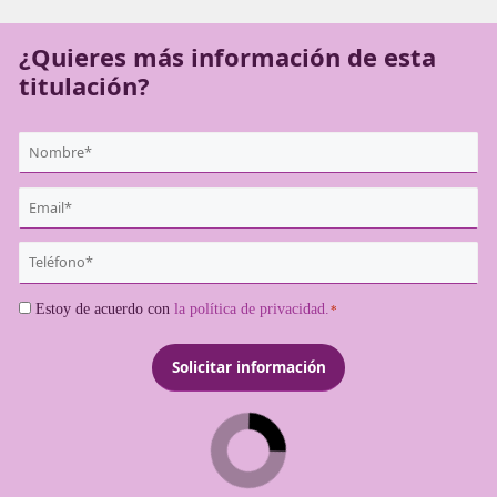
la mano de esta formación que se adaptará a ti.
¿Quieres más información de es
titulación?
{user:display_name}
*
Email
*
Teléfono
*
Consentimiento
Estoy de acuerdo con
la política de privacidad.
*
*