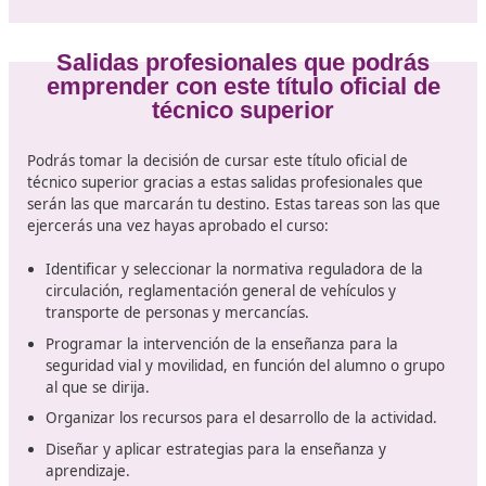
Requisitos para acceder al título
Técnico Superior en Movilidad Seg
Sostenible
Acceder a un título de
Técnico Superior en Movilidad
Segura y Sostenible
es fácil solo necesitas contar con
estos títulos o hacer la correspondiente prueba de acc
Esta es la titulación que deberás tener.
Un título de Bachillerato, BUP o COU es la puerta de a
más directa a esta formación que estás deseando emp
También te servirá si has cursado una Formación Profes
FP1 o 2, o un título de técnico medio.
De igual manera podrás hacerte con el acceso que nec
si has cursado un acceso a la universidad, un grado,