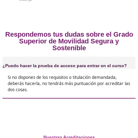
Opiniones sobre el Técnico Superi
Movilidad Segura y Sostenibl
❝
Pude conseguir aprobar a la primera, después
años y años sin estudiar, todo un logro.





Alfonso
❝
Estaba preparado para poder estudiar desde c
pensando que sería complicado, nada más lejo
realidad.





José Maria