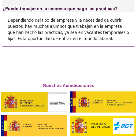
❝





Guillermo
❝
Tuve un periodo de baja que aproveché para
formarme, ahora soy un profesional que cobr
bien a final de mes.





Patricia
❝
Estaba dispuesto a tirar la toalla, hasta que c
curso volví al mundo laboral por la puerta gra





Hector
Estaba dispuesto a tirar la toalla, hasta que c