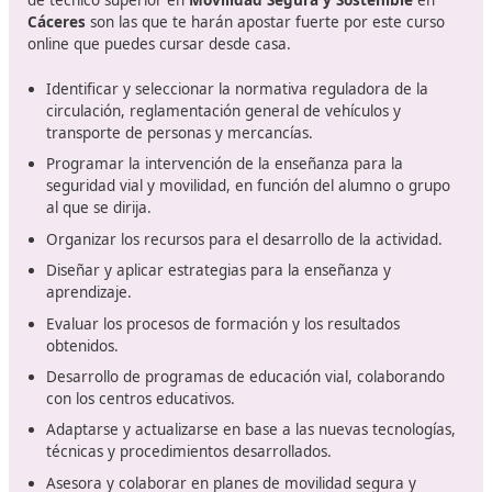
Movilidad Segura y Sostenible, son unas titulaciones ofic
una prueba de acceso para llegar hasta donde siempre
deseado llegar.
El título de bachillerato es el primer paso para consegu
hacerte con el acceso directo a esta formación que nec
Puedes acreditar la formación profesional, ya sea una 
o un ciclo medio que te acompañe.
También podrás conseguir acceder con una selectivida
aprobada o una titulación universitaria, ya sea de grad
diplomatura o licenciatura.
Profesiones que podrás desarrolla
este título oficial de técnico supe