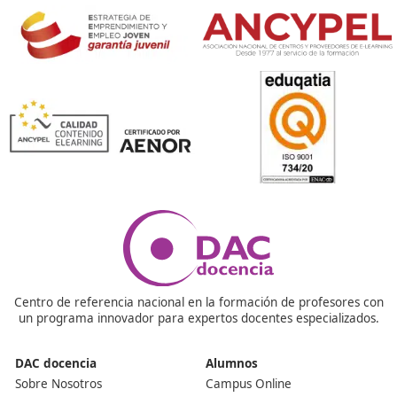
❝
curso volví al mundo laboral por la puerta gra





Luis Alberto
Respondemos tus dudas sobre el 
Superior de Movilidad Segura 
Sostenible
¿Puedo trabajar en la empresa que hago las prácticas
Dependiendo del tipo de empresa y la necesidad de cub
puestos, hay muchos alumnos que trabajan en la empr
que han hecho las prácticas, ya sea en vacantes tempo
fijas. Es la oportunidad de entrar en el mundo laboral.