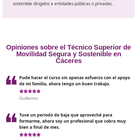
La profesiones que podrás desarrollar con este título ofi
de técnico superior en
Movilidad Segura y Sostenible
Cáceres
son las que te harán apostar fuerte por este 
online que puedes cursar desde casa.
Identificar y seleccionar la normativa reguladora de 
circulación, reglamentación general de vehículos y
transporte de personas y mercancías.
Programar la intervención de la enseñanza para la
seguridad vial y movilidad, en función del alumno o 
al que se dirija.
Organizar los recursos para el desarrollo de la activi
Diseñar y aplicar estrategias para la enseñanza y
aprendizaje.
Evaluar los procesos de formación y los resultados
obtenidos.
Desarrollo de programas de educación vial, colabor