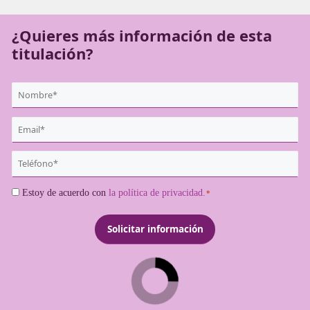
necesitas saber para cambiar tu futuro profesional.
¿Quieres más información de es
titulación?
{user:display_name}
*
Email
*
Teléfono
*
Consentimiento
Estoy de acuerdo con
la política de privacidad.
*
*