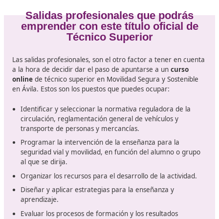
Movilidad Segura y Sostenibl
Acceder al título oficial de
Técnico Superior en Movili
Segura y Sostenible
requiere de una titulación previa 
una prueba de acceso. Estas son las titulaciones que t
el acceso al curso al que deseas llegar.
El bachillerato es el título que le dará el acceso directo
curso online oficial, también podrás conseguirlo si estu
BUP y COU, son cursos igual de válidos.
La Formación Profesional es otra de las vías de acceso
ser una FP1 o FP2, además de un título de técnico med
Por último, si dispones de una titulación superior, es dec
acceso a la universidad o un curso de este nivel format
licenciatura, grado o diplomatura también podrás acc
directamente hasta este curso.