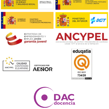
❝
encontrar el trabajo de mis sueños, gracias a 
curso estoy en camino.





Jesus
❝
No tenía claro que estudiar, pero sabía a qué 
dedicarme, gracias a esta formación lo he
conseguido.





Lucia
Respondemos tus dudas sobre el 
Superior de Movilidad Segura 
Sostenible