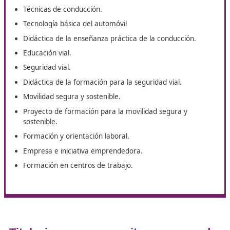
Sostenible en Ávila
Una de las decisiones más importantes, acceder a est
curso, será más fácil de tomar, gracias a conocer un 
que seguro que te apasionará. Esto es lo que estudiar
este curso de Técnico Superior en
Movilidad Segura y
Sostenible
en
Ávila.
Primeros auxilios.
Tráfico, circulación de vehículos y transporte por
carretera.
Organización de la formación de conductores.
Técnicas de conducción.
Tecnología básica del automóvil
Didáctica de la enseñanza práctica de la conducción
Educación vial.