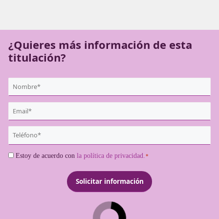
seguridad, experiencia y formación que estás buscando.
nota de cómo conseguir que tus sueños profesionales se
realidad.
¿Quieres más información de es
titulación?
{user:display_name}
*
Email
*
Teléfono
*