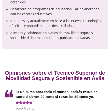
Salidas profesionales que podr
emprender con este título oficial
Técnico Superior
Las salidas profesionales, son el otro factor a tener en
a la hora de decidir dar el paso de apuntarse a un
curs
online
de técnico superior en Movilidad Segura y Soste
en Ávila. Estos son los puestos que puedes ocupar:
Identificar y seleccionar la normativa reguladora de 
circulación, reglamentación general de vehículos y
transporte de personas y mercancías.
Programar la intervención de la enseñanza para la
seguridad vial y movilidad, en función del alumno o 
al que se dirija.