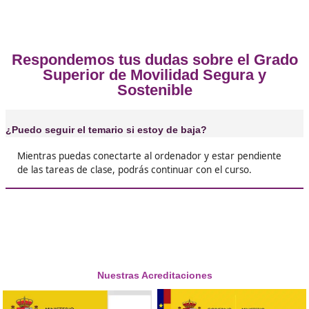
Opiniones sobre el Técnico Superi
Movilidad Segura y Sostenible en 
❝
Es un curso para todo el mundo, podrás estud
tanto si tienes 20 como si rozas los 50 como yo





José Alberto
❝
Son muy buenos en DAC Docencia han conseg
que tenga ganas de estudiar, no solo este curs
que ya me he apuntado a otro.





Esther
Tenía claro que debía seguir estudiando para