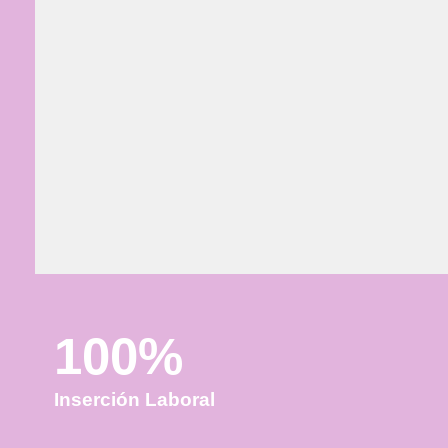
s datos para
 procesar el
. Por favor
comprobación
.