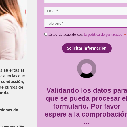
de esta titula
{user:display_name}
*
Email
*
Teléfono
*
Consentimiento
Estoy de acuerdo con
la
*
ica en vías abiertas al
de Competencia en las que
ctica de la conducción
,
 Monitor de cursos de