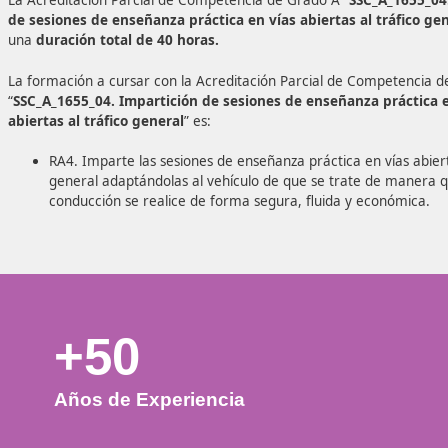
conducción segura y eficiente y certificado de aptitud
formación vial
.
Acreditación Parcial de Competencia “Grado A: Impart
enseñanza práctica en vías abiertas al tráfico general”
La Acreditación Parcial de Competencia de Grado A “
SSC_
de sesiones de enseñanza práctica en vías abiertas al 
una
duración total de 40 horas.
La formación a cursar con la Acreditación Parcial de Co
“
SSC_A_1655_04. Impartición de sesiones de enseñanza 
abiertas al tráfico general
” es:
RA4. Imparte las sesiones de enseñanza práctica en 
general adaptándolas al vehículo de que se trate 
conducción se realice de forma segura, fluida y ec