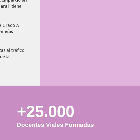
Validando lo
 de profesor de
que se pueda
formulario
ición de sesiones de
espere a la 
..
A_1655_04. Impartición
tráfico general
” tiene
mpetencia de Grado A
práctica en vías
vías abiertas al tráfico
de manera que la
onómica.