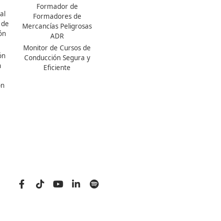
Titulaciones TOP FP
Otras Titulaciones TOP
FP Movilidad Segura y
Especialistas CAP
Sostenible Online o a
Profesor de Autoescuela
Distancia
Formador de
Certificado Profesional
Formadores de
Certificado de Aptitud de
Mercancías Peligrosas
Profesor de Formación
ADR
Vial
Monitor de Cursos de