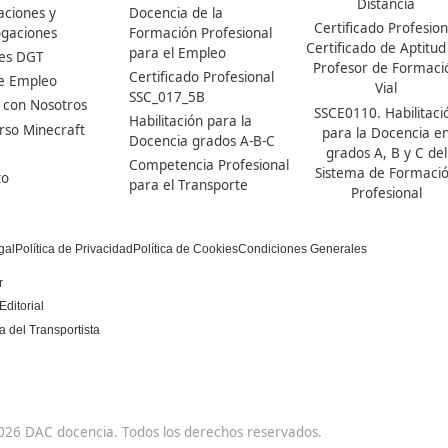
DAC docencia
Alumnos
Sobre Nosotros
Campus Online
Centros
Preguntas Frecuentes
Acreditaciones y
Docencia de la
Homologaciones
Formación Profesional
para el Empleo
Manuales DGT
Certificado Profesional
Bolsa de Empleo
SSC_017_5B