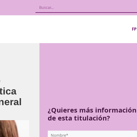
5_04.
ón de
práctica
co general
¿Quieres más