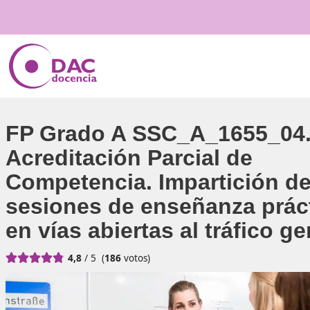
FP Grado A SSC_A_165
Acreditación Parcial de
Competencia. Impartici
sesiones de enseñanza 
en vías abiertas al tráfi





4,8
/ 5
(
186
votos)